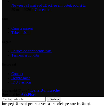
Nu vreau să mai aud „Dacă eu am putut, poți și tu”
29 mai, 2026
1 Comentariu
Utile
Cum te măsori
Tabel măsuri
Legale
Politica de confidentialitate
Termeni si conditii
Despre noi
Contact
Despre mine
IDU Fashion
Copyright © 2024
Ioana Dumitrache
Powered by
ArisPixel
Căutare
Începeți să tastați pentru a vedea articolele pe care le căutați.