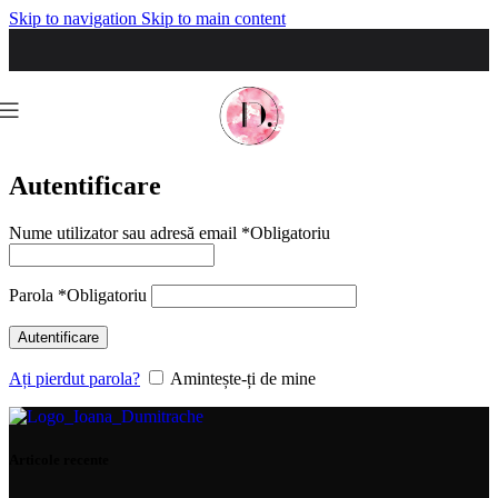
Skip to navigation
Skip to main content
Autentificare
Nume utilizator sau adresă email
*
Obligatoriu
Parola
*
Obligatoriu
Autentificare
Ați pierdut parola?
Amintește-ți de mine
Articole recente