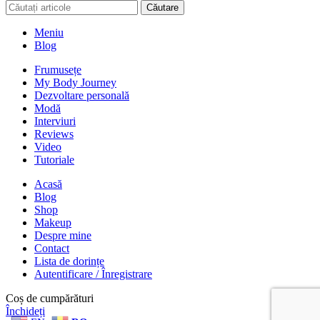
Căutare
Meniu
Blog
Frumusețe
My Body Journey
Dezvoltare personală
Modă
Interviuri
Reviews
Video
Tutoriale
Acasă
Blog
Shop
Makeup
Despre mine
Contact
Lista de dorințe
Autentificare / Înregistrare
Coș de cumpărături
Închideți