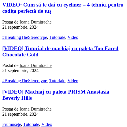
VIDEO: Cum să te dai cu eyeliner – 4 tehnici pentru
codița perfectă de tuș
Postat de
Ioana Dumitrache
21 septembrie, 2024
#BreakingTheStereotype
,
Tutoriale
,
Video
[VIDEO] Tutorial de machiaj cu paleta Too Faced
Chocolate Gold
Postat de
Ioana Dumitrache
21 septembrie, 2024
#BreakingTheStereotype
,
Tutoriale
,
Video
[VIDEO] Machiaj cu paleta PRISM Anastasia
Beverly Hills
Postat de
Ioana Dumitrache
21 septembrie, 2024
Frumusețe
,
Tutoriale
,
Video