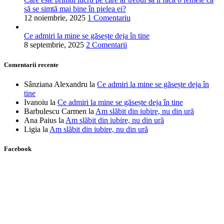
să se simtă mai bine în pielea ei?
12 noiembrie, 2025
1 Comentariu
Ce admiri la mine se găsește deja în tine
8 septembrie, 2025
2 Comentarii
Comentarii recente
Sânziana Alexandru
la
Ce admiri la mine se găsește deja în
tine
Ivanoiu
la
Ce admiri la mine se găsește deja în tine
Barbulescu Carmen
la
Am slăbit din iubire, nu din ură
Ana Paius
la
Am slăbit din iubire, nu din ură
Ligia
la
Am slăbit din iubire, nu din ură
Facebook