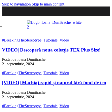
Skip to navigation
Skip to main content
#BreakingTheStereotype
,
Tutoriale
,
Video
VIDEO| Descoperă noua colecție TEX Plus Size!
Postat de
Ioana Dumitrache
21 septembrie, 2024
#BreakingTheStereotype
,
Tutoriale
,
Video
[VIDEO] Machiaj rapid și natural fără fond de ten
Postat de
Ioana Dumitrache
21 septembrie, 2024
#BreakingTheStereotype
,
Tutoriale
,
Video