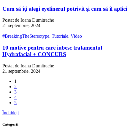
Cum să îți alegi eyelinerul potrivit și cum să îl aplici
Postat de
Ioana Dumitrache
21 septembrie, 2024
#BreakingTheStereotype
,
Tutoriale
,
Video
10 motive pentru care iubesc tratamentul
Hydrafacial + CONCURS
Postat de
Ioana Dumitrache
21 septembrie, 2024
1
2
3
4
5
Închideți
Categorii