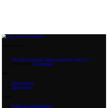
Articole recente
Nu vreau să mai aud „Dacă eu am putut, poți și tu”
29 mai, 2026
1 Comentariu
Utile
Cum te măsori
Tabel măsuri
Legale
Politica de confidentialitate