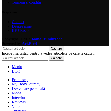
Termeni si conditii
Despre noi
Contact
Despre mine
IDU Fashion
Copyright © 2024
Ioana Dumitrache
Powered by
ArisPixel
Căutare
Începeți să tastați pentru a vedea articolele pe care le căutați.
Căutare
Meniu
Blog
Frumusețe
My Body Journey
Dezvoltare personală
Modă
Interviuri
Reviews
Video
Tutoriale