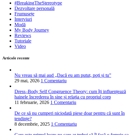
#BreakingTheStereotype
Dezvoltare personală
Frumusețe
Interviuri
Modă
My Body Journey
Reviews
Tutoriale
Video
Articole recente
Nu vreau să mai aud „Dacă eu am putut, poți și tu”
29 mai, 2026
1 Comentariu
Dress–Body Self Congruence Theory: cum îți influențează
hainele încrederea în sine și relația cu propriul corp
11 februarie, 2026
1 Comentariu
De ce să nu cumperi niciodată piese doar pentru că sunt în
tendințe?
8 decembrie, 2025
1 Comentariu
Care este primul lucru pe care ar trebui să îl facă o femeie ca