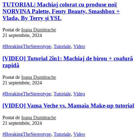
TUTORIAL| Machiaj colorat cu produse noi|
NORVINA Palette, Fenty Beauty, Smashbox +
Vlada, By Terry și YSL
Postat de
Ioana Dumitrache
21 septembrie, 2024
#BreakingTheStereotype
,
Tutoriale
,
Video
[VIDEO] Tutorial 2în1: Machiaj de birou + coafură
rapidă
Postat de
Ioana Dumitrache
21 septembrie, 2024
#BreakingTheStereotype
,
Tutoriale
,
Video
[VIDEO] Vama Veche vs. Mamaia Make-up tutorial
Postat de
Ioana Dumitrache
21 septembrie, 2024
#BreakingTheStereotype
,
Tutoriale
,
Video