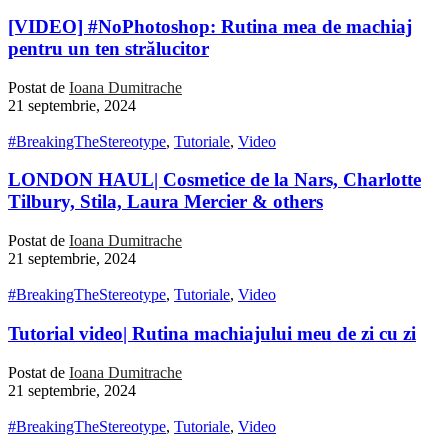
[VIDEO] #NoPhotoshop: Rutina mea de machiaj
pentru un ten strălucitor
Postat de
Ioana Dumitrache
21 septembrie, 2024
#BreakingTheStereotype
,
Tutoriale
,
Video
LONDON HAUL| Cosmetice de la Nars, Charlotte
Tilbury, Stila, Laura Mercier & others
Postat de
Ioana Dumitrache
21 septembrie, 2024
#BreakingTheStereotype
,
Tutoriale
,
Video
Tutorial video| Rutina machiajului meu de zi cu zi
Postat de
Ioana Dumitrache
21 septembrie, 2024
#BreakingTheStereotype
,
Tutoriale
,
Video