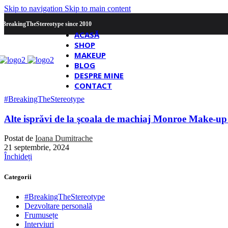
Skip to navigation
Skip to main content
#BreakingTheStereotype since 2010
ACASĂ
SHOP
MAKEUP
BLOG
DESPRE MINE
CONTACT
#BreakingTheStereotype
Alte isprăvi de la şcoala de machiaj Monroe Make-u
Postat de
Ioana Dumitrache
21 septembrie, 2024
Închideți
Categorii
#BreakingTheStereotype
Dezvoltare personală
Frumusețe
Interviuri