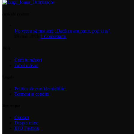
Articole recente
Nu vreau să mai aud „Dacă eu am putut, poți și tu”
29 mai, 2026
1 Comentariu
Utile
Cum te măsori
Tabel măsuri
Legale
Politica de confidentialitate
Termeni si conditii
Despre noi
Contact
Despre mine
IDU Fashion