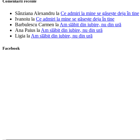
Comentarii recente
Sânziana Alexandru
la
Ce admiri la mine se găsește deja în tine
Ivanoiu
la
Ce admiri la mine se găsește deja în tine
Barbulescu Carmen
la
Am slăbit din iubire, nu din ură
Ana Paius
la
Am slăbit din iubire, nu din ură
Ligia
la
Am slăbit din iubire, nu din ură
Facebook