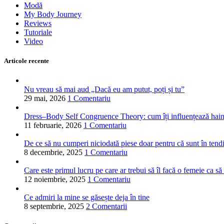
Modă
My Body Journey
Reviews
Tutoriale
Video
Articole recente
Nu vreau să mai aud „Dacă eu am putut, poți și tu”
29 mai, 2026
1 Comentariu
Dress–Body Self Congruence Theory: cum îți influențează hainele
11 februarie, 2026
1 Comentariu
De ce să nu cumperi niciodată piese doar pentru că sunt în tend
8 decembrie, 2025
1 Comentariu
Care este primul lucru pe care ar trebui să îl facă o femeie ca să
12 noiembrie, 2025
1 Comentariu
Ce admiri la mine se găsește deja în tine
8 septembrie, 2025
2 Comentarii