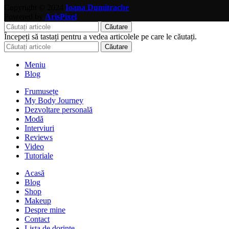
Copyright © 2024
Ioana Dumitrache
Powered by
ArisPixel
Căutare
Începeți să tastați pentru a vedea articolele pe care le căutați.
Căutare
Meniu
Blog
Frumusețe
My Body Journey
Dezvoltare personală
Modă
Interviuri
Reviews
Video
Tutoriale
Acasă
Blog
Shop
Makeup
Despre mine
Contact
Lista de dorințe