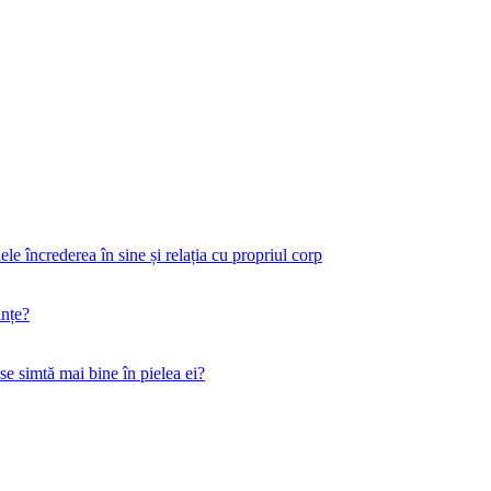
 încrederea în sine și relația cu propriul corp
ințe?
 se simtă mai bine în pielea ei?