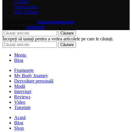
Contact
Despre mine
IDU Fashion
Copyright © 2024
Ioana Dumitrache
Powered by
ArisPixel
Căutare
Începeți să tastați pentru a vedea articolele pe care le căutați.
Căutare
Meniu
Blog
Frumusețe
My Body Journey
Dezvoltare personală
Modă
Interviuri
Reviews
Video
Tutoriale
Acasă
Blog
Shop