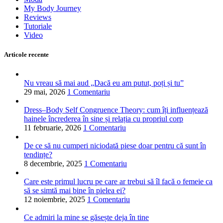
My Body Journey
Reviews
Tutoriale
Video
Articole recente
Nu vreau să mai aud „Dacă eu am putut, poți și tu”
29 mai, 2026
1 Comentariu
Dress–Body Self Congruence Theory: cum îți influențează
hainele încrederea în sine și relația cu propriul corp
11 februarie, 2026
1 Comentariu
De ce să nu cumperi niciodată piese doar pentru că sunt în
tendințe?
8 decembrie, 2025
1 Comentariu
Care este primul lucru pe care ar trebui să îl facă o femeie ca
să se simtă mai bine în pielea ei?
12 noiembrie, 2025
1 Comentariu
Ce admiri la mine se găsește deja în tine