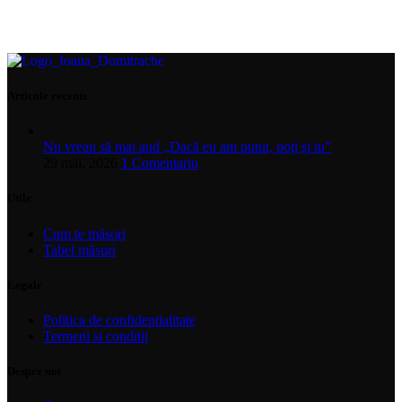
Articole recente
Nu vreau să mai aud „Dacă eu am putut, poți și tu”
29 mai, 2026
1 Comentariu
Utile
Cum te măsori
Tabel măsuri
Legale
Politica de confidentialitate
Termeni si conditii
Despre noi