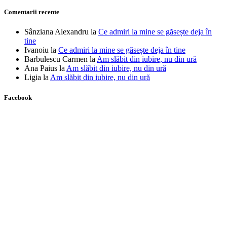
Comentarii recente
Sânziana Alexandru
la
Ce admiri la mine se găsește deja în
tine
Ivanoiu
la
Ce admiri la mine se găsește deja în tine
Barbulescu Carmen
la
Am slăbit din iubire, nu din ură
Ana Paius
la
Am slăbit din iubire, nu din ură
Ligia
la
Am slăbit din iubire, nu din ură
Facebook