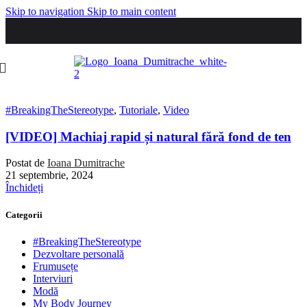
Skip to navigation
Skip to main content
#BreakingTheStereotype
,
Tutoriale
,
Video
[VIDEO] Machiaj rapid și natural fără fond de ten
Postat de
Ioana Dumitrache
21 septembrie, 2024
Închideți
Categorii
#BreakingTheStereotype
Dezvoltare personală
Frumusețe
Interviuri
Modă
My Body Journey