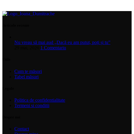
Articole recente
Nu vreau să mai aud „Dacă eu am putut, poți și tu”
29 mai, 2026
1 Comentariu
Utile
Cum te măsori
Tabel măsuri
Legale
Politica de confidentialitate
Termeni si conditii
Despre noi
Contact