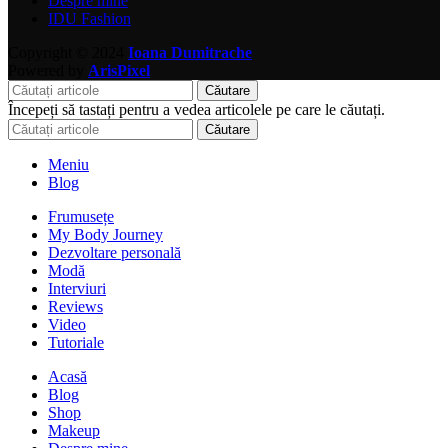
Despre mine
IDU Fashion
Copyright © 2024
Ioana Dumitrache
Powered by
ArisPixel
Căutare
Începeți să tastați pentru a vedea articolele pe care le căutați.
Căutare
Meniu
Blog
Frumusețe
My Body Journey
Dezvoltare personală
Modă
Interviuri
Reviews
Video
Tutoriale
Acasă
Blog
Shop
Makeup