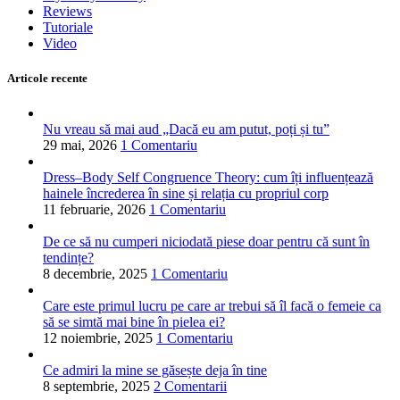
Reviews
Tutoriale
Video
Articole recente
Nu vreau să mai aud „Dacă eu am putut, poți și tu”
29 mai, 2026
1 Comentariu
Dress–Body Self Congruence Theory: cum îți influențează
hainele încrederea în sine și relația cu propriul corp
11 februarie, 2026
1 Comentariu
De ce să nu cumperi niciodată piese doar pentru că sunt în
tendințe?
8 decembrie, 2025
1 Comentariu
Care este primul lucru pe care ar trebui să îl facă o femeie ca
să se simtă mai bine în pielea ei?
12 noiembrie, 2025
1 Comentariu
Ce admiri la mine se găsește deja în tine
8 septembrie, 2025
2 Comentarii