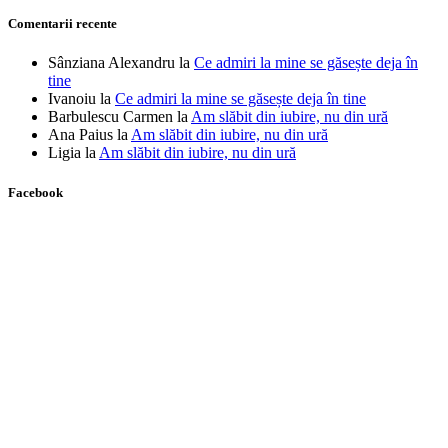
Comentarii recente
Sânziana Alexandru
la
Ce admiri la mine se găsește deja în
tine
Ivanoiu
la
Ce admiri la mine se găsește deja în tine
Barbulescu Carmen
la
Am slăbit din iubire, nu din ură
Ana Paius
la
Am slăbit din iubire, nu din ură
Ligia
la
Am slăbit din iubire, nu din ură
Facebook