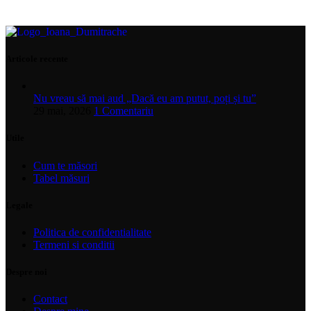
Articole recente
Nu vreau să mai aud „Dacă eu am putut, poți și tu”
29 mai, 2026
1 Comentariu
Utile
Cum te măsori
Tabel măsuri
Legale
Politica de confidentialitate
Termeni si conditii
Despre noi
Contact