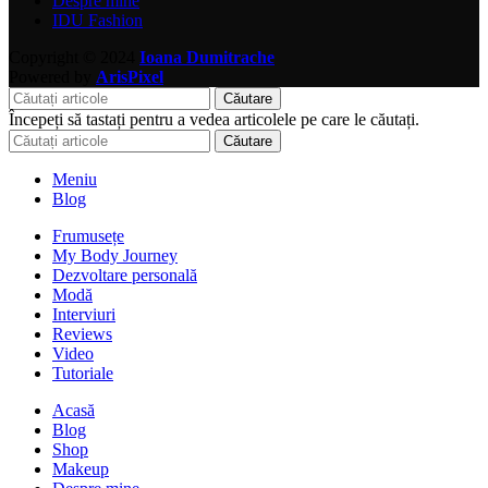
Despre mine
IDU Fashion
Copyright © 2024
Ioana Dumitrache
Powered by
ArisPixel
Căutare
Începeți să tastați pentru a vedea articolele pe care le căutați.
Căutare
Meniu
Blog
Frumusețe
My Body Journey
Dezvoltare personală
Modă
Interviuri
Reviews
Video
Tutoriale
Acasă
Blog
Shop
Makeup