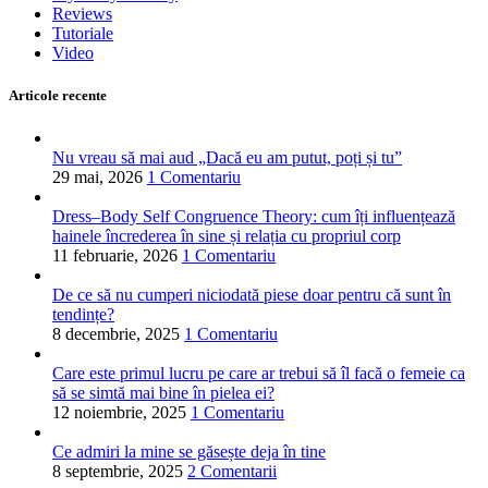
Reviews
Tutoriale
Video
Articole recente
Nu vreau să mai aud „Dacă eu am putut, poți și tu”
29 mai, 2026
1 Comentariu
Dress–Body Self Congruence Theory: cum îți influențează
hainele încrederea în sine și relația cu propriul corp
11 februarie, 2026
1 Comentariu
De ce să nu cumperi niciodată piese doar pentru că sunt în
tendințe?
8 decembrie, 2025
1 Comentariu
Care este primul lucru pe care ar trebui să îl facă o femeie ca
să se simtă mai bine în pielea ei?
12 noiembrie, 2025
1 Comentariu
Ce admiri la mine se găsește deja în tine
8 septembrie, 2025
2 Comentarii