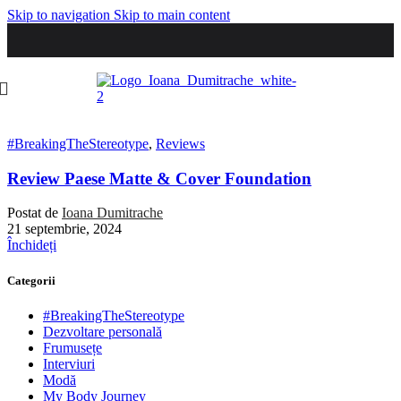
Skip to navigation
Skip to main content
#BreakingTheStereotype
,
Reviews
Review Paese Matte & Cover Foundation
Postat de
Ioana Dumitrache
21 septembrie, 2024
Închideți
Categorii
#BreakingTheStereotype
Dezvoltare personală
Frumusețe
Interviuri
Modă
My Body Journey