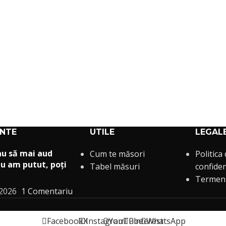
ENTE
UTILE
LEGAL
au să mai aud
Cum te măsori
Politica
u am putut, poți
Tabel măsuri
confiden
Termeni 
 2026
1 Comentariu
Facebook
X
Instagram
YouTube
Pinterest
WhatsApp