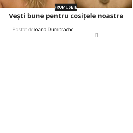
FRUMUSEȚE
Veşti bune pentru cosiţele noastre
Postat de
Ioana Dumitrache