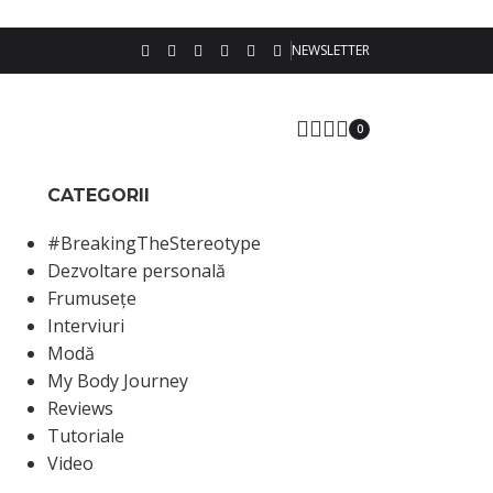
NEWSLETTER
0
CATEGORII
#BreakingTheStereotype
Dezvoltare personală
Frumusețe
Interviuri
Modă
My Body Journey
Reviews
Tutoriale
Video