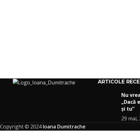
ARTICOLE REC
Nu vre
„Dacă e
și tu”
29 mai,
Copyright © 2024
Ioana Dumitrache