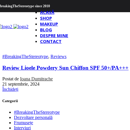
Skip to navigation
Skip to main content
BreakingTheStereotype since 2010
ACASĂ
SHOP
MAKEUP
BLOG
DESPRE MINE
CONTACT
#BreakingTheStereotype
,
Reviews
Review Lioele Powdery Sun Chiffon SPF 50+/PA+++
Postat de
Ioana Dumitrache
21 septembrie, 2024
Închideți
Categorii
#BreakingTheStereotype
Dezvoltare personală
Frumusețe
Interviuri