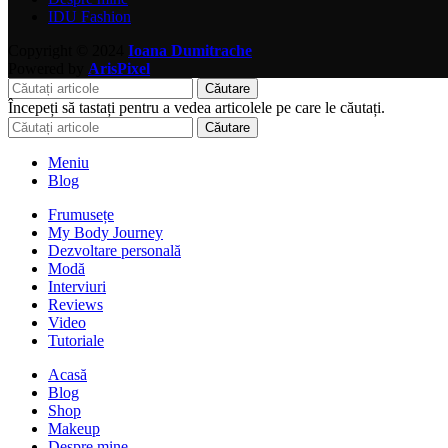
IDU Fashion
Copyright © 2024
Ioana Dumitrache
Powered by
ArisPixel
Căutare
Începeți să tastați pentru a vedea articolele pe care le căutați.
Căutare
Meniu
Blog
Frumusețe
My Body Journey
Dezvoltare personală
Modă
Interviuri
Reviews
Video
Tutoriale
Acasă
Blog
Shop
Makeup
Despre mine