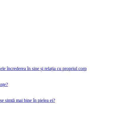
 încrederea în sine și relația cu propriul corp
ințe?
 se simtă mai bine în pielea ei?