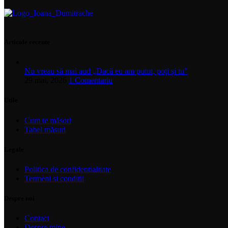
Articole recente
Nu vreau să mai aud „Dacă eu am putut, poți și tu”
29 mai, 2026
1 Comentariu
Utile
Cum te măsori
Tabel măsuri
Legale
Politica de confidentialitate
Termeni si conditii
Despre noi
Contact
Despre mine