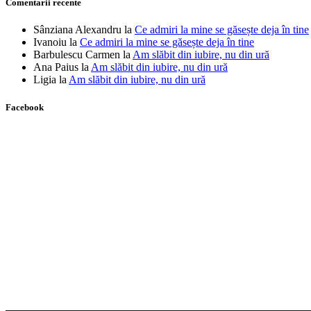
Comentarii recente
Sânziana Alexandru
la
Ce admiri la mine se găsește deja în tine
Ivanoiu
la
Ce admiri la mine se găsește deja în tine
Barbulescu Carmen
la
Am slăbit din iubire, nu din ură
Ana Paius
la
Am slăbit din iubire, nu din ură
Ligia
la
Am slăbit din iubire, nu din ură
Facebook