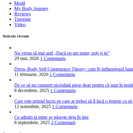
Modă
My Body Journey
Reviews
Tutoriale
Video
Articole recente
Nu vreau să mai aud „Dacă eu am putut, poți și tu”
29 mai, 2026
1 Comentariu
Dress–Body Self Congruence Theory: cum îți influențează hainele
11 februarie, 2026
1 Comentariu
De ce să nu cumperi niciodată piese doar pentru că sunt în tend
8 decembrie, 2025
1 Comentariu
Care este primul lucru pe care ar trebui să îl facă o femeie ca să
12 noiembrie, 2025
1 Comentariu
Ce admiri la mine se găsește deja în tine
8 septembrie, 2025
2 Comentarii