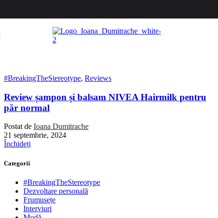
Skip to navigation
Skip to main content
#BreakingTheStereotype
,
Reviews
Review șampon și balsam NIVEA Hairmilk pentru
păr normal
Postat de
Ioana Dumitrache
21 septembrie, 2024
Închideți
Categorii
#BreakingTheStereotype
Dezvoltare personală
Frumusețe
Interviuri
Modă