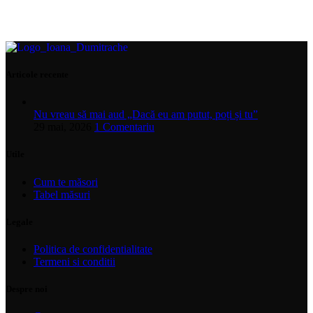
Articole recente
Nu vreau să mai aud „Dacă eu am putut, poți și tu”
29 mai, 2026
1 Comentariu
Utile
Cum te măsori
Tabel măsuri
Legale
Politica de confidentialitate
Termeni si conditii
Despre noi