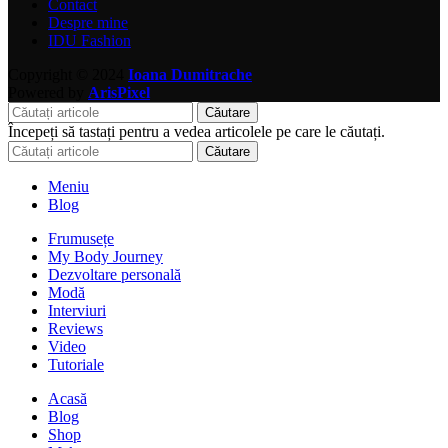
Contact
Despre mine
IDU Fashion
Copyright © 2024
Ioana Dumitrache
Powered by
ArisPixel
Căutare
Începeți să tastați pentru a vedea articolele pe care le căutați.
Căutare
Meniu
Blog
Frumusețe
My Body Journey
Dezvoltare personală
Modă
Interviuri
Reviews
Video
Tutoriale
Acasă
Blog
Shop