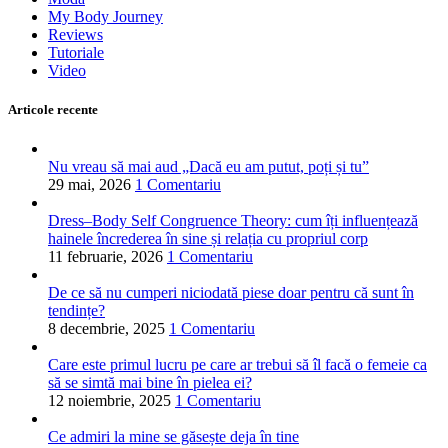
My Body Journey
Reviews
Tutoriale
Video
Articole recente
Nu vreau să mai aud „Dacă eu am putut, poți și tu”
29 mai, 2026
1 Comentariu
Dress–Body Self Congruence Theory: cum îți influențează
hainele încrederea în sine și relația cu propriul corp
11 februarie, 2026
1 Comentariu
De ce să nu cumperi niciodată piese doar pentru că sunt în
tendințe?
8 decembrie, 2025
1 Comentariu
Care este primul lucru pe care ar trebui să îl facă o femeie ca
să se simtă mai bine în pielea ei?
12 noiembrie, 2025
1 Comentariu
Ce admiri la mine se găsește deja în tine