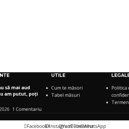
ENTE
UTILE
LEGAL
au să mai aud
Cum te măsori
Politica
u am putut, poți
Tabel măsuri
confiden
Termeni 
 2026
1 Comentariu
Facebook
X
Instagram
YouTube
Pinterest
WhatsApp