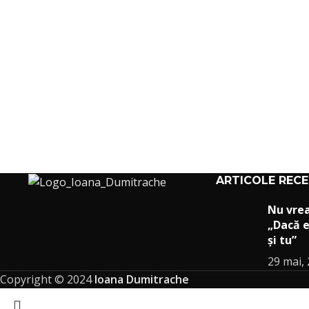
ARTICOLE REC
Nu vre
„Dacă e
și tu”
29 mai,
Copyright © 2024
Ioana Dumitrache