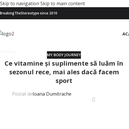
Skip to navigation
Skip to main content
BreakingTheStereotype since 2010
AC
MY BODY JOURNEY
21
Ce vitamine și suplimente să luăm în
OCT.
sezonul rece, mai ales dacă facem
sport
Postat de
Ioana Dumitrache