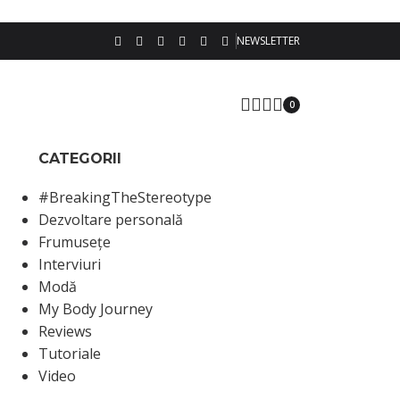
NEWSLETTER
0
CATEGORII
#BreakingTheStereotype
Dezvoltare personală
Frumusețe
Interviuri
Modă
My Body Journey
Reviews
Tutoriale
Video