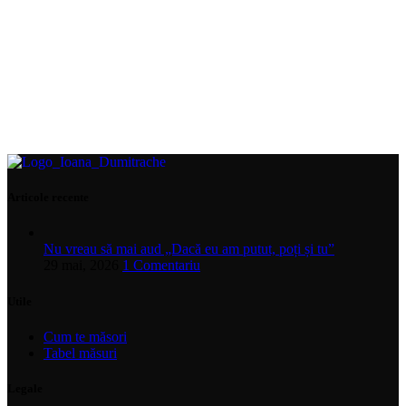
Articole recente
Nu vreau să mai aud „Dacă eu am putut, poți și tu”
29 mai, 2026
1 Comentariu
Utile
Cum te măsori
Tabel măsuri
Legale