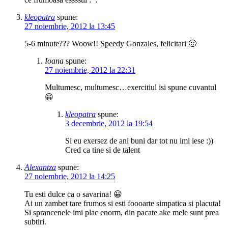
kleopatra
spune:
27 noiembrie, 2012 la 13:45
5-6 minute??? Woow!! Speedy Gonzales, felicitari 🙂
Ioana
spune:
27 noiembrie, 2012 la 22:31
Multumesc, multumesc…exercitiul isi spune cuvantul
😀
kleopatra
spune:
3 decembrie, 2012 la 19:54
Si eu exersez de ani buni dar tot nu imi iese :))
Cred ca tine si de talent
Alexantza
spune:
27 noiembrie, 2012 la 14:25
Tu esti dulce ca o savarina! 😀
Ai un zambet tare frumos si esti foooarte simpatica si placuta!
Si sprancenele imi plac enorm, din pacate ake mele sunt prea
subtiri.