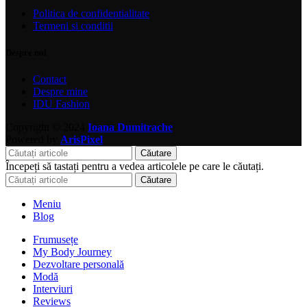
Politica de confidentialitate
Termeni si conditii
Despre noi
Contact
Despre mine
IDU Fashion
Copyright © 2024
Ioana Dumitrache
Powered by
ArisPixel
Căutare
Începeți să tastați pentru a vedea articolele pe care le căutați.
Căutare
Meniu
Blog
Frumusețe
My Body Journey
Dezvoltare personală
Modă
Interviuri
Reviews