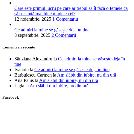
Care este primul lucru pe care ar trebui să îl facă o femeie ca
să se simtă mai bine în pielea ei?
12 noiembrie, 2025
1 Comentariu
Ce admiri la mine se găsește deja în tine
8 septembrie, 2025
2 Comentarii
Comentarii recente
Sânziana Alexandru
la
Ce admiri la mine se găsește deja în
tine
Ivanoiu
la
Ce admiri la mine se găsește deja în tine
Barbulescu Carmen
la
Am slăbit din iubire, nu din ură
Ana Paius
la
Am slăbit din iubire, nu din ură
Ligia
la
Am slăbit din iubire, nu din ură
Facebook