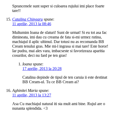
Sprancenele sunt super si culoarea rujului imi place foarte
tare!!
Catalina Chingaru
spune:
11 aprilie, 2013 la 08:46
Multumim Ioana de sfaturi! Sunt de urmat! Si eu tot asa fac
dimineata, imi dau cu creama de fata si-mi urmez rutina,
machiajul il aplic ultimul. Dar totusi nu as recomanda BB
Cream tenului gras. Mie mi-l ingrasa si mai tare! Este horor!
Iar pudra, mai ales vara, imbacseste si favorizeaza aparitia
cosurilor, deci nu fard pe ten gras!
Ioana
spune:
17 aprilie, 2013 la 20:28
Catalina depinde de tipul de ten caruia ii este destinat
BB Cream-ul. Tu ce BB Cream ai?
Aghinitei Maria
spune:
11 aprilie, 2013 la 13:27
Asa Cu machiajul natural iti sta mult ami bine. Rujul are o
nunanta splendida. <3