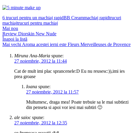
6 trucuri pentru un machiaj rapid
BB Cream
machiaj rapid
trucuri
machiaj
trucuri pentru machiaj
Mai nou
Review Diorskin New Nude
Înapoi la listă
Mai vechi
Aroma acestei ierni este Fleurs Merveilleuses de Provence
Miruna Ana-Maria
spune:
27 noiembrie, 2012 la 11:44
Cat de mult imi plac sprancenele:D Eu nu reusesc:)),imi ies
prea groase
Ioana
spune:
27 noiembrie, 2012 la 11:57
Multumesc, draga mea! Poate trebuie sa le mai subtiezi
din penseta si apoi vor iesi mai subtiri 🙂
ale saioc
spune:
27 noiembrie, 2012 la 12:35
ce frumoasa esssstii :*:*