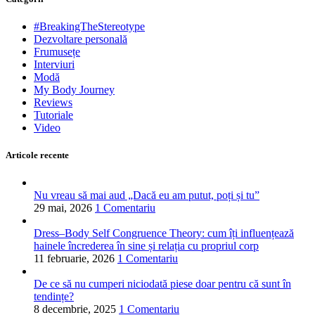
#BreakingTheStereotype
Dezvoltare personală
Frumusețe
Interviuri
Modă
My Body Journey
Reviews
Tutoriale
Video
Articole recente
Nu vreau să mai aud „Dacă eu am putut, poți și tu”
29 mai, 2026
1 Comentariu
Dress–Body Self Congruence Theory: cum îți influențează
hainele încrederea în sine și relația cu propriul corp
11 februarie, 2026
1 Comentariu
De ce să nu cumperi niciodată piese doar pentru că sunt în
tendințe?
8 decembrie, 2025
1 Comentariu