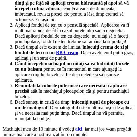
dinţi şi pe faţã sã aplicaţi crema hidratantã şi apoi sã vã
începeţi rutina zilnicã
: ceaiul/cafeaua de dimineaţã,
îmbracatul, revista presei,etc pentru a lãsa timp cremei sã
acţioneze. Eu aşa fac!
Aplicaţi fondul de ten cu o pensulã specialã. Aplicarea va fi
mult mai rapidã decât în cazul bureţelului sau a degetelor.
Dacã aplicaţi fondul de ten cu degetele, nu uitaţi sã o faceţi
prin tapotare; fondul de ten trebuie sã rãmânã la suprafaţã!
Dacã timpul este extrem de limitat,
înlocuiţi crema de zi şi
fondul de ten cu un
BB Cream
. Dacã aveţi tenul puţin gras,
aplicaţi şi un strat de pudrã.
Când începeţi machiajul nu uitaţi sã vã hidrataţi buzele
cu un balsam
pentru ca în momentul în care ajungeţi la
aplicarea rujului buzele sã fie deja netede şi sã uşureze
aplicarea.
Renunţaţi la culorile puternice care necesitã o aplicare
precisã
atât în machiajul pleoapelor, cât şi pentru machiajul
buzelor.
Dacã sunteţi în crizã de timp,
înlocuiţi tuşul de pleoape cu
un dermatograf
. Dermatograful este mult mai uşor de aplicat
şi va necesita mai puţin timp. Dacã timpul nu vã permite,
renunţati la codiţe.
Machiajul meu de 10 minute îl vedeţi
aici
, iar mai jos v-am pregãtit
un machiaj care a fost realizat în 5-6 minute.