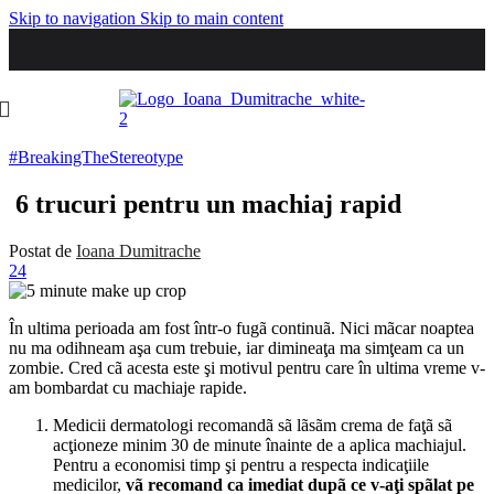
Skip to navigation
Skip to main content
#BreakingTheStereotype
6 trucuri pentru un machiaj rapid
Postat de
Ioana Dumitrache
24
În ultima perioada am fost într-o fugã continuã. Nici mãcar noaptea
nu ma odihneam aşa cum trebuie, iar dimineaţa ma simţeam ca un
zombie. Cred cã acesta este şi motivul pentru care în ultima vreme v-
am bombardat cu machiaje rapide.
Medicii dermatologi recomandã sã lãsãm crema de faţã sã
acţioneze minim 30 de minute înainte de a aplica machiajul.
Pentru a economisi timp şi pentru a respecta indicaţiile
medicilor,
vã recomand ca imediat dupã ce v-aţi spãlat pe