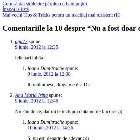
Cum sã dai strãlucire pãrului cu bani puţini
Înapoi la listă
Mai vechi
Tips & Tricks pentru un machiaj mai rezistent (II)
Comentariile la 10 despre “
Nu a fost doar o
agu77
spune:
9 iunie, 2012 la 12:35
felicitari iubita
Ioana Dumitrache
spune:
9 iunie, 2012 la 12:38
Iti multumesc, draga mea! >:D<
Ana Maria-Irina
spune:
9 iunie, 2012 la 12:46
Nu stiu de ce, dar mi te inchipui chitaind de bucurie :))
Ioana Dumitrache
spune:
10 iunie, 2012 la 14:36
Si nu esti departe de adevar :)))