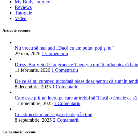
My Body Journey
Reviews
Tutoriale
Video
Articole recente
Nu vreau să mai aud „Dacă eu am putut, poți și tu”
29 mai, 2026
1 Comentariu
Dress–Body Self Congruence Theory: cum îți influențează hainele
11 februarie, 2026
1 Comentariu
De ce să nu cumperi niciodată piese doar pentru că sunt în tend
8 decembrie, 2025
1 Comentariu
Care este primul lucru pe care ar trebui să îl facă o femeie ca să
12 noiembrie, 2025
1 Comentariu
Ce admiri la mine se găsește deja în tine
8 septembrie, 2025
2 Comentarii
Comentarii recente