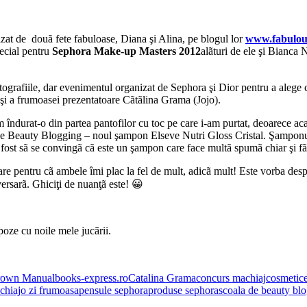
zat de douã fete fabuloase, Diana şi Alina, pe blogul lor
www.fabulou
pecial pentru
Sephora Make-up Masters 2012
alãturi de ele şi Bianca
tografiile, dar evenimentul organizat de Sephora şi Dior pentru a aleg
or şi a frumoasei prezentatoare Cãtãlina Grama (Jojo).
am îndurat-o din partea pantofilor cu toc pe care i-am purtat, deoarece 
de Beauty Blogging – noul şampon Elseve Nutri Gloss Cristal. Şamponul ar
a fost sã se convingã cã este un şampon care face multã spumã chiar şi fãr
are pentru cã ambele îmi plac la fel de mult, adicã mult! Este vorba desp
ersarã. Ghiciţi de nuanţã este! 😀
poze cu noile mele jucãrii.
rown Manual
books-express.ro
Catalina Grama
concurs machiaj
cosmetic
chiaj
o zi frumoasa
pensule sephora
produse sephora
scoala de beauty bl