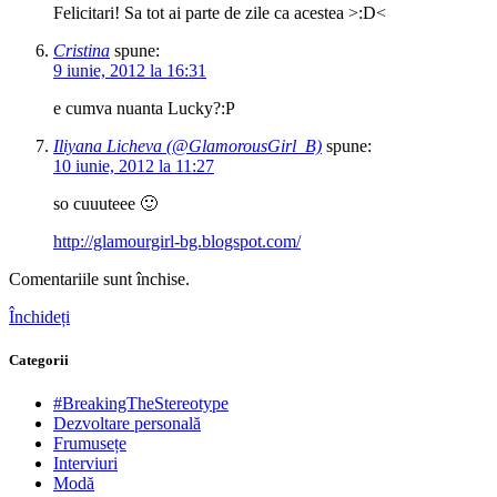
Felicitari! Sa tot ai parte de zile ca acestea >:D<
Cristina
spune:
9 iunie, 2012 la 16:31
e cumva nuanta Lucky?:P
Iliyana Licheva (@GlamorousGirl_B)
spune:
10 iunie, 2012 la 11:27
so cuuuteee 🙂
http://glamourgirl-bg.blogspot.com/
Comentariile sunt închise.
Închideți
Categorii
#BreakingTheStereotype
Dezvoltare personală
Frumusețe
Interviuri
Modă