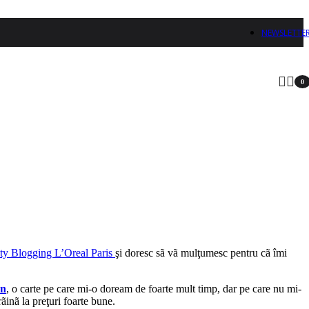
NEWSLETTE
0
arti
auty Blogging L’Oreal Paris
şi doresc sã vã mulţumesc pentru cã îmi
wn
, o carte pe care mi-o doream de foarte mult timp, dar pe care nu mi-
ãinã la preţuri foarte bune.