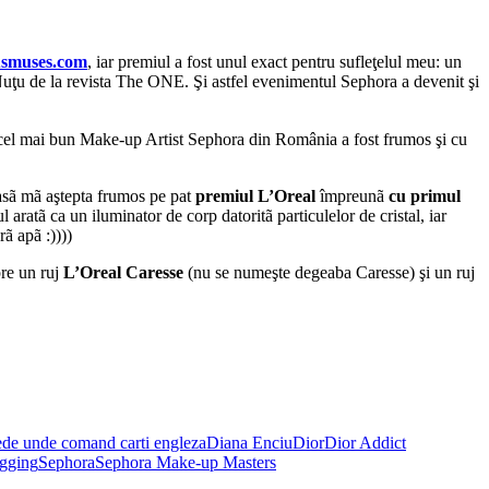
smuses.com
, iar premiul a fost unul exact pentru sufleţelul meu: un
 Nuţu de la revista The ONE. Şi astfel evenimentul Sephora a devenit şi
e cel mai bun Make-up Artist Sephora din România a fost frumos şi cu
acasã mã aştepta frumos pe pat
premiul L’Oreal
împreunã
cu primul
atã ca un iluminator de corp datoritã particulelor de cristal, iar
ã apã :))))
re un ruj
L’Oreal Caresse
(nu se numeşte degeaba Caresse) şi un ruj
e
de unde comand carti engleza
Diana Enciu
Dior
Dior Addict
ogging
Sephora
Sephora Make-up Masters