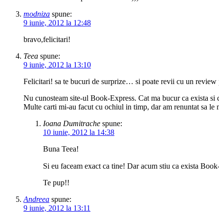
modniza
spune:
9 iunie, 2012 la 12:48
bravo,felicitari!
Teea
spune:
9 iunie, 2012 la 13:10
Felicitari! sa te bucuri de surprize… si poate revii cu un revie
Nu cunosteam site-ul Book-Express. Cat ma bucur ca exista si c
Multe carti mi-au facut cu ochiul in timp, dar am renuntat sa l
Ioana Dumitrache
spune:
10 iunie, 2012 la 14:38
Buna Teea!
Si eu faceam exact ca tine! Dar acum stiu ca exista Book-
Te pup!!
Andreea
spune:
9 iunie, 2012 la 13:11