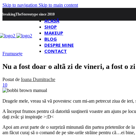
Skip to navigation
Skip to main content
#BreakingTheStereotype since 2010
ACASĂ
SHOP
MAKEUP
BLOG
DESPRE MINE
CONTACT
Frumusețe
Nu a fost doar o altã zi de vineri, a fost o z
Postat de
Ioana Dumitrache
10
Dragele mele, vreau sã vã povestesc cum mi-am petrecut ziua de ieri, s
A început frumos pentru cã datoritã susţinerii voastre am ajuns pe locu
daţi zvâc şi inspiraţie >:D<
Apoi am avut parte de o surprizã minunatã din partea prietenilor de la
am fãcut curaj sã o comand de pe site-urile strãine pentru cã…ei bine, 