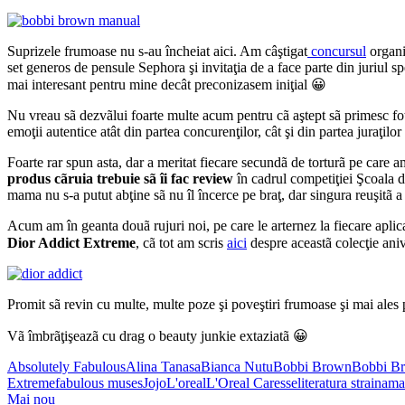
Suprizele frumoase nu s-au încheiat aici. Am câştigat
concursul
organi
set generos de pensule Sephora şi invitaţia de a face parte din juriul s
mai interesant pentru mine decât preconizasem iniţial 😀
Nu vreau sã dezvãlui foarte multe acum pentru cã aştept sã primesc fo
emoţii autentice atât din partea concurenţilor, cât şi din partea juraţil
Foarte rar spun asta, dar a meritat fiecare secundã de torturã pe care 
produs cãruia trebuie sã îi fac review
în cadrul competiţiei Şcoala 
mama nu s-a putut abţine sã nu îl încerce pe braţ, dar singura reuşitã 
Acum am în geanta douã rujuri noi, pe care le arternez la fiecare aplic
Dior Addict Extreme
, cã tot am scris
aici
despre aceastã colecţie aniv
Promit sã revin cu multe, multe poze şi poveştiri frumoase şi mai ales 
Vã îmbrãţişeazã cu drag o beauty junkie extaziatã 😀
Absolutely Fabulous
Alina Tanasa
Bianca Nutu
Bobbi Brown
Bobbi B
Extreme
fabulous muses
Jojo
L'oreal
L'Oreal Caresse
literatura straina
ma
Mai nou