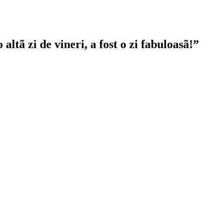
 altã zi de vineri, a fost o zi fabuloasã!
”