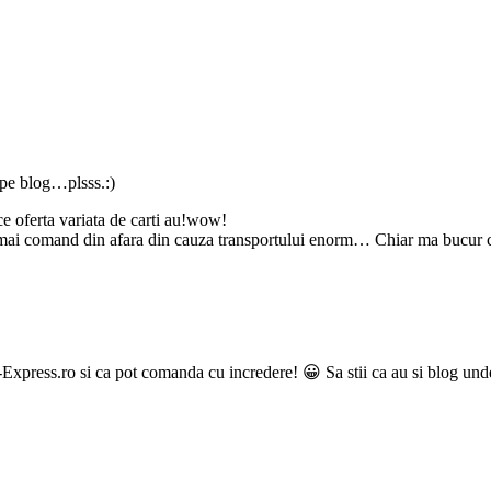
w pe blog…plsss.:)
e oferta variata de carti au!wow!
e mai comand din afara din cauza transportului enorm… Chiar ma bucur ca 
Express.ro si ca pot comanda cu incredere! 😀 Sa stii ca au si blog unde