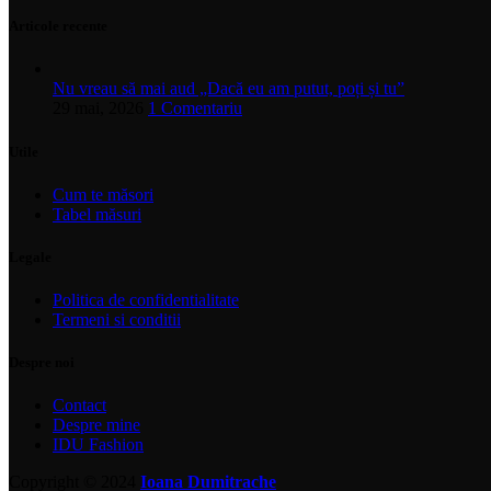
Articole recente
Nu vreau să mai aud „Dacă eu am putut, poți și tu”
29 mai, 2026
1 Comentariu
Utile
Cum te măsori
Tabel măsuri
Legale
Politica de confidentialitate
Termeni si conditii
Despre noi
Contact
Despre mine
IDU Fashion
Copyright © 2024
Ioana Dumitrache