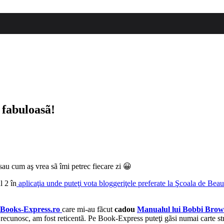
i fabuloasã!
au cum aş vrea sã îmi petrec fiecare zi 😀
l 2 în
aplicaţia unde puteţi vota bloggeriţele preferate la Şcoala de Be
Books-Express.ro
care mi-au fãcut
cadou
Manualul lui Bobbi Bro
recunosc, am fost reticentã. Pe Book-Express puteţi gãsi numai carte str