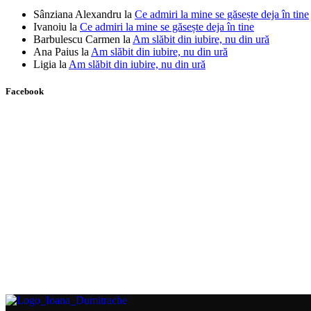
Sânziana Alexandru
la
Ce admiri la mine se găsește deja în tine
Ivanoiu
la
Ce admiri la mine se găsește deja în tine
Barbulescu Carmen
la
Am slăbit din iubire, nu din ură
Ana Paius
la
Am slăbit din iubire, nu din ură
Ligia
la
Am slăbit din iubire, nu din ură
Facebook