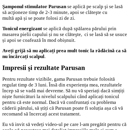
Şamponul stimulator Parusan
se aplică pe scalp şi se lasă
să acţioneze timp de 2-3 minute, apoi se clăteşte cu
multă apă și se poate folosi zi de zi.
Tonicul energizant
se aplică după spălarea părului prin
masarea pielii capului și nu se clăteşte, ci se lasă să se usuce
și apoi se coafează în mod obișnuit.
Aveți grijă să nu aplicați prea mult tonic la rădăcină ca să
nu încărcați scalpul
.
Impresii
și rezultate
Parusan
Pentru rezultate vizibile, gama Parusan trebuie folosită
regulat timp de 3 luni. Însă din experiența mea, rezultatele
încep să se vadă mai devreme. Să nu vă speriați dacă simțiți
niște furnicături la nivelul scalpului când aplicați tonicul
pentru că este normal. Dacă vă confruntați cu problema
căderii părului, să știți că Parusan poate fi soluția așa că vă
recomand să încercați acest tratament.
Eu vă invit să vedeți video-ul pe care l-am pregătit pentru că