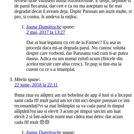
review-urile vazusem numa rozomovisme. E drept, depinde si
de parul fiecaruia, dar cert e ca nu ma asteptam sa fie mai
degradat decat il aveam deja. Dspre Parusan am auzit multe, si
pro, si contra. Is undeva la mijloc.
Ioana Dumitrache
spune:
2 mai, 2017 la 13:27
Dar ai luat legatura cu cei de la Farmec? Eu asa as
proceda daca mi-ar degrada parul. Nu cunosc solutia
despre care vorbesti, dar Parusanu vad cum ti-ar putea
dauna. Adica eu am numai zulufi acum (firicele din
acelea micute care abia cresc). Te pup si tine-ma la
curent cu ce s-a intamplat.
Mirela
spune:
22 iunie, 2018 la 22:11
Buna ziua eu alăptez am un bebelina de app 4 luni si a început
sami cada fff mult parul am tot citit aici despre parusan ce imi
recomandați?vi sa mai întâmplat sa va cada parul in timpul
alăptării?eu iau si elevit 3 acum pe timpul sarcini am luat
elevit 2 si într-adevăr numi mai cădea mai deloc dar acum
cada fff mult 😞😞
Ioana Dumitrache
spune: