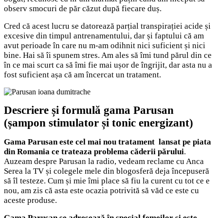
observ smocuri de păr căzut după fiecare duș.
Cred că acest lucru se datorează parțial transpirației acide și
excesive din timpul antrenamentului, dar și faptului că am
avut perioade în care nu m-am odihnit nici suficient și nici
bine. Hai să îi spunem stres. Am ales să îmi tund părul din ce
în ce mai scurt ca să îmi fie mai ușor de îngrijit, dar asta nu a
fost suficient așa că am încercat un tratament.
Descriere și formulă gama Parusan
(șampon stimulator și tonic energizant)
Gama Parusan este cel mai nou tratament lansat pe piata
din Romania ce trateaza problema căderii părului
.
Auzeam despre Parusan la radio, vedeam reclame cu Anca
Serea la TV și colegele mele din blogosferă deja începuseră
să îl testeze. Cum și mie îmi place să fiu la curent cu tot ce e
nou, am zis că asta este ocazia potrivită să văd ce este cu
aceste produse.
Gama Parusan se adresează în special femeilor și este