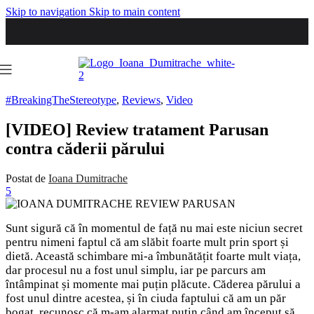
Skip to navigation
Skip to main content
#BreakingTheStereotype
,
Reviews
,
Video
[VIDEO] Review tratament Parusan
contra căderii părului
Postat de
Ioana Dumitrache
5
Sunt sigură că în momentul de față nu mai este niciun secret
pentru nimeni faptul că am slăbit foarte mult prin sport și
dietă. Această schimbare mi-a îmbunătățit foarte mult viața,
dar procesul nu a fost unul simplu, iar pe parcurs am
întâmpinat și momente mai puțin plăcute. Căderea părului a
fost unul dintre acestea, și în ciuda faptului că am un păr
bogat, recunosc că m-am alarmat puțin când am început să