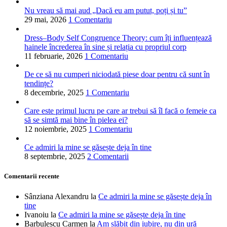
Nu vreau să mai aud „Dacă eu am putut, poți și tu”
29 mai, 2026
1 Comentariu
Dress–Body Self Congruence Theory: cum îți influențează
hainele încrederea în sine și relația cu propriul corp
11 februarie, 2026
1 Comentariu
De ce să nu cumperi niciodată piese doar pentru că sunt în
tendințe?
8 decembrie, 2025
1 Comentariu
Care este primul lucru pe care ar trebui să îl facă o femeie ca
să se simtă mai bine în pielea ei?
12 noiembrie, 2025
1 Comentariu
Ce admiri la mine se găsește deja în tine
8 septembrie, 2025
2 Comentarii
Comentarii recente
Sânziana Alexandru
la
Ce admiri la mine se găsește deja în
tine
Ivanoiu
la
Ce admiri la mine se găsește deja în tine
Barbulescu Carmen
la
Am slăbit din iubire, nu din ură