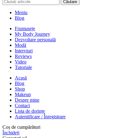
Căutare
Meniu
Blog
Frumusețe
My Body Journey
Dezvoltare personală
Modă
Interviuri
Reviews
Video
Tutoriale
Acasă
Blog
Shop
Makeup
Despre mine
Contact
Lista de dorințe
Autentificare / Înregistrare
Coș de cumpărături
Închideți