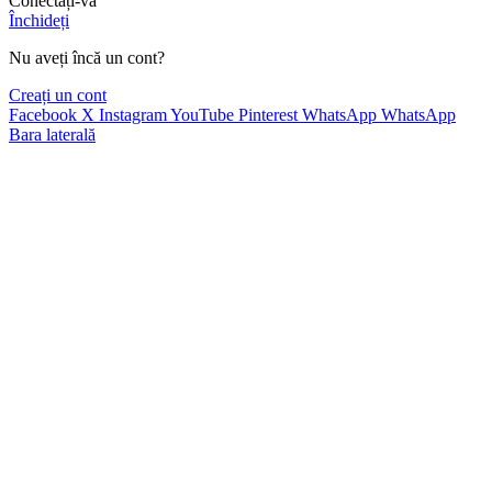
Conectați-vă
Închideți
Nu aveți încă un cont?
Creați un cont
Facebook
X
Instagram
YouTube
Pinterest
WhatsApp
WhatsApp
Bara laterală