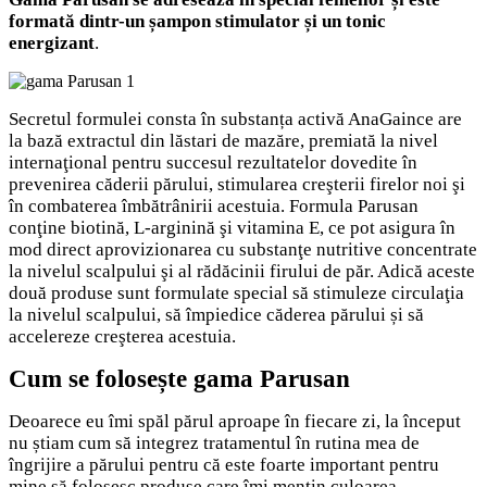
formată dintr-un șampon stimulator și un tonic
energizant
.
Secretul formulei consta în substanța activă AnaGaince are
la bază extractul din lăstari de mazăre, premiată la nivel
internaţional pentru succesul rezultatelor dovedite în
prevenirea căderii părului, stimularea creşterii firelor noi şi
în combaterea îmbătrânirii acestuia. Formula Parusan
conţine biotină, L-arginină şi vitamina E, ce pot asigura în
mod direct aprovizionarea cu substanţe nutritive concentrate
la nivelul scalpului şi al rădăcinii firului de păr. Adică aceste
două produse sunt formulate special să stimuleze circulaţia
la nivelul scalpului, să împiedice căderea părului și să
accelereze creşterea acestuia.
Cum se folosește gama Parusan
Deoarece eu îmi spăl părul aproape în fiecare zi, la început
nu știam cum să integrez tratamentul în rutina mea de
îngrijire a părului pentru că este foarte important pentru
mine să folosesc produse care îmi mențin culoarea,