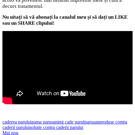
acolo vă povestesc mai detaliat impresiile mele și cum a
decurs tratamentul.
Nu uitați să vă abonați la canalul meu și să dați un LIKE
sau un SHARE clipului!
caderea parului
gama parusan
imi cade parul
parusan
produse contra
caderii parului
solutie contra caderii parului
Mai nou