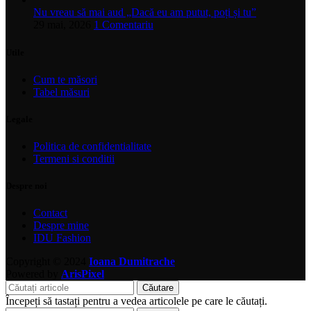
Nu vreau să mai aud „Dacă eu am putut, poți și tu”
29 mai, 2026
1 Comentariu
Utile
Cum te măsori
Tabel măsuri
Legale
Politica de confidentialitate
Termeni si conditii
Despre noi
Contact
Despre mine
IDU Fashion
Copyright © 2024
Ioana Dumitrache
Powered by
ArisPixel
Căutare
Începeți să tastați pentru a vedea articolele pe care le căutați.