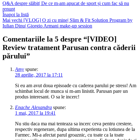
Q&A despre slăbit| De ce m-am apucat de sport și cum fac să nu
renunț
Înapoi la listă
Mai vechi
[VLOG] O zi cu mine| Slim & Fit Solution Program by
Iulian Dinu| Giorgio Armani make-up session
Comentariile la 5 despre “
[VIDEO]
Review tratament Parusan contra căderii
părului
”
Amy
spune:
28 aprilie, 2017 la 17:11
Si eu am avut doua episoade cu caderea parului pe stress! Am
schimbat locul de munca si m-am linistit. Parusan pare un
produs interesant. O sa le incerc!
Enache Alexandra
spune:
1 mai, 2017 la 19:41
Nu stiu daca ma mai tenteaza sa incerc ceva pentru crestere,
respectiv regenerare, dupa ultima experienta cu lotiunea de la
Farmec. Mi-a afectat parul groaznic, cu toate ca la toate