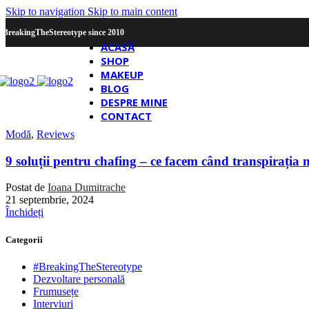
Skip to navigation
Skip to main content
#BreakingTheStereotype since 2010
ACASĂ
SHOP
MAKEUP
BLOG
DESPRE MINE
CONTACT
Modă
,
Reviews
9 soluții pentru chafing – ce facem când transpirația n
Postat de
Ioana Dumitrache
21 septembrie, 2024
Închideți
Categorii
#BreakingTheStereotype
Dezvoltare personală
Frumusețe
Interviuri