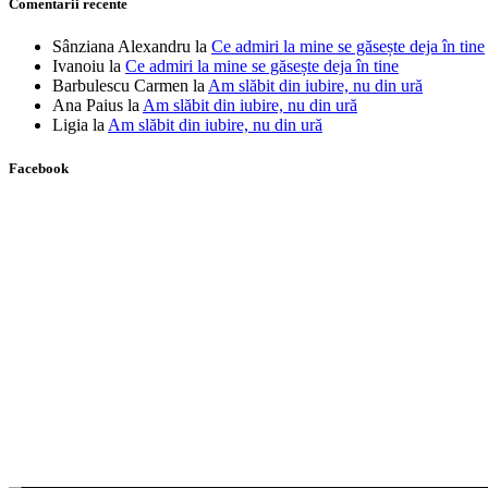
Comentarii recente
Sânziana Alexandru
la
Ce admiri la mine se găsește deja în tine
Ivanoiu
la
Ce admiri la mine se găsește deja în tine
Barbulescu Carmen
la
Am slăbit din iubire, nu din ură
Ana Paius
la
Am slăbit din iubire, nu din ură
Ligia
la
Am slăbit din iubire, nu din ură
Facebook