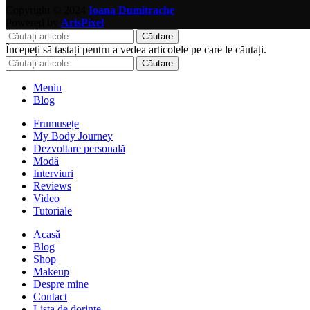
Copyright © 2024
Ioana Dumitrache
Powered by
ArisPixel
Căutare
Începeți să tastați pentru a vedea articolele pe care le căutați.
Căutare
Meniu
Blog
Frumusețe
My Body Journey
Dezvoltare personală
Modă
Interviuri
Reviews
Video
Tutoriale
Acasă
Blog
Shop
Makeup
Despre mine
Contact
Lista de dorințe