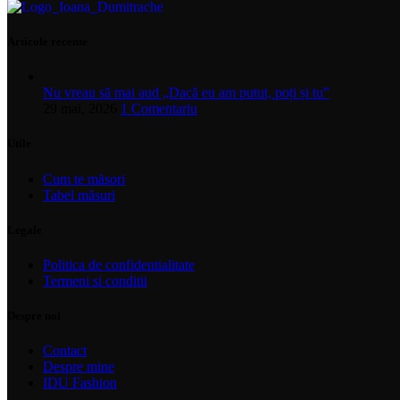
Articole recente
Nu vreau să mai aud „Dacă eu am putut, poți și tu”
29 mai, 2026
1 Comentariu
Utile
Cum te măsori
Tabel măsuri
Legale
Politica de confidentialitate
Termeni si conditii
Despre noi
Contact
Despre mine
IDU Fashion