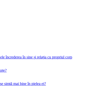
 încrederea în sine și relația cu propriul corp
ințe?
 se simtă mai bine în pielea ei?