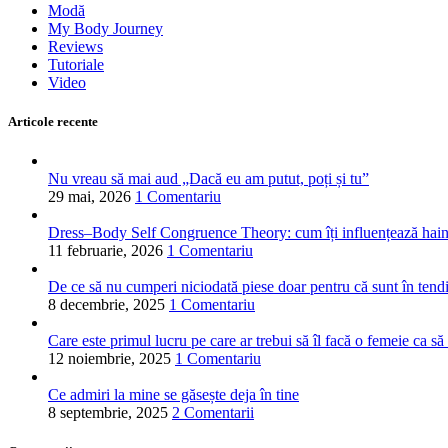
Modă
My Body Journey
Reviews
Tutoriale
Video
Articole recente
Nu vreau să mai aud „Dacă eu am putut, poți și tu”
29 mai, 2026
1 Comentariu
Dress–Body Self Congruence Theory: cum îți influențează hainele
11 februarie, 2026
1 Comentariu
De ce să nu cumperi niciodată piese doar pentru că sunt în tend
8 decembrie, 2025
1 Comentariu
Care este primul lucru pe care ar trebui să îl facă o femeie ca să
12 noiembrie, 2025
1 Comentariu
Ce admiri la mine se găsește deja în tine
8 septembrie, 2025
2 Comentarii