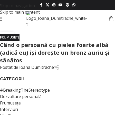
Skip to navigation
Skip to main content
08
FRUMUSEȚE
IUL.
Când o persoană cu pielea foarte albă
(adică eu) îşi doreşte un bronz auriu şi
sănătos
Postat de
Ioana Dumitrache
CATEGORII
#BreakingTheStereotype
Dezvoltare personală
Frumusețe
Interviuri