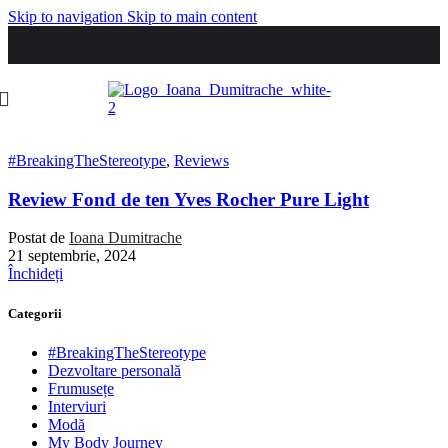
Skip to navigation
Skip to main content
#BreakingTheStereotype
,
Reviews
Review Fond de ten Yves Rocher Pure Light
Postat de
Ioana Dumitrache
21 septembrie, 2024
Închideți
Categorii
#BreakingTheStereotype
Dezvoltare personală
Frumusețe
Interviuri
Modă
My Body Journey