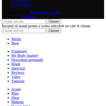
Despre mine
IDU Fashion
Copyright © 2024
Ioana Dumitrache
Powered by
ArisPixel
Căutare
Începeți să tastați pentru a vedea articolele pe care le căutați.
Căutare
Meniu
Blog
Frumusețe
My Body Journey
Dezvoltare personală
Modă
Interviuri
Reviews
Video
Tutoriale
Acasă
Blog
Shop
Makeup