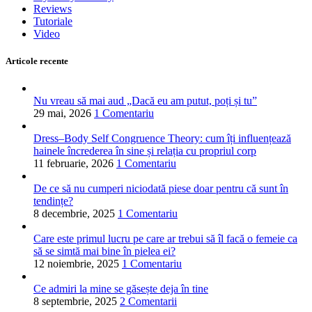
Reviews
Tutoriale
Video
Articole recente
Nu vreau să mai aud „Dacă eu am putut, poți și tu”
29 mai, 2026
1 Comentariu
Dress–Body Self Congruence Theory: cum îți influențează
hainele încrederea în sine și relația cu propriul corp
11 februarie, 2026
1 Comentariu
De ce să nu cumperi niciodată piese doar pentru că sunt în
tendințe?
8 decembrie, 2025
1 Comentariu
Care este primul lucru pe care ar trebui să îl facă o femeie ca
să se simtă mai bine în pielea ei?
12 noiembrie, 2025
1 Comentariu
Ce admiri la mine se găsește deja în tine
8 septembrie, 2025
2 Comentarii