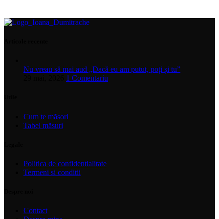
Articole recente
Nu vreau să mai aud „Dacă eu am putut, poți și tu”
29 mai, 2026
1 Comentariu
Utile
Cum te măsori
Tabel măsuri
Legale
Politica de confidentialitate
Termeni si conditii
Despre noi
Contact