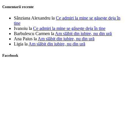
Comentarii recente
Sânziana Alexandru
la
Ce admiri la mine se găsește deja în
tine
Ivanoiu
la
Ce admiri la mine se găsește deja în tine
Barbulescu Carmen
la
Am slăbit din iubire, nu din ură
Ana Paius
la
Am slăbit din iubire, nu din ură
Ligia
la
Am slăbit din iubire, nu din ură
Facebook