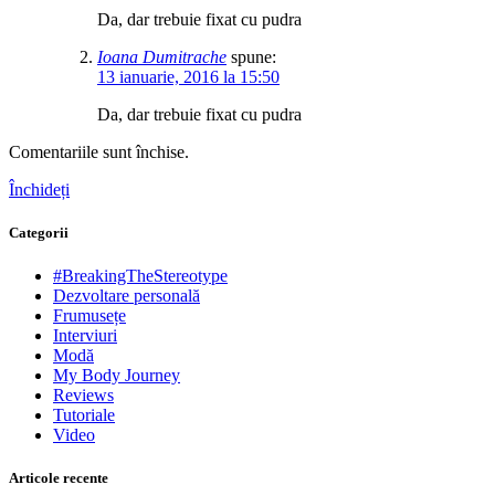
Da, dar trebuie fixat cu pudra
Ioana Dumitrache
spune:
13 ianuarie, 2016 la 15:50
Da, dar trebuie fixat cu pudra
Comentariile sunt închise.
Închideți
Categorii
#BreakingTheStereotype
Dezvoltare personală
Frumusețe
Interviuri
Modă
My Body Journey
Reviews
Tutoriale
Video
Articole recente