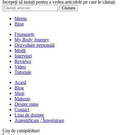
Începeți să tastați pentru a vedea articolele pe care le căutați.
Căutare
Meniu
Blog
Frumusețe
My Body Journey
Dezvoltare personală
Modă
Interviuri
Reviews
Video
Tutoriale
Acasă
Blog
Shop
Makeup
Despre mine
Contact
Lista de dorințe
Autentificare / Înregistrare
Coș de cumpărături