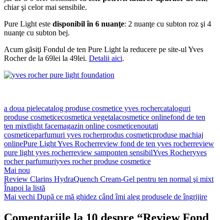
chiar şi celor mai sensibile.
Pure Light este
disponibil în 6 nuanţe
: 2 nuanţe cu subton roz şi 4
nuanţe cu subton bej.
Acum gãsiţi Fondul de ten Pure Light la reducere pe site-ul Yves
Rocher de la 69lei la 49lei.
Detalii aici
.
a doua piele
catalog produse cosmetice yves rocher
cataloguri
produse cosmetice
cosmetica vegetala
cosmetice online
fond de ten
ten mixt
light face
magazin online cosmetice
noutati
cosmetice
parfumuri yves rocher
produs cosmetic
produse machiaj
online
Pure Light Yves Rocher
review fond de ten yves rocher
review
pure light yves rocher
review sampon
ten sensibil
Yves Rocher
yves
rocher parfumuri
yves rocher produse cosmetice
Mai nou
Review Clarins HydraQuench Cream-Gel pentru ten normal şi mixt
Înapoi la listă
Mai vechi
Dupã ce mã ghidez când îmi aleg produsele de îngrijire
Comentariile la 10 despre “
Review Fond