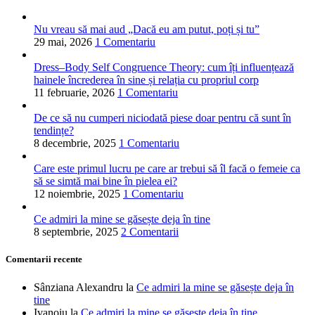
Nu vreau să mai aud „Dacă eu am putut, poți și tu”
29 mai, 2026
1 Comentariu
Dress–Body Self Congruence Theory: cum îți influențează
hainele încrederea în sine și relația cu propriul corp
11 februarie, 2026
1 Comentariu
De ce să nu cumperi niciodată piese doar pentru că sunt în
tendințe?
8 decembrie, 2025
1 Comentariu
Care este primul lucru pe care ar trebui să îl facă o femeie ca
să se simtă mai bine în pielea ei?
12 noiembrie, 2025
1 Comentariu
Ce admiri la mine se găsește deja în tine
8 septembrie, 2025
2 Comentarii
Comentarii recente
Sânziana Alexandru
la
Ce admiri la mine se găsește deja în
tine
Ivanoiu
la
Ce admiri la mine se găsește deja în tine