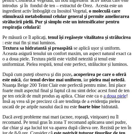
pentru Cosmetica Vegetalã, un nou ingredient activ inedit care este
introdus şi în fondul de ten – extractul de Orez. Acesta este un
ingredient activ îmbogãţit cu Inositol Vegetal,
o moleculã care
stimuleazã metabolismul celular general şi permite ameliorarea
strãlucirii pielii.
Pur şi simplu este un intensificator pentru
respiraţia celularã!
Pe măsură ce îl aplicaţi,
tenul își regăsește vitalitatea și strălucirea
: este mai fin și mai luminos.
Textura sa hidratantă și proaspătă
se aplică ușor și uniform.
Aceasta asigură tenului un confort maxim, un aspect natural exact ca
o a doua piele. Textura pielii este vizibil netezită și tenul este
uniformizat. Pielea respiră, tenul este perfect, strălucitor și luminos.
Dupã cum puteţi observa şi din poze
, acoperirea pe care o oferã
este micã
, dar
tenul devine mai uniform
, iar
pielea mai netedã
.
Nuanţa Beige 200 Teint Clair este perfectã pentru mine. Îmi place
foarte mult aspectul final şi faptul cã nu simt deloc acest fond de ten
pe ten oricât de mult produs aş aplica. Chiar este ca o
a doua piele
!
Însã aş vrea sã pe precizez cã are tendinţa de a evidenţia pielea
uscatã de pe aripile nasului dacã nu este
foarte bine
hidratatã.
Dacã aveţi probleme mai mari (acnee, roşeaţã, vinişoare) nu îl
recomand. Pe tenul gras în zona T recomand aplicarea unei pudre,
dar chiar şi aşa luciul tot va aparea dupã câteva ore. Rezistã pe ten în
jur de 8-9 ore. Consider cã
este potrivit tuturor tipurilor de ten
,