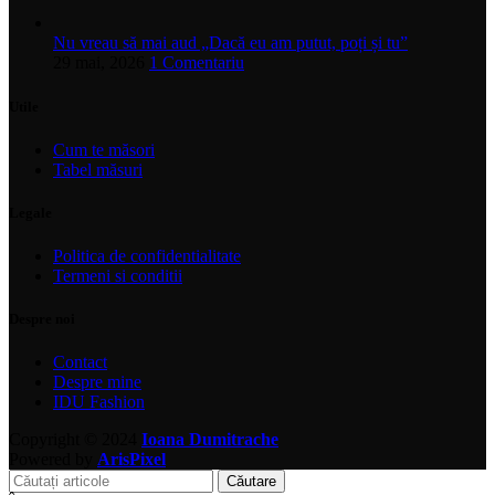
Nu vreau să mai aud „Dacă eu am putut, poți și tu”
29 mai, 2026
1 Comentariu
Utile
Cum te măsori
Tabel măsuri
Legale
Politica de confidentialitate
Termeni si conditii
Despre noi
Contact
Despre mine
IDU Fashion
Copyright © 2024
Ioana Dumitrache
Powered by
ArisPixel
Căutare