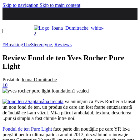
Skip to navigation
Skip to main content
#BreakingTheStereotype
,
Reviews
Review Fond de ten Yves Rocher Pure
Light
Postat de
Ioana Dumitrache
10
Sãptãmâna trecutã
vã anunţam cã Yves Rocher a lansat
un nou fond de ten, un produs de care am fost foarte entuziasmatã
de îndatã ce l-am vãzut. Mi-a plãcut ambalajul, textura, descrierea
..pur şi simplu a fost chimie între noi!
Fondul de ten Pure Light
face parte din noutãţile pe care YR le-a
pregãtit pentru ultima parte a anului 2012, dezvãluind o inovaţie