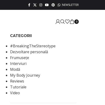
NEWSLETTER
0
CATEGORII
#BreakingTheStereotype
Dezvoltare personală
Frumusețe
Interviuri
Modă
My Body Journey
Reviews
Tutoriale
Video