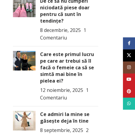
De ce să nu cumperi
niciodată piese doar
pentru că sunt în
tendințe?
8 decembrie, 2025
1
Comentariu
Face
Care este primul lucru
X
pe care ar trebui să îl
facă o femeie ca să se
Inst
simtă mai bine în
YouT
pielea ei?
12 noiembrie, 2025
1
Pinte
Comentariu
What
Ce admiri la mine se
găsește deja în tine
8 septembrie, 2025
2