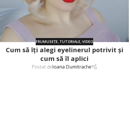
FRUMUSEȚE
,
TUTORIALE
,
VIDEO
Cum să îți alegi eyelinerul potrivit și
cum să îl aplici
Postat de
Ioana Dumitrache