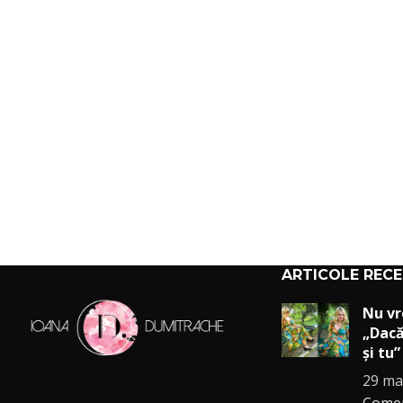
ARTICOLE REC
Nu vr
„Dacă
și tu”
29 ma