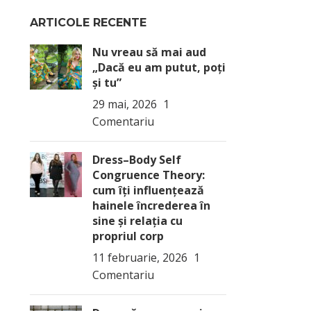
ARTICOLE RECENTE
Nu vreau să mai aud
„Dacă eu am putut, poți
și tu”
29 mai, 2026
1
Comentariu
Dress–Body Self
Congruence Theory:
cum îți influențează
hainele încrederea în
sine și relația cu
propriul corp
11 februarie, 2026
1
Comentariu