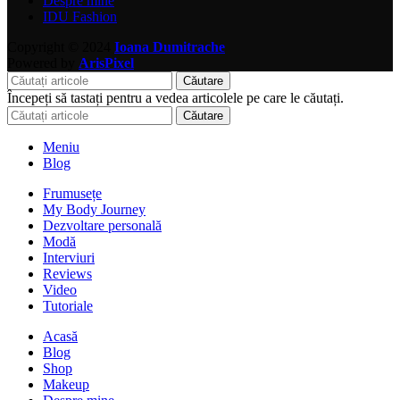
Despre mine
IDU Fashion
Copyright © 2024
Ioana Dumitrache
Powered by
ArisPixel
Căutare
Începeți să tastați pentru a vedea articolele pe care le căutați.
Căutare
Meniu
Blog
Frumusețe
My Body Journey
Dezvoltare personală
Modă
Interviuri
Reviews
Video
Tutoriale
Acasă
Blog
Shop
Makeup