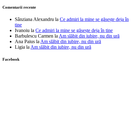
Comentarii recente
Sânziana Alexandru
la
Ce admiri la mine se găsește deja în
tine
Ivanoiu
la
Ce admiri la mine se găsește deja în tine
Barbulescu Carmen
la
Am slăbit din iubire, nu din ură
Ana Paius
la
Am slăbit din iubire, nu din ură
Ligia
la
Am slăbit din iubire, nu din ură
Facebook