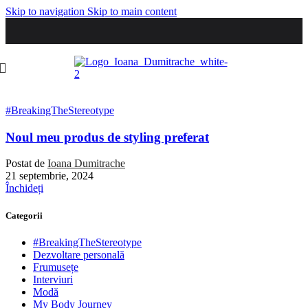
Skip to navigation
Skip to main content
#BreakingTheStereotype
Noul meu produs de styling preferat
Postat de
Ioana Dumitrache
21 septembrie, 2024
Închideți
Categorii
#BreakingTheStereotype
Dezvoltare personală
Frumusețe
Interviuri
Modă
My Body Journey