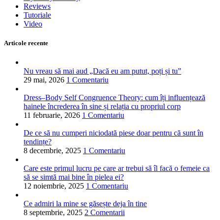
Reviews
Tutoriale
Video
Articole recente
Nu vreau să mai aud „Dacă eu am putut, poți și tu”
29 mai, 2026
1 Comentariu
Dress–Body Self Congruence Theory: cum îți influențează
hainele încrederea în sine și relația cu propriul corp
11 februarie, 2026
1 Comentariu
De ce să nu cumperi niciodată piese doar pentru că sunt în
tendințe?
8 decembrie, 2025
1 Comentariu
Care este primul lucru pe care ar trebui să îl facă o femeie ca
să se simtă mai bine în pielea ei?
12 noiembrie, 2025
1 Comentariu
Ce admiri la mine se găsește deja în tine
8 septembrie, 2025
2 Comentarii