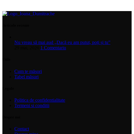
Articole recente
Nu vreau să mai aud „Dacă eu am putut, poți și tu”
29 mai, 2026
1 Comentariu
Utile
Cum te măsori
Tabel măsuri
Legale
Politica de confidentialitate
Termeni si conditii
Despre noi
Contact