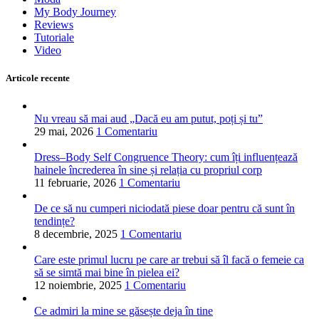
My Body Journey
Reviews
Tutoriale
Video
Articole recente
Nu vreau să mai aud „Dacă eu am putut, poți și tu”
29 mai, 2026
1 Comentariu
Dress–Body Self Congruence Theory: cum îți influențează
hainele încrederea în sine și relația cu propriul corp
11 februarie, 2026
1 Comentariu
De ce să nu cumperi niciodată piese doar pentru că sunt în
tendințe?
8 decembrie, 2025
1 Comentariu
Care este primul lucru pe care ar trebui să îl facă o femeie ca
să se simtă mai bine în pielea ei?
12 noiembrie, 2025
1 Comentariu
Ce admiri la mine se găsește deja în tine