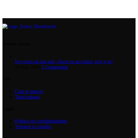
Articole recente
Nu vreau să mai aud „Dacă eu am putut, poți și tu”
29 mai, 2026
1 Comentariu
Utile
Cum te măsori
Tabel măsuri
Legale
Politica de confidentialitate
Termeni si conditii