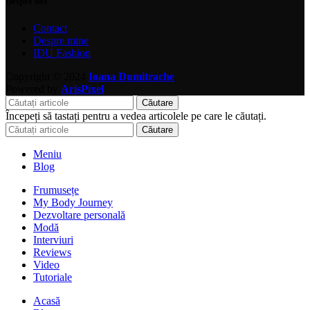
Despre noi
Contact
Despre mine
IDU Fashion
Copyright © 2024
Ioana Dumitrache
Powered by
ArisPixel
Căutare
Începeți să tastați pentru a vedea articolele pe care le căutați.
Căutare
Meniu
Blog
Frumusețe
My Body Journey
Dezvoltare personală
Modă
Interviuri
Reviews
Video
Tutoriale
Acasă