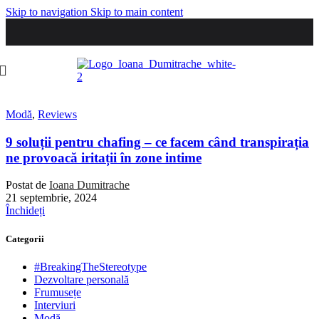
Skip to navigation
Skip to main content
Modă
,
Reviews
9 soluții pentru chafing – ce facem când transpirația
ne provoacă iritații în zone intime
Postat de
Ioana Dumitrache
21 septembrie, 2024
Închideți
Categorii
#BreakingTheStereotype
Dezvoltare personală
Frumusețe
Interviuri
Modă