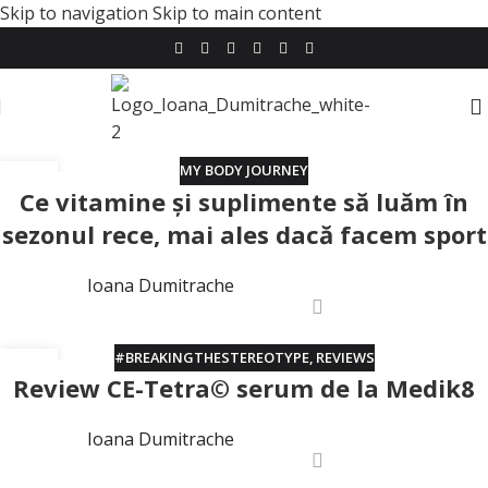
Skip to navigation
Skip to main content
MY BODY JOURNEY
21
Ce vitamine și suplimente să luăm în
OCT.
sezonul rece, mai ales dacă facem sport
Ioana Dumitrache
#BREAKINGTHESTEREOTYPE
,
REVIEWS
27
Review CE-Tetra© serum de la Medik8
DEC.
Ioana Dumitrache