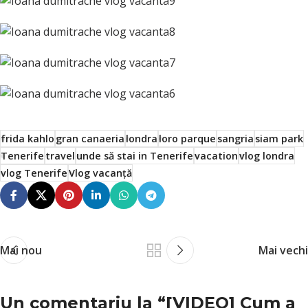
frida kahlo
gran canaeria
londra
loro parque
sangria
siam park
Tenerife
travel
unde să stai in Tenerife
vacation
vlog londra
vlog Tenerife
Vlog vacanță
Mai nou
Mai vechi
Un comentariu la “
[VIDEO] Cum a