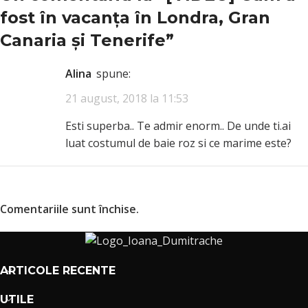
fost în vacanța în Londra, Gran
Canaria și Tenerife
”
Alina
spune:
21 august, 2018 la 11:53
Esti superba.. Te admir enorm.. De unde ti.ai
luat costumul de baie roz si ce marime este?
Comentariile sunt închise.
ARTICOLE RECENTE
UTILE