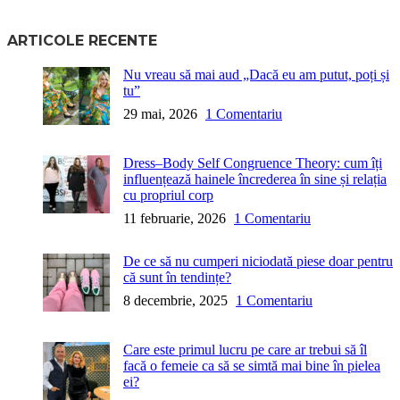
ARTICOLE RECENTE
Nu vreau să mai aud „Dacă eu am putut, poți și
tu”
29 mai, 2026
1 Comentariu
Dress–Body Self Congruence Theory: cum îți
influențează hainele încrederea în sine și relația
cu propriul corp
11 februarie, 2026
1 Comentariu
De ce să nu cumperi niciodată piese doar pentru
că sunt în tendințe?
8 decembrie, 2025
1 Comentariu
Care este primul lucru pe care ar trebui să îl
facă o femeie ca să se simtă mai bine în pielea
ei?