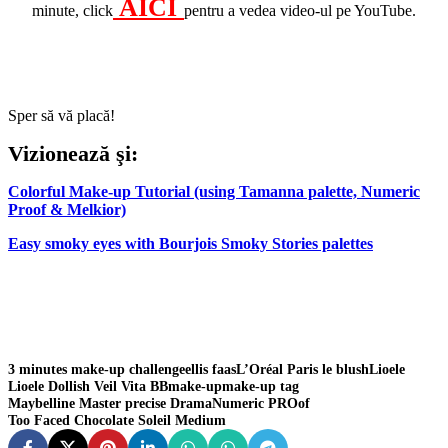
AICI
minute, click
pentru a vedea video-ul pe YouTube.
Sper să vă placă!
Vizionează şi:
Colorful Make-up Tutorial (using Tamanna palette, Numeric
Proof & Melkior)
Easy smoky eyes with Bourjois Smoky Stories palettes
3 minutes make-up challenge
ellis faas
L’Oréal Paris le blush
Lioele
Lioele Dollish Veil Vita BB
make-up
make-up tag
Maybelline Master precise Drama
Numeric PROof
Too Faced Chocolate Soleil Medium