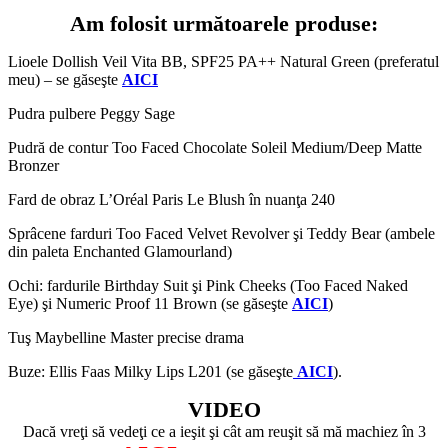
Am folosit următoarele produse:
Lioele Dollish Veil Vita BB, SPF25 PA++ Natural Green (preferatul
meu) – se găseşte
AICI
Pudra pulbere Peggy Sage
Pudră de contur Too Faced Chocolate Soleil Medium/Deep Matte
Bronzer
Fard de obraz L’Oréal Paris Le Blush în nuanţa 240
Sprâcene farduri Too Faced Velvet Revolver şi Teddy Bear (ambele
din paleta Enchanted Glamourland)
Ochi: fardurile Birthday Suit şi Pink Cheeks (Too Faced Naked
Eye) şi Numeric Proof 11 Brown (se găseşte
AICI
)
Tuş Maybelline Master precise drama
Buze: Ellis Faas Milky Lips L201 (se găseşte
AICI
).
VIDEO
Dacă vreţi să vedeţi ce a ieşit şi cât am reuşit să mă machiez în 3