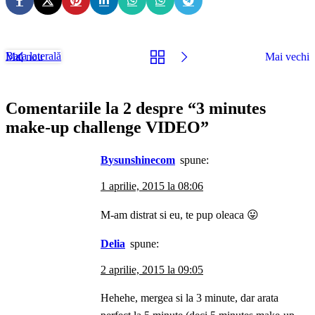
Bara laterală
Mai nou
Mai vechi
Comentariile la 2 despre “
3 minutes
make-up challenge VIDEO
”
bysunshinecom
spune:
1 aprilie, 2015 la 08:06
M-am distrat si eu, te pup oleaca 😛
Delia
spune:
2 aprilie, 2015 la 09:05
Hehehe, mergea si la 3 minute, dar arata