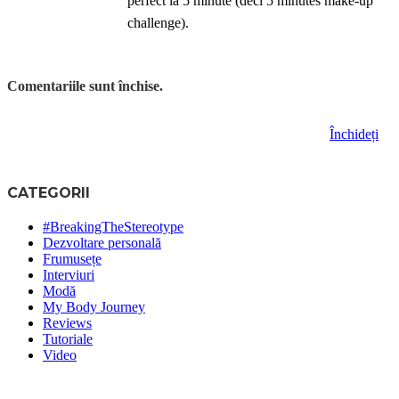
perfect la 5 minute (deci 5 minutes make-up
challenge).
Comentariile sunt închise.
Închideți
CATEGORII
#BreakingTheStereotype
Dezvoltare personală
Frumusețe
Interviuri
Modă
My Body Journey
Reviews
Tutoriale
Video