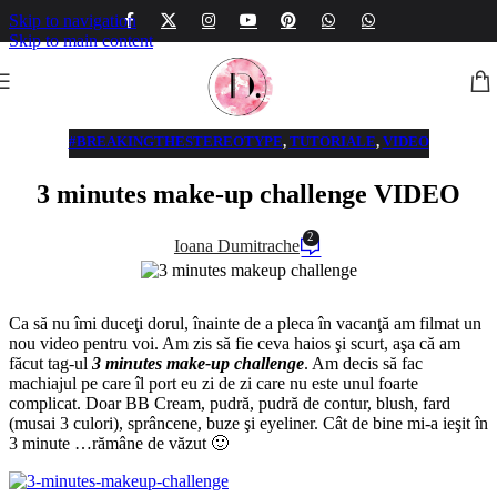
Skip to navigation
Skip to main content
#BREAKINGTHESTEREOTYPE
,
TUTORIALE
,
VIDEO
3 minutes make-up challenge VIDEO
2
Ioana Dumitrache
Ca să nu îmi duceţi dorul, înainte de a pleca în vacanţă am filmat un
nou video pentru voi. Am zis să fie ceva haios şi scurt, aşa că am
făcut tag-ul
3 minutes make-up challenge
. Am decis să fac
machiajul pe care îl port eu zi de zi care nu este unul foarte
complicat. Doar BB Cream, pudră, pudră de contur, blush, fard
(musai 3 culori), sprâncene, buze şi eyeliner. Cât de bine mi-a ieşit în
3 minute …rămâne de văzut 🙂