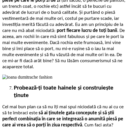
piese pe care le porți zi de zi
(un sacou, o pereche de pantofi,
un trench coat, o rochie etc) astfel încât să te bucuri cu
adevărat de lucruri de o bună calitate. Și purtând o piesă
vestimentară de mai multe ori, costul pe purtare scade, iar
investiția merită făcută cu adevărat. Eu am un principiu de la
care nu mă abat niciodată:
port fiecare lucru de toți banii
. De
aceea, am rochii în care mă simt fabulous și pe care le port la
mai multe evenimente. Dacă rochia este frumoasă, îmi vine
bine și îmi place să o port, nu mi-e rușine să o iau la mai
multe evenimente și să fiu văzută de mai multe ori în ea. De
ce mi-ar fi dacă arăt bine? Să nu lăsăm consumerismul să ne
acapareze total.
Probează-ți toate hainele și construiește
ținute
Cel mai bun plan ca să nu îți mai spui niciodată că nu ai cu ce
să te îmbraci este
să ai ținutele gata concepute și să știi
perfect combinația în care se integrează o anumită piesă pe
care ai vrea să o porți în ziua respectivă
. Cum faci asta?