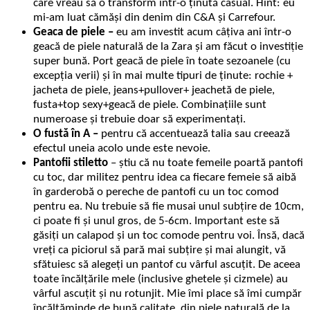
care vreau să o transform într-o ținută casual. Hint: eu
mi-am luat cămăși din denim din C&A și Carrefour.
Geaca de piele –
eu am investit acum câțiva ani într-o
geacă de piele naturală de la Zara și am făcut o investiție
super bună. Port geacă de piele în toate sezoanele (cu
excepția verii) și în mai multe tipuri de ținute: rochie +
jacheta de piele, jeans+pullover+ jeachetă de piele,
fusta+top sexy+geacă de piele. Combinațiile sunt
numeroase și trebuie doar să experimentați.
O fustă în A –
pentru că accentuează talia sau creează
efectul uneia acolo unde este nevoie.
Pantofii stiletto
– știu că nu toate femeile poartă pantofi
cu toc, dar militez pentru idea ca fiecare femeie să aibă
în garderobă o pereche de pantofi cu un toc comod
pentru ea. Nu trebuie să fie musai unul subțire de 10cm,
ci poate fi și unul gros, de 5-6cm. Important este să
găsiți un calapod și un toc comode pentru voi. Însă, dacă
vreți ca piciorul să pară mai subțire și mai alungit, vă
sfătuiesc să alegeți un pantof cu vârful ascuțit. De aceea
toate încălțările mele (inclusive ghetele și cizmele) au
vârful ascuțit și nu rotunjit. Mie îmi place să îmi cumpăr
încălțăminde de bună calitate, din piele naturală de la