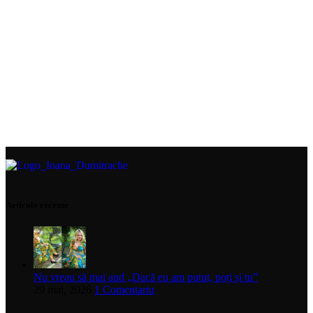
Articole recente
Nu vreau să mai aud „Dacă eu am putut, poți și tu”
29 mai, 2026
1 Comentariu