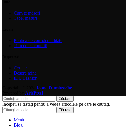
Utile
Cum te măsori
Tabel măsuri
Legale
Politica de confidentialitate
Termeni si conditii
Despre noi
Contact
Despre mine
IDU Fashion
Copyright © 2024
Ioana Dumitrache
Powered by
ArisPixel
Căutare
Începeți să tastați pentru a vedea articolele pe care le căutați.
Căutare
Meniu
Blog