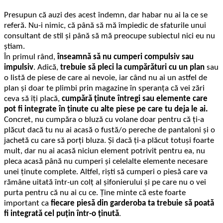
Presupun că auzi des acest îndemn, dar habar nu ai la ce se
referă. Nu-i nimic, că până să mă împiedic de sfaturile unui
consultant de stil și până să mă preocupe subiectul nici eu nu
știam.
În primul rând,
înseamnă să nu cumperi compulsiv sau
impulsiv
. Adică,
trebuie să pleci la cumpărături cu un plan
sau
o listă de piese de care ai nevoie, iar când nu ai un astfel de
plan și doar te plimbi prin magazine în speranța că vei zări
ceva să îți placă,
cumpără ținute întregi sau elemente care
pot fi integrate în ținute cu alte piese pe care tu deja le ai.
Concret, nu cumpăra o bluză cu volane doar pentru că ți-a
plăcut dacă tu nu ai acasă o fustă/o pereche de pantaloni și o
jachetă cu care să porți bluza. Și dacă ți-a plăcut totuși foarte
mult, dar nu ai acasă niciun element potrivit pentru ea, nu
pleca acasă până nu cumperi și celelalte elemente necesare
unei ținute complete. Altfel, riști să cumperi o piesă care va
rămâne uitată într-un colț al șifonierului și pe care nu o vei
purta pentru că nu ai cu ce. Ține minte că este foarte
important ca
fiecare piesă din garderoba ta trebuie să poată
fi integrată cel puțin într-o ținută
.