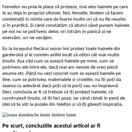
Femeilor nu prea le place să probeze, mai ales hainele pe care
le au deja în propriul șifonier. Noi, femeile, tindem să facem
combinații în minte care de foarte multe ori să nu fie reușite
și în practică. Și când constatăm că atunci când punem hainele
pe noi nu se potrivesc deloc ori intrăm în panică și ne
enervăm, ori ne necăjim.
Eu la începutul fiecărui sezon îmi probez toate hainele din
garderobă și le combin astfel încât să obțin cât mai multe
ținute. Așa văd cum se așează hainele pe mine, cum se
potrivesc ele între ele, dacă mai am nevoie de vreo piesă
anume etc. Până nu vezi concret cum se așează hainele pe
tine, cum se potrivesc materialele și croielile, nu îți poți da
seama cu adevărat dacă poți să le porți sau nu împreună.
Deci, concluzia ar fi că trebuie să îți probezi hainele, să
construiești ținute, să îți faci poze, iar când rămâi în pană de
idei să te uiți la pozele din telefon și să îți găsești inspirația.
Pe scurt, concluziile acestui articol ar fi