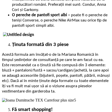
producători români. Preferații mei sunt: Condur, Anna
Cori și Garkony.
O pereche de pantofi sport albi –
poate fi o pereche de
teniși Converse, o pereche Nike AirMax sau orice tip de
pantofi sport simpli albi.
Ținuta formată din 3 piese
Acestă formula am învățat-o de la Mariana Romanică în
timpul ședințelor de consultanță pe care le-am facut cu ea.
Este recomandat ca o ținută să fie compusă din 3 elemente:
bluză + pantaloni/fustă + sacou/cardigan/jachetă, la care apoi
se adaugă accesoriile (bijuterii, poșete, pantofi, pălării, mănuși
etc). Dacă ai în minte ținute deja formate cu toate elementele
îți va fi mult mai ușor să ai o viziune asupra pieselor
vestimentare din garderoba ta.
Fă smart shopping!