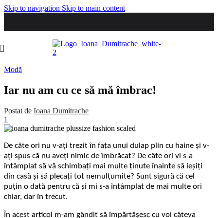
Skip to navigation
Skip to main content
Modă
Iar nu am cu ce să mă îmbrac!
Postat de
Ioana Dumitrache
1
De câte ori nu v-ați trezit în fața unui dulap plin cu haine și v-
ați spus că nu aveți nimic de îmbrăcat? De câte ori vi s-a
întâmplat să vă schimbați mai multe ținute înainte să ieșiți
din casă și să plecați tot nemulțumite? Sunt sigură că cel
puțin o dată pentru că și mi s-a întâmplat de mai multe ori
chiar, dar în trecut.
În acest articol m-am gândit să împărtășesc cu voi câteva