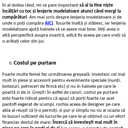
În al doilea rând, mi se pare important
să ai la tine niște
încălțări cu toc și lenjerie modelatoare atunci când mergi la
cumpărături
. Am mai scris despre lenjeria modelatoare și de
unde o poți cumpăra
AICI
. Tocurile înalță și slăbesc, iar lenjeria
modelatoare ajută hainele să se așeze mai bine. Veți avea o
altă perspectivă asupra voastră, adică fix aceea pe care vreți să
o arătați celor din jur.
Costul pe purtare
Foarte multe femei fac următoarea greșeală: investesc cel mai
mult în piese și accesorii pentru evenimente speciale (nunți,
botezuri, petreceri de firmă etc) și nu în hainele pe care le
poartă zi de zi. Greșit! În astfel de cazuri, costul pe purtare
este foarte ridicat pentru că apuci să porți foarte rar acei
pantofi exgerat de scumpi, rochia aceea de designer pe care
abia ai reușit să ți-o permiți, și pur și simplu nu nu ai ocazia să
te bucuri suficient de lucrurile pe care le-ai obținut cu un efort
financiar destul de mare.
Încercă să investești mai mult în