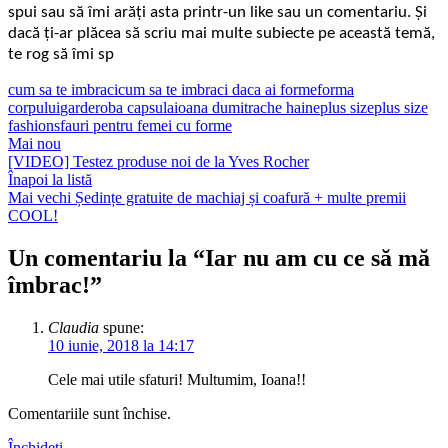
spui sau să îmi arăți asta printr-un like sau un comentariu. Și
dacă ți-ar plăcea să scriu mai multe subiecte pe această temă,
te rog să îmi sp
cum sa te imbraci
cum sa te imbraci daca ai forme
forma
corpului
garderoba capsula
ioana dumitrache haine
plus size
plus size
fashion
sfauri pentru femei cu forme
Mai nou
[VIDEO] Testez produse noi de la Yves Rocher
Înapoi la listă
Mai vechi
Ședințe gratuite de machiaj și coafură + multe premii
COOL!
Un comentariu la “
Iar nu am cu ce să mă
îmbrac!
”
Claudia
spune:
10 iunie, 2018 la 14:17
Cele mai utile sfaturi! Multumim, Ioana!!
Comentariile sunt închise.
Închideți