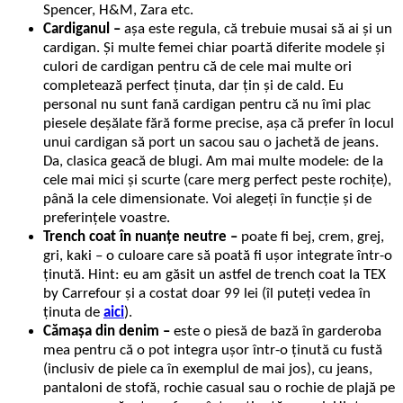
Spencer, H&M, Zara etc.
Cardiganul –
așa este regula, că trebuie musai să ai și un
cardigan. Și multe femei chiar poartă diferite modele și
culori de cardigan pentru că de cele mai multe ori
completează perfect ținuta, dar țin și de cald. Eu
personal nu sunt fană cardigan pentru că nu îmi plac
piesele deșălate fără forme precise, așa că prefer în locul
unui cardigan să port un sacou sau o jachetă de jeans.
Da, clasica geacă de blugi. Am mai multe modele: de la
cele mai mici și scurte (care merg perfect peste rochițe),
până la cele dimensionate. Voi alegeți în funcție și de
preferințele voastre.
Trench coat în nuanțe neutre –
poate fi bej, crem, grej,
gri, kaki – o culoare care să poată fi ușor integrate într-o
ținută. Hint: eu am găsit un astfel de trench coat la TEX
by Carrefour și a costat doar 99 lei (îl puteți vedea în
ținuta de
aici
).
Cămașa din denim –
este o piesă de bază în garderoba
mea pentru că o pot integra ușor într-o ținută cu fustă
(inclusiv de piele ca în exemplul de mai jos), cu jeans,
pantaloni de stofă, rochie casual sau o rochie de plajă pe