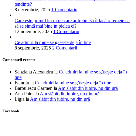
tendințe?
8 decembrie, 2025
1 Comentariu
Care este primul lucru pe care ar trebui să îl facă o femeie ca
să se simtă mai bine în pielea ei?
12 noiembrie, 2025
1 Comentariu
Ce admiri la mine se găsește deja în tine
8 septembrie, 2025
2 Comentarii
Comentarii recente
Sânziana Alexandru
la
Ce admiri la mine se găsește deja în
tine
Ivanoiu
la
Ce admiri la mine se găsește deja în tine
Barbulescu Carmen
la
Am slăbit din iubire, nu din ură
Ana Paius
la
Am slăbit din iubire, nu din ură
Ligia
la
Am slăbit din iubire, nu din ură
Facebook