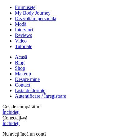
Frumusețe
My Body Journey
Dezvoltare personală
Modă
Interviuri
Reviews
Video
Tutoriale
Acasă
Blog
Shop
Makeup
Despre mine
Contact
Lista de dorințe
Autentificare / Înregistrare
Coș de cumpărături
Închideți
Conectați-vă
Închideți
Nu aveți încă un cont?