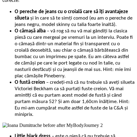
corecte:
O pereche de jeans cu o croială care să îți avantajeze
silueta
și în care să te simți comod (eu am o pereche de
jeans negru, model skinny cu talia foarte înaltă).
O cămașă alba
– vă rog să nu vă mai gândiți la clasica
piesă cu care mergeai pe vremuri la un interviu. Poate fi
o cămașă dintr-un material fin și transparent cu o
croială deosebită, sau chiar o cămașă bărbătească din
bumbac cu un imprimeu pe spate. Eu am câteva astfel
de cămăși pe care le port legate cu nod în talie, cu
nasturii desfăcuți și cu jeanșii de mai sus. Hint: mie îmi
plac cămășile Pineberry.
O fustă creion
– credeți-mă că nu trebuie să aveți silueta
Victoriei Beckham ca să purtați fuste creion. Vă mai
amintiți că eu purtam acest model de fustă și când
purtam măsura 52? Și am doar 1,60cm înălțime. Hint:
Eu mi-am cumpărat multe astfel de fuste de la C&A și
miniprix.
Little black dress
– este o piesă că nu trebuie să