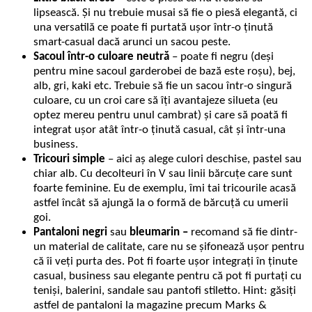
lipsească. Și nu trebuie musai să fie o piesă elegantă, ci
una versatilă ce poate fi purtată ușor într-o ținută
smart-casual dacă arunci un sacou peste.
Sacoul într-o culoare neutră
– poate fi negru (deși
pentru mine sacoul garderobei de bază este roșu), bej,
alb, gri, kaki etc. Trebuie să fie un sacou într-o singură
culoare, cu un croi care să îți avantajeze silueta (eu
optez mereu pentru unul cambrat) și care să poată fi
integrat ușor atât într-o ținută casual, cât și într-una
business.
Tricouri simple
– aici aș alege culori deschise, pastel sau
chiar alb. Cu decolteuri în V sau linii bărcuțe care sunt
foarte feminine. Eu de exemplu, îmi tai tricourile acasă
astfel încât să ajungă la o formă de bărcuță cu umerii
goi.
Pantaloni negri
sau
bleumarin –
recomand să fie dintr-
un material de calitate, care nu se șifonează ușor pentru
că îi veți purta des. Pot fi foarte ușor integrați în ținute
casual, business sau elegante pentru că pot fi purtați cu
teniși, balerini, sandale sau pantofi stiletto. Hint: găsiți
astfel de pantaloni la magazine precum Marks &