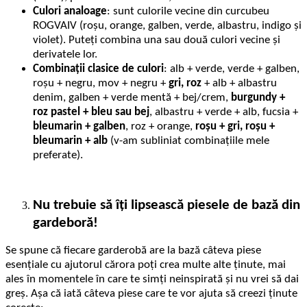
Culori analoage
: sunt culorile vecine din curcubeu
ROGVAIV (roșu, orange, galben, verde, albastru, indigo și
violet). Puteți combina una sau două culori vecine și
derivatele lor.
Combinații clasice de culori
: alb + verde, verde + galben,
roșu + negru, mov + negru +
gri, roz
+ alb + albastru
denim, galben + verde mentă + bej/crem,
burgundy +
roz pastel + bleu sau bej
, albastru + verde + alb, fucsia +
bleumarin + galben
, roz + orange,
roșu + gri, roșu +
bleumarin + alb
(v-am subliniat combinațiile mele
preferate).
Nu trebuie să îți lipsească piesele de bază din
gardeboră!
Se spune că fiecare garderobă are la bază câteva piese
esențiale cu ajutorul cărora poți crea multe alte ținute, mai
ales în momentele în care te simți neinspirată și nu vrei să dai
greș. Așa că iată câteva piese care te vor ajuta să creezi ținute