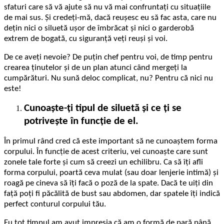
sfaturi care să vă ajute să nu vă mai confruntați cu situațiile
de mai sus. Și credeți-mă, dacă reușesc eu să fac asta, care nu
dețin nici o siluetă ușor de îmbrăcat și nici o garderobă
extrem de bogată, cu siguranță veți reuși și voi.
De ce aveți nevoie? De puțin chef pentru voi, de timp pentru
crearea ținutelor și de un plan atunci când mergeți la
cumpărături. Nu sună deloc complicat, nu? Pentru că nici nu
este!
Cunoaște-ți tipul de siluetă și ce ți se
potrivește în funcție de el.
În primul rând cred că este important să ne cunoaștem forma
corpului. În funcție de acest criteriu, vei cunoaște care sunt
zonele tale forte și cum să creezi un echilibru. Ca să îți afli
forma corpului, poartă ceva mulat (sau doar lenjerie intimă) și
roagă pe cineva să îți facă o poză de la spate. Dacă te uiți din
față poți fi păcălită de bust sau abdomen, dar spatele îți indică
perfect conturul corpului tău.
Eu tot timpul am avut impresia că am o formă de pară până