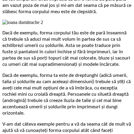
am vazut poza de mai jos și mi-am dat seama că pe măsură ce
slăbesc forma corpului meu este de clepsidră.
Dacă de exemplu, forma corpului tău este de pară înseamnă
că trebuie să aduci mai mult volum în partea de sus ca să
echilibrezi umerii cu șoldurile. Asta se poate traduce prin
fuste și pantaloni în culori închise și fără imprimeuri, iar în
partea de sus să porți topuri cât mai colorate, bluze și sacouri
cu umeri cât mai supradimensionați și modele încărcate.
Dacă de exemplu, forma ta este de dreptunghi (adică umerii,
talia și șoldurile au cam aceleași dimensiuni) trebuie să știți că
aveți cele mai mult opțiuni de a vă îmbrăca, cu excepția
rochiei mini cu croială dreaptă. Persoanele cu siluetă dreaptă
(androgină) trebuie să creeze iluzia de talie și cel mai bine
accentuează umerii și șoldurile prin imprimeuri și dungi
orizontale.
V-am dat câteva exemple pentru a vă da seama cât de mult vă
ajută să vă cunoașteți forma corpului atât când faceți