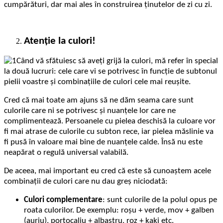
cumpărături, dar mai ales în construirea ținutelor de zi cu zi.
Atenție la culori!
Când vă sfătuiesc să aveți grijă la culori, mă refer în special
la două lucruri: cele care vi se potrivesc în funcție de subtonul
pielii voastre și combinațiile de culori cele mai reușite.
Cred că mai toate am ajuns să ne dăm seama care sunt
culorile care ni se potrivesc și nuanțele lor care ne
complimentează. Persoanele cu pielea deschisă la culoare vor
fi mai atrase de culorile cu subton rece, iar pielea măslinie va
fi pusă în valoare mai bine de nuanțele calde. Însă nu este
neapărat o regulă universal valabilă.
De aceea, mai important eu cred că este să cunoaștem acele
combinații de culori care nu dau greș niciodată:
Culori complementare
: sunt culorile de la polul opus pe
roata culorilor. De exemplu: roșu + verde, mov + galben
(auriu), portocaliu + albastru, roz + kaki etc.