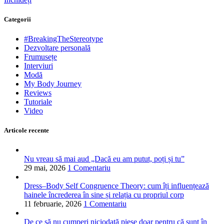
Categorii
#BreakingTheStereotype
Dezvoltare personală
Frumusețe
Interviuri
Modă
My Body Journey
Reviews
Tutoriale
Video
Articole recente
Nu vreau să mai aud „Dacă eu am putut, poți și tu”
29 mai, 2026
1 Comentariu
Dress–Body Self Congruence Theory: cum îți influențează
hainele încrederea în sine și relația cu propriul corp
11 februarie, 2026
1 Comentariu
De ce să nu cumperi niciodată piese doar pentru că sunt în