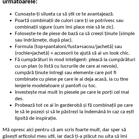
următoarele:
Cunoaște-ți silueta ca să știi ce te avantajează.
Poartă combinații de culori care ți se potrivesc sau
combinații sigure (cum îmi place mie să le zic).
Folosește-te de piese de bază ca să creezi ținute (simple
sau îndrăznețe, după plac).
Formula (top+pantaloni/fusta+sacou/jachetă) sau
(rochie+jachetă) + accesorii te ajută să ai un look chic.
Fă cumpărături în mod inteligent: pleacă la cumpărături
cu un plan (o listă cu lucrurile de care ai nevoie),
cumpără ținute întregi sau elemente care pot fi
combinate cu piese pe care le ai deja acasă, ia cu tine
lenjerie modelatoare și pantofi cu toc.
Investește mai mult în piesele pe care le porți cel mai
des.
Probează tot ce ai în garderobă și fă combinații pe care
le să le pozezi și să le păstrezi la îndemână în caz ca ești
lipsită de inspirație.
Mă opresc aici pentru că am scris foarte mult, dar sper să
găsești articolul meu util, iar dacă ți-a plăcut nu uita să îmi