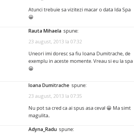
Atunci trebuie sa vizitezi macar o data Ida Spa
😀
Rauta Mihaela
spune:
23 august, 2013 la 07:32
Uneori imi doresc sa fiu Ioana Dumitrache, de
exemplu in aceste momente. Vreau si eu la spa
😀
Ioana Dumitrache
spune:
23 august, 2013 la 07:35
Nu pot sa cred ca ai spus asa ceva! 😀 Ma simt
magulita..
Adyna_Radu
spune: