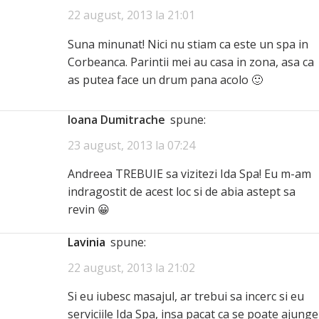
22 august, 2013 la 21:01
Suna minunat! Nici nu stiam ca este un spa in
Corbeanca. Parintii mei au casa in zona, asa ca
as putea face un drum pana acolo 🙂
Ioana Dumitrache
spune:
23 august, 2013 la 07:24
Andreea TREBUIE sa vizitezi Ida Spa! Eu m-am
indragostit de acest loc si de abia astept sa
revin 😀
lavinia
spune:
22 august, 2013 la 21:02
Si eu iubesc masajul, ar trebui sa incerc si eu
serviciile Ida Spa, insa pacat ca se poate ajunge