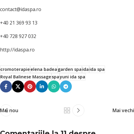
contact@idaspa.ro
+40 21 369 93 13
+40 728 927 032
http://idaspa.ro
cromoterapie
elena badea
garden spa
ida
ida spa
Royal Balinese Massage
spa
yuni ida spa
Mai nou
Mai vechi
Comentariile la 11 despre