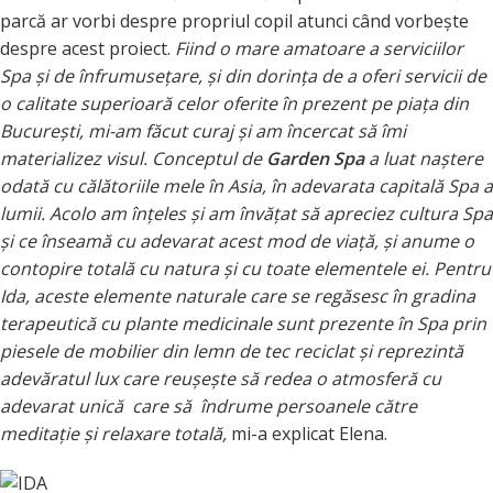
parcă ar vorbi despre propriul copil atunci când vorbeşte
despre acest proiect.
Fiind o mare amatoare a serviciilor
Spa şi de înfrumuseţare, şi din dorinţa de a oferi servicii de
o calitate superioară celor oferite în prezent pe piaţa din
Bucureşti, mi-am făcut curaj şi am încercat să îmi
materializez visul. Conceptul de
Garden Spa
a luat naştere
odată cu călătoriile mele în Asia, în adevarata capitală Spa a
lumii. Acolo am înţeles şi am învăţat să apreciez cultura Spa
şi ce înseamă cu adevarat acest mod de viaţă, şi anume o
contopire totală cu natura şi cu toate elementele ei. Pentru
Ida, aceste elemente naturale care se regăsesc în gradina
terapeutică cu plante medicinale sunt prezente în Spa prin
piesele de mobilier din lemn de tec reciclat şi reprezintă
adevăratul lux care reuşeşte să redea o atmosferă cu
adevarat unică care să îndrume persoanele către
meditaţie şi relaxare totală,
mi-a explicat Elena.