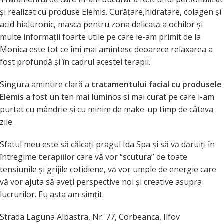
şi realizat cu produse Elemis. Curăţare,hidratare, colagen şi
acid hialuronic, mască pentru zona delicată a ochilor şi
multe informaţii foarte utile pe care le-am primit de la
Monica este tot ce îmi mai amintesc deoarece relaxarea a
fost profundă şi în cadrul acestei terapii.
Singura amintire clară a
tratamentului facial cu produsele
Elemis
a fost un ten mai luminos si mai curat pe care l-am
purtat cu mândrie şi cu minim de make-up timp de câteva
zile.
Sfatul meu este să călcaţi pragul Ida Spa şi să vă dăruiţi în
întregime
terapiilor
care vă vor “scutura” de toate
tensiunile şi grijile cotidiene, vă vor umple de energie care
vă vor ajuta să aveţi perspective noi şi creative asupra
lucrurilor. Eu asta am simţit.
Strada Laguna Albastra, Nr. 77, Corbeanca, Ilfov