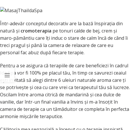
Într-adevăr conceptul decorativ are la bază înspiraţia din
natură şi
cromoterapia
pe tonuri calde de bej, crem şi
maro-pământiu care îţi induc o stare de calm încă de când îi
treci pragul şi până la camera de relaxare de care eu
personal fac abuz după fiecare terapie.
Pentru a se asigura că terapiile de care beneficiezi în cadrul
Ida Spa vor fi 100% pe placul tău, în timp ce savurezi ceaiul
eşti invitată să alegi dintre 6 uleiuri naturale aroma care ţi
se potriveşte şi cea cu care vrei ca terapeutul tău să lucreze.
Oscilam între aroma citrică de mandarină şi cea dulce de
vanilie, dar într-un final vanilia a învins şi m-a însoţit în
camera de terapie ca un tămăduitor ce completa în perfecta
armonie mişcările teraputice.
Călătoria mea senzorială a început cu o terapie inspirată