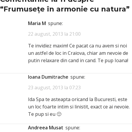
“
Frumuseţe în armonie cu natura
”
Maria M
spune:
22 august, 2013 la 21:00
Te invidiez maxim! Ce pacat ca nu avem si noi
un astfel de loc in Craiova, chiar am nevoie de
putin relaxare din cand in cand. Te pup Ioana!
Ioana Dumitrache
spune:
23 august, 2013 la 07:23
Ida Spa te asteapta oricand la Bucuresti, este
un loc foarte intim si linistit, exact ce ai nevoie.
Te pup si eu 🙂
Andreea Musat
spune: