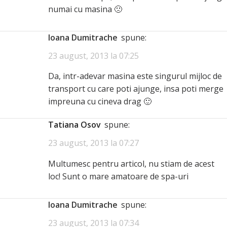
numai cu masina 🙁
Ioana Dumitrache
spune:
23 august, 2013 la 07:25
Da, intr-adevar masina este singurul mijloc de
transport cu care poti ajunge, insa poti merge
impreuna cu cineva drag 🙂
Tatiana Osov
spune:
23 august, 2013 la 07:27
Multumesc pentru articol, nu stiam de acest
loc! Sunt o mare amatoare de spa-uri
Ioana Dumitrache
spune:
23 august, 2013 la 07:34