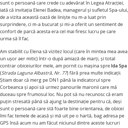
sunt o persoană care crede cu adevărat în Legea Atracţiei,
iată că invitaţia Elenei Badea, managerul şi sufletul Spa-ului,
de a vizita această oază de linişte nu m-a luat prin
surprindere, ci m-a bucurat şi mi-a oferit un sentiment de
confort de parcă acesta era cel mai firesc lucru pe care
urma să îl fac.
Am stabilit cu Elena să vizitez locul (care în mintea mea avea
un uşor aer mitic) într-o după amiază de marţi, şi total
contrar obiceiurilor mele, am pornit cu maşina spre
Ida Spa
(
Strada Laguna Albastră, Nr. 77
) fără prea multe indicaţii.
Ştiam doar că merg pe DN1 până la indicatorul spre
Corbeanca şi apoi să urmez panourile maronii care mă
duceau spre frumosul loc. Nu pot să nu recunosc că eram
puţin stresată până să ajung la destinaţie pentru că, deşi
sunt o persoană care stă foarte bine orientarea, de obicei
îmi fac temele de acasă şi mă uit pe o hartă, bag adresa pe
GPS însă acum nu am făcut niciunul dintre aceste lucruri