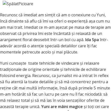
Recunosc că imediat am simţit că am o conexiune cu Yuni,
încă dinainte să aflu că îmi va oferi o experienţă aşa cum nu
am mai trait. Imediat ce m-am aşezat pe masa de terapie am
observat că privirea îmi este încântată şi relaxată de un
aranjament floral deosebit într-un bol cu apă.
Ida Spa
într-
adevăr acordă o atenţie specială detaliilor care îţi fac
momentele petrecute acolo şi mai plăcute.
Yuni cunoaşte toate tehnicile de vindecare şi relaxare
tradiţionale de origine orientale şi tehnicile de echilibrare
folosind energia. Recunosc, ca jurnalist mi-a intrat în reflex
să fiu atentă la toate detaliile şi să mă concentrez pentru a
reţine cât mai multă informaţie, însă după primele 5 minute
m-am hotărât să fac un lucru pe care nu îl fac niciodată: să
mă relaxez total şi să mă las în voia senzaţiilor oferite de
această terapie unică.
Yuni are mâini magice
şi toţi cei care