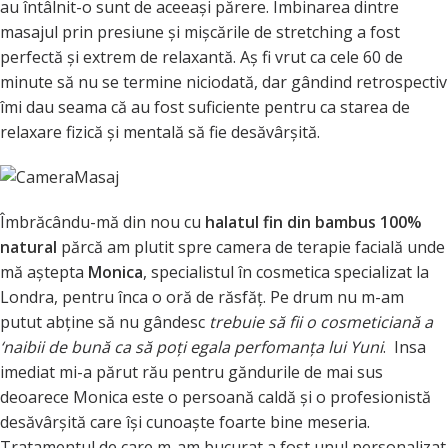
au întâlnit-o sunt de aceeaşi părere. Îmbinarea dintre
masajul prin presiune şi mişcările de stretching a fost
perfectă şi extrem de relaxantă. Aş fi vrut ca cele 60 de
minute să nu se termine niciodată, dar gândind retrospectiv
îmi dau seama că au fost suficiente pentru ca starea de
relaxare fizică şi mentală să fie desăvârşită.
Îmbrăcându-mă din nou cu
halatul fin din bambus 100%
natural
părcă am plutit spre camera de terapie facială unde
mă aştepta
Monica
, specialistul în cosmetica specializat la
Londra, pentru înca o oră de răsfăţ. Pe drum nu m-am
putut abţine să nu gândesc
trebuie să fii o cosmeticiană a
‘naibii de bună ca să poţi egala perfomanţa lui Yuni
. Insa
imediat mi-a părut rău pentru găndurile de mai sus
deoarece Monica este o persoană caldă şi o profesionistă
desăvârşită care îşi cunoaşte foarte bine meseria.
Tratamentul de care m-am bucurat a fost unul personalizat