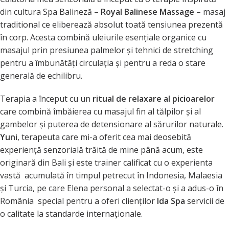
din cultura Spa Balineză –
Royal Balinese Massage
– masaj
traditional ce eliberează absolut toată tensiunea prezentă
în corp. Acesta combină uleiurile esenţiale organice cu
masajul prin presiunea palmelor şi tehnici de stretching
pentru a îmbunătăţi circulaţia şi pentru a reda o stare
generală de echilibru.
Terapia a început cu un
ritual de
relaxare al picioarelor
care combină îmbăierea cu masajul fin al tălpilor şi al
gambelor şi puterea de detensionare al sărurilor naturale.
Yuni
, terapeuta care mi-a oferit cea mai deosebită
experienţă senzorială trăită de mine până acum, este
originară din Bali şi este trainer calificat cu o experienta
vastă acumulată în timpul petrecut în Indonesia, Malaesia
şi Turcia, pe care Elena personal a selectat-o şi a adus-o în
România special pentru a oferi clienţilor
Ida Spa
servicii de
o calitate la standarde internaţionale.