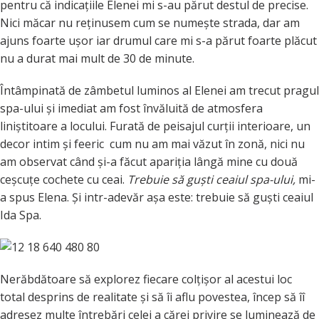
pentru că indicaţiile Elenei mi s-au părut destul de precise.
Nici măcar nu reţinusem cum se numeşte strada, dar am
ajuns foarte uşor iar drumul care mi s-a părut foarte plăcut
nu a durat mai mult de 30 de minute.
Întâmpinată de zâmbetul luminos al Elenei am trecut pragul
spa-ului şi imediat am fost învăluită de atmosfera
liniştitoare a locului. Furată de peisajul curţii interioare, un
decor intim şi feeric cum nu am mai văzut în zonă, nici nu
am observat când şi-a făcut apariţia lângă mine cu două
ceşcuţe cochete cu ceai.
Trebuie să guşti ceaiul spa-ului,
mi-
a spus Elena. Şi intr-adevăr aşa este: trebuie să guşti ceaiul
Ida Spa.
Nerăbdătoare să explorez fiecare colţişor al acestui loc
total desprins de realitate şi să îi aflu povestea, încep să îî
adresez multe întrebări celei a cărei privire se luminează de