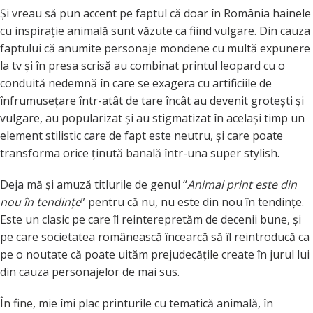
Și vreau să pun accent pe faptul că doar în România hainele
cu inspirație animală sunt văzute ca fiind vulgare. Din cauza
faptului că anumite personaje mondene cu multă expunere
la tv și în presa scrisă au combinat printul leopard cu o
conduită nedemnă în care se exagera cu artificiile de
înfrumusețare într-atât de tare încât au devenit grotești și
vulgare, au popularizat și au stigmatizat în același timp un
element stilistic care de fapt este neutru, și care poate
transforma orice ținută banală într-una super stylish.
Deja mă și amuză titlurile de genul “
Animal print este din
nou în tendințe
” pentru că nu, nu este din nou în tendințe.
Este un clasic pe care îl reinterepretăm de decenii bune, și
pe care societatea românească încearcă să îl reintroducă ca
pe o noutate că poate uităm prejudecățile create în jurul lui
din cauza personajelor de mai sus.
În fine, mie îmi plac printurile cu tematică animală, în