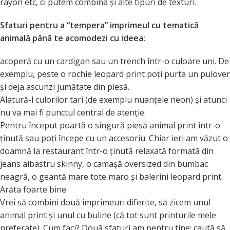
rayon etc, ci putem combina și alte tipuri de texturi.
Sfaturi pentru a “tempera” imprimeul cu tematică
animală până te acomodezi cu ideea:
acoperă cu un cardigan sau un trench într-o culoare uni. De
exemplu, peste o rochie leopard print poți purta un pulover
și deja ascunzi jumătate din piesă.
Alatură-l culorilor tari (de exemplu nuanțele neon) și atunci
nu va mai fi punctul central de atenție.
Pentru început poartă o singură piesă animal print într-o
ținută sau poți începe cu un accesoriu. Chiar ieri am văzut o
doamnă la restaurant într-o ținută relaxată formată din
jeans albastru skinny, o camașă oversized din bumbac
neagră, o geantă mare tote maro și balerini leopard print.
Arăta foarte bine.
Vrei să combini două imprimeuri diferite, să zicem unul
animal print și unul cu buline (că tot sunt printurile mele
preferate). Cum faci? Două sfaturi am pentru tine: caută să