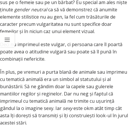
sus pe o femeie sau pe un bărbat? Eu special am ales niște
ținute
gender neutral
ca să vă demonstrez că anumite
elemente stilistice nu au gen, la fel cum trăsăturile de
caracter precum vulgaritatea nu sunt specifice doar
femeilor și în niciun caz unui element vizual.
Deci nu imprimeul este vulgar, ci persoana care îl poartă
poate avea o atitudine vulgară sau poate să îl pună în
combinații nefericite.
În plus, pe vremuri a purta blană de animale sau imprimeu
cu tematică animală era un simbol al statutului și al
bunăstării. Să ne gândim doar la capele sau gulerele
mantiilor regilor și reginelor. Dar nu neg și faptul că
imprimeul cu tematică animală ne trimite cu ușurință
gândul la o imagine sexy. Iar
sexy
este okm atât timp cât
asta îți dorești să transmiți și îți construiești look-ul în jurul
acestei stări.