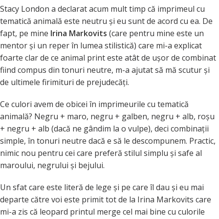
Stacy London a declarat acum mult timp că imprimeul cu
tematică animală este neutru și eu sunt de acord cu ea. De
fapt, pe mine
Irina Markovits
(care pentru mine este un
mentor și un reper în lumea stilistică) care mi-a explicat
foarte clar de ce animal print este atât de ușor de combinat
fiind compus din tonuri neutre, m-a ajutat să mă scutur și
de ultimele firimituri de prejudecăți.
Ce culori avem de obicei în imprimeurile cu tematică
animală? Negru + maro, negru + galben, negru + alb, roșu
+ negru + alb (dacă ne gândim la o vulpe), deci combinații
simple, în tonuri neutre dacă e să le descompunem. Practic,
nimic nou pentru cei care preferă stilul simplu și safe al
maroului, negrului și bejului.
Un sfat care este literă de lege și pe care îl dau și eu mai
departe către voi este primit tot de la Irina Markovits care
mi-a zis că leopard printul merge cel mai bine cu culorile