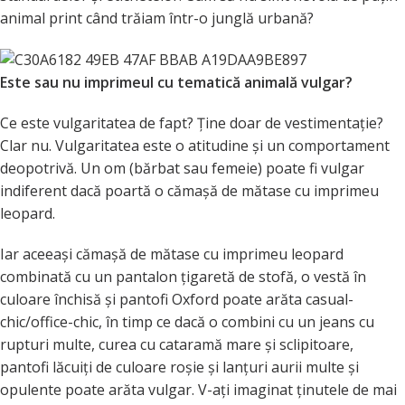
animal print când trăiam într-o junglă urbană?
Este sau nu imprimeul cu tematică animală vulgar?
Ce este vulgaritatea de fapt? Ține doar de vestimentație?
Clar nu. Vulgaritatea este o atitudine și un comportament
deopotrivă. Un om (bărbat sau femeie) poate fi vulgar
indiferent dacă poartă o cămașă de mătase cu imprimeu
leopard.
Iar aceeași cămașă de mătase cu imprimeu leopard
combinată cu un pantalon țigaretă de stofă, o vestă în
culoare închisă și pantofi Oxford poate arăta casual-
chic/office-chic, în timp ce dacă o combini cu un jeans cu
rupturi multe, curea cu cataramă mare și sclipitoare,
pantofi lăcuiți de culoare roșie și lanțuri aurii multe și
opulente poate arăta vulgar. V-ați imaginat ținutele de mai