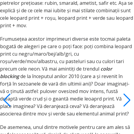
pietrelor prețioase: rubin, smarald, ametist, safir etc. Așa se
explică și de ce cele mai iubite și mai stilate combinații sunt
cele leopard print + roșu, leopard print + verde sau leopard
print + mov.
Frumusețea acestor imprimeuri diverse este tocmai paleta
bogată de alegeri pe care o poți face: poți combina leopard
print cu negru/maro/bej/alb/gri, cu
roșu/verde/mov/albastru, cu pasteluri sau cu culori tari
precum cele neon. Vă mai amintiți de trendul
color
blocking
de la începutul anilor 2010 (care a și revenit în
forță în sezoanele de vară din ultimii ani)? Doar imaginați-
vă o ținută astfel: pulover ovesized mov intens, fustă
dreaptă verde crud și o geantă medie leoaprd print. Vă
place imaginea? Vă deranjează ceva? Vă deranjează
asocierea dintre mov și verde sau elementul animal print?
De asemenea, unul dintre motivele pentru care am ales să