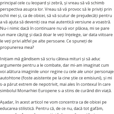
principal cele cu leopard și zebră, și vreau să vă schimb
perspectiva asupra lor. Vreau să vă provoc să le priviți prin
ochii mei și, ca de obicei, să vă scutur de prejudecăți pentru
a vă ajuta să deveniți cea mai autentică versiune a voastră.
Nu-i nimic dacă în continuare nu vă vor plăcea, mi se pare
un mare câștig și dacă doar le veți înțelege, iar data viitoare
le veți privi altfel pe alte persoane. Ce spuneți de
propunerea mea?
Inițiam mă gândisem să scriu câteva mituri și să aduc
argumente pentru a le combate, dar mi-am imaginat cum
voi alătura imaginile unor regine cu cele ale unor personaje
autohtone (foste asistente pe la cine știe ce emisiuni), și mi
s-a părut extrem de nepotrivit, mai ales în contexul în care
simbolul Monarhiei Europene s-a stins de curând din viață.
Așadar, în acest articol ne vom concentra ca de obicei pe
educarea stilistică. Pentru că, de ce nu, dacă tot gafăm,