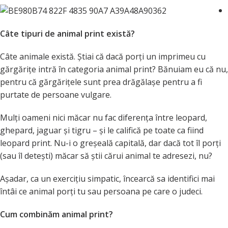
Câte tipuri de animal print există?
Câte animale există. Știai că dacă porți un imprimeu cu
gărgărițe intră în categoria animal print? Bănuiam eu că nu,
pentru că gărgărițele sunt prea drăgălașe pentru a fi
purtate de persoane vulgare.
Mulți oameni nici măcar nu fac diferența între leopard,
ghepard, jaguar și tigru – și le califică pe toate ca fiind
leopard print. Nu-i o greșeală capitală, dar dacă tot îl porți
(sau îl detești) măcar să știi cărui animal te adresezi, nu?
Așadar, ca un exercițiu simpatic, încearcă sa identifici mai
întâi ce animal porți tu sau persoana pe care o judeci.
Cum combinăm animal print?