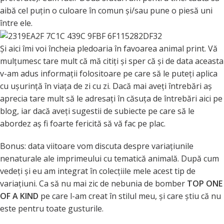
aibă cel puțin o culoare în comun și/sau pune o piesă uni
între ele.
Și aici îmi voi încheia pledoaria în favoarea animal print. Vă
mulțumesc tare mult că mă citiți și sper că și de data aceasta
v-am adus informații folositoare pe care să le puteți aplica
cu ușurință în viața de zi cu zi. Dacă mai aveți întrebări aș
aprecia tare mult să le adresați în căsuța de întrebări aici pe
blog, iar dacă aveți sugestii de subiecte pe care să le
abordez aș fi foarte fericită să vă fac pe plac.
Bonus: data viitoare vom discuta despre variațiunile
nenaturale ale imprimeului cu tematică animală. După cum
vedeți și eu am integrat în colecțiile mele acest tip de
variațiuni. Ca să nu mai zic de nebunia de bomber
TOP ONE
OF A KIND
pe care l-am creat în stilul meu, și care știu că nu
este pentru toate gusturile.