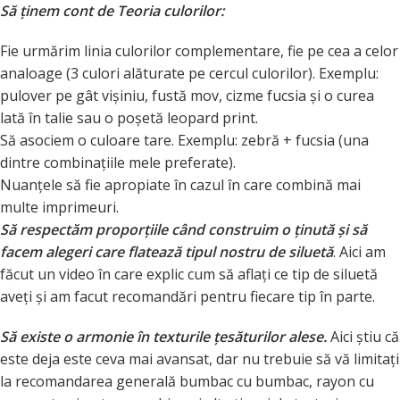
Să ținem cont de Teoria culorilor:
Fie urmărim linia culorilor complementare, fie pe cea a celor
analoage (3 culori alăturate pe cercul culorilor). Exemplu:
pulover pe gât vișiniu, fustă mov, cizme fucsia și o curea
lată în talie sau o poșetă leopard print.
Să asociem o culoare tare. Exemplu: zebră + fucsia (una
dintre combinațiile mele preferate).
Nuanțele să fie apropiate în cazul în care combină mai
multe imprimeuri.
Să respectăm proporțiile când construim o ținută și să
facem alegeri care flatează tipul nostru de siluetă
. Aici am
făcut un video în care explic cum să aflați ce tip de siluetă
aveți și am facut recomandări pentru fiecare tip în parte.
Să existe o armonie în texturile țesăturilor alese.
Aici știu că
este deja este ceva mai avansat, dar nu trebuie să vă limitați
la recomandarea generală bumbac cu bumbac, rayon cu