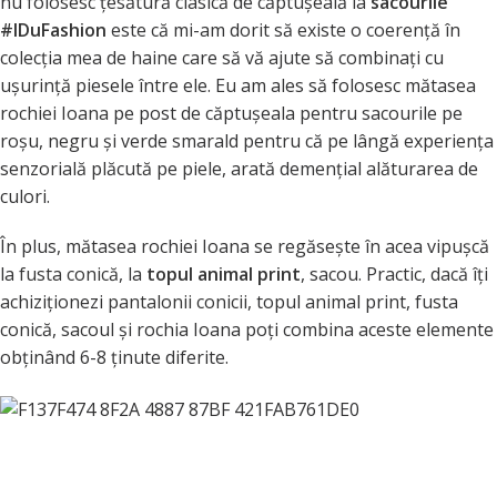
nu folosesc țesătură clasică de căptușeală la
sacourile
#IDuFashion
este că mi-am dorit să existe o coerență în
colecția mea de haine care să vă ajute să combinați cu
ușurință piesele între ele. Eu am ales să folosesc mătasea
rochiei Ioana
pe post de căptușeala pentru sacourile pe
roșu, negru și verde smarald pentru că pe lângă experiența
senzorială plăcută pe piele, arată demențial alăturarea de
culori.
În plus, mătasea rochiei Ioana se regăsește în acea vipușcă
la
fusta conică
, la
topul animal print
, sacou. Practic, dacă îți
achiziționezi
pantalonii conicii,
topul animal print, fusta
conică, sacoul și rochia Ioana poți combina aceste elemente
obținând 6-8 ținute diferite.