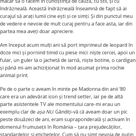
macar să o facem în cunoștință de cauză, cu stil, și cu
îndrăzneală. Această îndrăzneală înseamnă de fapt să ai
curajul să arați lumii cine ești și ce simți. Și din punctul meu
de vedere e nevoie de mult curaj pentru a face asta, iar din
partea mea aveți doar apreciere.
Am început acum mulți ani să port imprimeul de leopard în
doze mici și pornind timid cu piese mici: niște cercei, apoi un
fular, un guler la o jachetă de iarnă, niște botine, o cardigan
și până mi-am achiziționat în mod asumat prima rochie
animal print.
Pe de o parte o aveam în minte pe Madonna din anii ‘80
care era un adevărat icon și trend setter, iar pe de altă
parte asistentele TV ale momentului care-mi erau un
exemplu clar de
așa NU
. Gândiți-vă că aveam doar un pic
peste douăzeci de ani, eram supraponderală și activam în
domeniul frumuseții în România – țara prejudecăților,
standardelor și etichetelor. Cum să nu simt nevoia de puțin