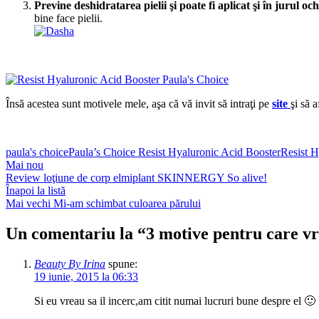
Previne deshidratarea pielii şi poate fi aplicat şi în jurul och
bine face pielii.
Însă acestea sunt motivele mele, aşa că vă invit să intraţi pe
site
şi să 
paula's choice
Paula’s Choice Resist Hyaluronic Acid Booster
Resist H
Mai nou
Review loţiune de corp elmiplant SKINNERGY So alive!
Înapoi la listă
Mai vechi
Mi-am schimbat culoarea părului
Un comentariu la “
3 motive pentru care v
Beauty By Irina
spune:
19 iunie, 2015 la 06:33
Si eu vreau sa il incerc,am citit numai lucruri bune despre el 🙂