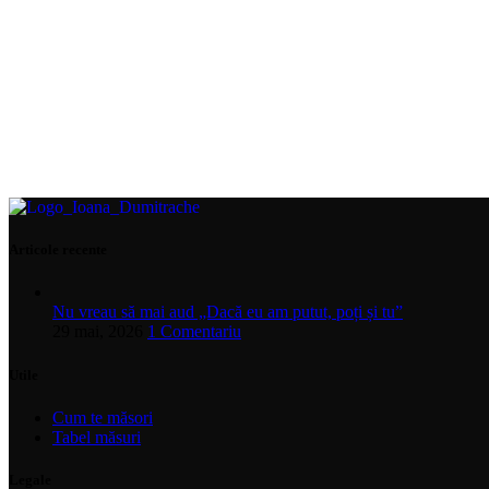
Articole recente
Nu vreau să mai aud „Dacă eu am putut, poți și tu”
29 mai, 2026
1 Comentariu
Utile
Cum te măsori
Tabel măsuri
Legale