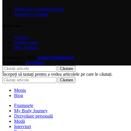
Politica de confidentialitate
Termeni si conditii
Despre noi
Contact
Despre mine
IDU Fashion
Copyright © 2024
Ioana Dumitrache
Powered by
ArisPixel
Căutare
Începeți să tastați pentru a vedea articolele pe care le căutați.
Căutare
Meniu
Blog
Frumusețe
My Body Journey
Dezvoltare personală
Modă
Interviuri