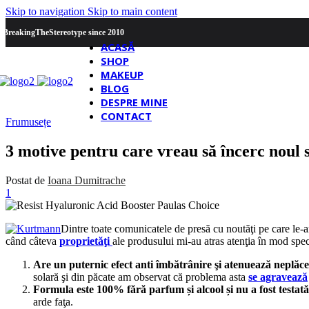
Skip to navigation
Skip to main content
#BreakingTheStereotype since 2010
ACASĂ
SHOP
MAKEUP
BLOG
DESPRE MINE
CONTACT
Frumusețe
3 motive pentru care vreau să încerc noul
Postat de
Ioana Dumitrache
1
Dintre toate comunicatele de presă cu noutăţi pe care le-a
când câteva
proprietăţi
ale produsului mi-au atras atenţia în mod speci
Are un puternic efect anti îmbătrânire şi atenuează neplăcer
solară şi din păcate am observat că problema asta
se agravează
Formula este 100% fără parfum și alcool și nu a fost testat
arde faţa.