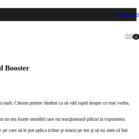
NEWSLETTE
0
arti
d Booster
ai mult. Citeam printre rânduri ca să văd rapid despre ce este vorba,
m un ten foarte sensibil care nu reacţionează plăcut la expunerea
e care să le pot aplica (chiar şi seara) pe ten şi să nu simt că îmi