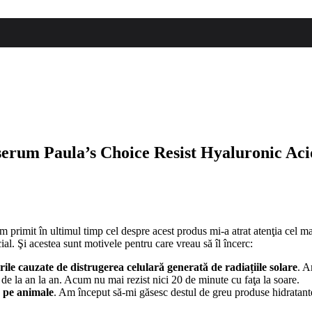
 serum Paula’s Choice Resist Hyaluronic Aci
m primit în ultimul timp cel despre acest produs mi-a atrat atenţia cel m
al. Şi acestea sunt motivele pentru care vreau să îl încerc:
ile cauzate de distrugerea celulară generată de radiațiile solare
. A
de la an la an. Acum nu mai rezist nici 20 de minute cu faţa la soare.
ă pe animale
. Am început să-mi găsesc destul de greu produse hidratante p