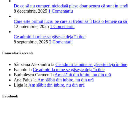
De ce să nu cumperi niciodată piese doar pentru că sunt în tend
8 decembrie, 2025
1 Comentariu
Care este primul lucru pe care ar trebui să îl facă o femeie ca să
12 noiembrie, 2025
1 Comentariu
Ce admiri la mine se găsește deja în tine
8 septembrie, 2025
2 Comentarii
Comentarii recente
Sânziana Alexandru
la
Ce admiri la mine se găsește deja în tine
Ivanoiu
la
Ce admiri la mine se găsește deja în tine
Barbulescu Carmen
la
Am slăbit din iubire, nu din ură
Ana Paius
la
Am slăbit din iubire, nu din ură
Ligia
la
Am slăbit din iubire, nu din ură
Facebook