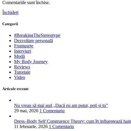
Comentariile sunt închise.
Închideți
Categorii
#BreakingTheStereotype
Dezvoltare personală
Frumusețe
Interviuri
Modă
My Body Journey
Reviews
Tutoriale
Video
Articole recente
Nu vreau să mai aud „Dacă eu am putut, poți și tu”
29 mai, 2026
1 Comentariu
Dress–Body Self Congruence Theory: cum îți influențează hainele
11 februarie, 2026
1 Comentariu