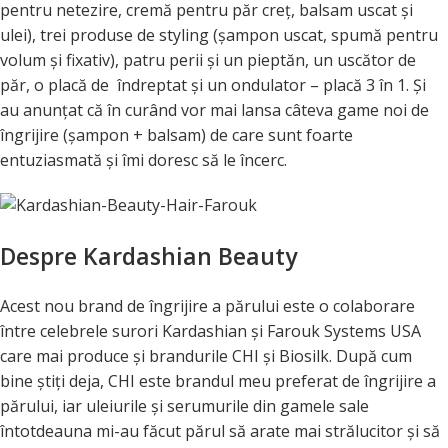
pentru netezire, cremă pentru păr creţ, balsam uscat şi
ulei), trei produse de styling (şampon uscat, spumă pentru
volum şi fixativ), patru perii şi un pieptăn, un uscător de
păr, o placă de îndreptat şi un ondulator – placă 3 în 1. Şi
au anunţat că în curând vor mai lansa câteva game noi de
îngrijire (şampon + balsam) de care sunt foarte
entuziasmată şi îmi doresc să le încerc.
Despre Kardashian Beauty
Acest nou brand de îngrijire a părului este o colaborare
între celebrele surori Kardashian şi Farouk Systems USA
care mai produce şi brandurile CHI şi Biosilk. După cum
bine ştiţi deja, CHI este brandul meu preferat de îngrijire a
părului, iar uleiurile şi serumurile din gamele sale
întotdeauna mi-au făcut părul să arate mai strălucitor şi să