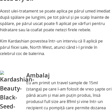
Acest ulei-tratament se poate aplica pe părul umed imediat
după spălare pe lungimi, pe tot părul şi pe scalp înainte de
spălare, pe părul uscat poate fi aplicat pe vârfuri pentru
hidratare sau la coafat poate netezi firele rebele.
Kim Kardashian povestea într-un interviu că îl aplică pe
părul fiicei sale, North West, atunci când i-l prinde în
celebrul coc de balerina.
Ambalaj
Eu am primit un travel sample de 15ml
(stanga) pe care l-am folosit de vreo şapte ori
până acum şi mai am puţin produs, însă
produsul full size are 89ml şi vine într-un
recipient cu pompiţă care permite dozarea