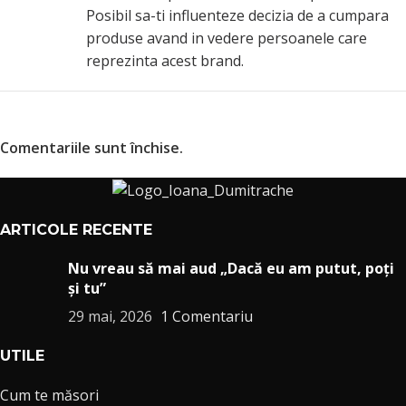
Posibil sa-ti influenteze decizia de a cumpara
produse avand in vedere persoanele care
reprezinta acest brand.
Comentariile sunt închise.
ARTICOLE RECENTE
Nu vreau să mai aud „Dacă eu am putut, poți
și tu”
29 mai, 2026
1 Comentariu
UTILE
Cum te măsori