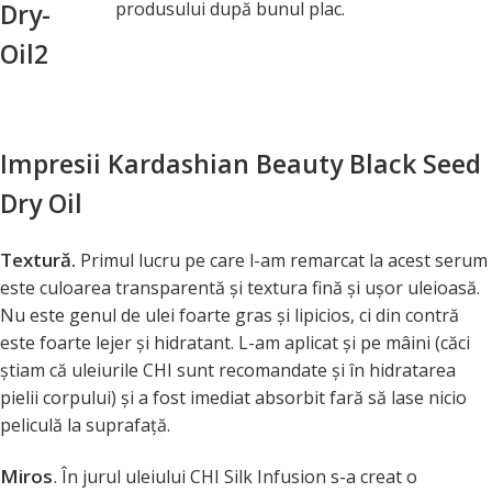
produsului după bunul plac.
Impresii Kardashian Beauty Black Seed
Dry Oil
Textură.
Primul lucru pe care l-am remarcat la acest serum
este culoarea transparentă şi textura fină şi uşor uleioasă.
Nu este genul de ulei foarte gras şi lipicios, ci din contră
este foarte lejer şi hidratant. L-am aplicat şi pe mâini (căci
ştiam că uleiurile CHI sunt recomandate şi în hidratarea
pielii corpului) şi a fost imediat absorbit fară să lase nicio
peliculă la suprafaţă.
Miros
.
În jurul uleiului CHI Silk Infusion s-a creat o