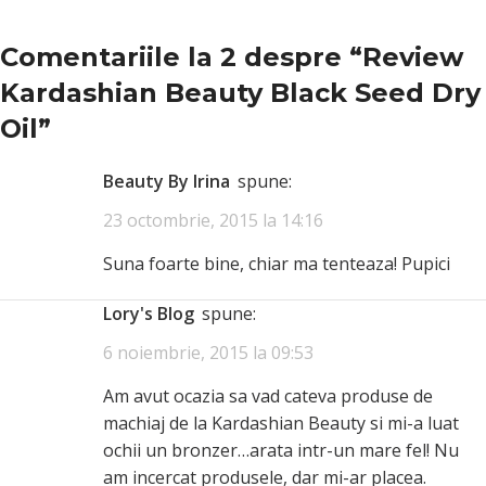
Comentariile la 2 despre “
Review
Kardashian Beauty Black Seed Dry
Oil
”
Beauty By Irina
spune:
23 octombrie, 2015 la 14:16
Suna foarte bine, chiar ma tenteaza! Pupici
Lory's Blog
spune:
6 noiembrie, 2015 la 09:53
Am avut ocazia sa vad cateva produse de
machiaj de la Kardashian Beauty si mi-a luat
ochii un bronzer…arata intr-un mare fel! Nu
am incercat produsele, dar mi-ar placea.