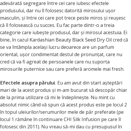
adevărată segregare între cei care iubesc efectele
produsului, dar nu îl folosesc datorită mirosului uşor
masculin, şi între cei care pot trece peste miros şi reuşesc
că îl folosească cu succes. Eu fac parte dintr-o a treia
categorie care iubeşte produsul, dar şi mirosul acestuia. Ei
bine, în cazul Kardashian Beauty Black Seed Dry Oil cred că
se va întâmpla acelaşi lucru deoarece are un parfum
oriental, uşor condimentat destul de pronunţat, care nu
cred că va fi agreat de persoanele care nu suporta
mirosurile puternice sau care preferă aromele mai fresh.
Efectele asupra părului
.
Eu am avut din start aşteptări
mari de la acest produs şi m-am bucurat să descopăr chiar
de la prima utilizare că mi le îndeplineşte. Nu mint cu
absolut nimic când vă spun că acest produs este pe locul 2
în topul uleiurilor/serumurilor mele de păr preferate (pe
locul 1 rămâne în continuare CHI Silk Infusion pe care îl
folosesc din 2011). Nu vreau să-mi dau cu presupusul în