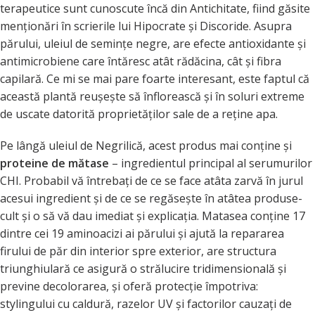
terapeutice sunt cunoscute încă din Antichitate, fiind găsite
menţionări în scrierile lui Hipocrate şi Discoride. Asupra
părului, uleiul de seminţe negre, are efecte antioxidante şi
antimicrobiene care întăresc atât rădăcina, cât şi fibra
capilară. Ce mi se mai pare foarte interesant, este faptul că
această plantă reuşeşte să înflorească şi în soluri extreme
de uscate datorită proprietăţilor sale de a reţine apa.
Pe lângă uleiul de Negrilică, acest produs mai conţine şi
proteine de mătase
– ingredientul principal al serumurilor
CHI. Probabil vă întrebaţi de ce se face atâta zarvă în jurul
acesui ingredient şi de ce se regăseşte în atâtea produse-
cult şi o să vă dau imediat şi explicaţia. Matasea conţine 17
dintre cei 19 aminoacizi ai părului şi ajută la repararea
firului de păr din interior spre exterior, are structura
triunghiulară ce asigură o strălucire tridimensională şi
previne decolorarea, şi oferă protecţie împotriva:
stylingului cu caldură, razelor UV şi factorilor cauzaţi de