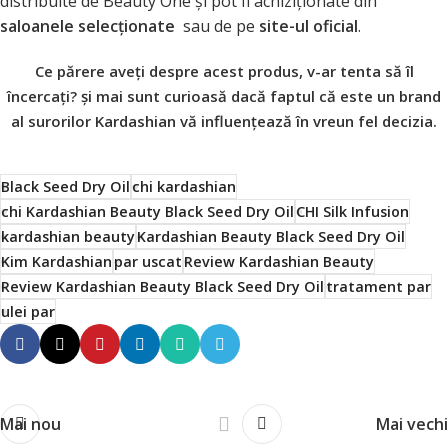
distribuite de Beauty One şi pot fi achiziţionate din
saloanele selecţionate
sau de pe
site-ul oficial
.
Ce părere aveţi despre acest produs, v-ar tenta să îl
încercaţi? şi mai sunt curioasă dacă faptul că este un brand
al surorilor Kardashian vă influenţează în vreun fel decizia.
Black Seed Dry Oil
chi kardashian
chi Kardashian Beauty Black Seed Dry Oil
CHI Silk Infusion
kardashian beauty
Kardashian Beauty Black Seed Dry Oil
Kim Kardashian
par uscat
Review Kardashian Beauty
Review Kardashian Beauty Black Seed Dry Oil
tratament par
ulei par
Mai nou
Mai vechi