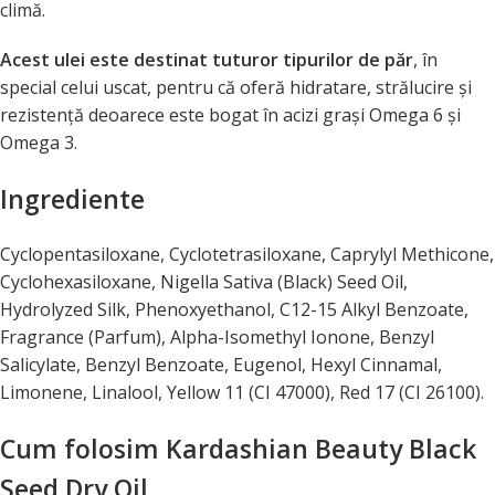
climă.
Acest ulei este destinat tuturor tipurilor de păr
, în
special celui uscat, pentru că oferă hidratare, strălucire şi
rezistenţă deoarece este bogat în acizi graşi Omega 6 şi
Omega 3.
Ingrediente
Cyclopentasiloxane, Cyclotetrasiloxane, Caprylyl Methicone,
Cyclohexasiloxane, Nigella Sativa (Black) Seed Oil,
Hydrolyzed Silk, Phenoxyethanol, C12-15 Alkyl Benzoate,
Fragrance (Parfum), Alpha-Isomethyl Ionone, Benzyl
Salicylate, Benzyl Benzoate, Eugenol, Hexyl Cinnamal,
Limonene, Linalool, Yellow 11 (CI 47000), Red 17 (CI 26100).
Cum folosim Kardashian Beauty Black
Seed Dry Oil