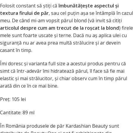
Folosit constant să ştiţi că
îmbunătăţeşte aspectul şi
textura firului de păr
, sau cel puţin aşa se întâmplă în cazul
meu. De când mi-am vopsit părul blond (vă invit să citiţi
articolul despre cum am trecut de la roşcat la blond
) firele
mele sunt foarte uscate şi terne. Dacă nu aş aplica ulei cu
siguranţă nu ar avea prea multă strălucire şi ar devein
casant în timp.
Îmi doresc şi varianta full size a acestui produs pentru că
simt că într-adevăr îmi hidratează părul, îl face să fie mai
elastic şi mai strălucitor, şi chiar observ cum în timp părul
arată din ce în ce mai bine.
Preţ: 105 lei
Cantitate: 89 ml
În România produsele de păr Kardashian Beauty sunt