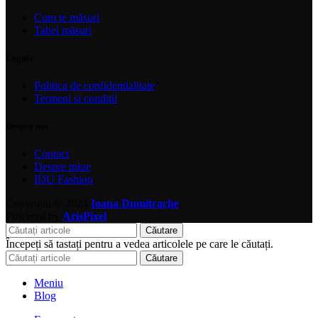
Cum te măsori
Tabel măsuri
Legale
Politica de confidentialitate
Termeni si conditii
Despre noi
Contact
Despre mine
IDU Fashion
Copyright © 2024
Ioana Dumitrache
Powered by
ArisPixel
Căutare
Începeți să tastați pentru a vedea articolele pe care le căutați.
Căutare
Meniu
Blog