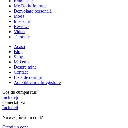
Frumusețe
My Body Journey
Dezvoltare personală
Modă
Interviuri
Reviews
Video
Tutoriale
Acasă
Blog
Shop
Makeup
Despre mine
Contact
Lista de dorințe
Autentificare / Înregistrare
Coș de cumpărături
Închideți
Conectați-vă
Închideți
Nu aveți încă un cont?
Creați un cont