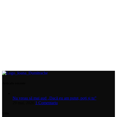
Articole recente
Nu vreau să mai aud „Dacă eu am putut, poți și tu”
29 mai, 2026
1 Comentariu
Utile