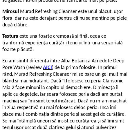
se găsesc într-un produs ce nu stă foarte mult pe piele.
Mirosul
Murad Refreshing Cleanser este unul plăcut, uşor
floral dar nu este derajant pentru că nu se menţine pe piele
după clătire.
Textura
este una foarte cremoasă şi fină, ceea ce
tranformă experienţa curăţării tenului într-una senzorială
foarte plăcută.
Eu am simţit diferenţa între Alba Botanica Acnedote Deep
Pore Wash (review
AICI
) de la prima folosire. În primul
rând, Murad Refreshing Cleanser mi se pare un gel mult mai
blând şi mai hidratant. Dacă îl folosesc cu peria Clarisonic
Mia 2 face minuni la capitolul demachiere. Dimineaţa îl
aplic cu degetele, iar seara folosesc peria dacă am purtat
machiaj sau îmi simt tenul încărcat. Dacă nu m-am machiat
în ziua respectivă nu mai folosesc deloc peria. Însă îmi
place mult combinaţia dintre perie şi acest gel de curăţăre.
Se mai întâmplă uneori să insist cu curăţarea şi să îmi simt
tenul uşor uscat după clătirea gelul şi atunci pulverizez