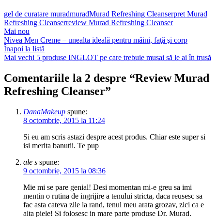
gel de curatare murad
murad
Murad Refreshing Cleanser
pret Murad
Refreshing Cleanser
review Murad Refreshing Cleanser
Mai nou
Nivea Men Creme – unealta ideală pentru mâini, faţă şi corp
Înapoi la listă
Mai vechi
5 produse INGLOT pe care trebuie musai să le ai în trusă
Comentariile la 2 despre “
Review Murad
Refreshing Cleanser
”
DanaMakeup
spune:
8 octombrie, 2015 la 11:24
Si eu am scris astazi despre acest produs. Chiar este super si
isi merita banutii. Te pup
ale s
spune:
9 octombrie, 2015 la 08:36
Mie mi se pare genial! Desi momentan mi-e greu sa imi
mentin o rutina de ingrijire a tenului stricta, daca reusesc sa
fac asta cateva zile la rand, tenul meu arata grozav, zici ca e
alta piele! Si folosesc in mare parte produse Dr. Murad.