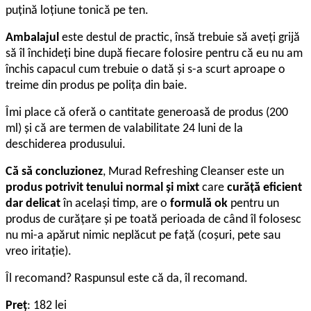
puţină loţiune tonică pe ten.
Ambalajul
este destul de practic, însă trebuie să aveţi grijă
să îl închideţi bine după fiecare folosire pentru că eu nu am
închis capacul cum trebuie o dată şi s-a scurt aproape o
treime din produs pe poliţa din baie.
Îmi place că oferă o cantitate generoasă de produs (200
ml) şi că are termen de valabilitate 24 luni de la
deschiderea produsului.
Că să concluzionez
, Murad Refreshing Cleanser este un
produs potrivit tenului normal şi mixt
care
curăţă eficient
dar delicat
în acelaşi timp, are o
formulă ok
pentru un
produs de curăţare şi pe toată perioada de când îl folosesc
nu mi-a apărut nimic neplăcut pe faţă (coşuri, pete sau
vreo iritaţie).
Îl recomand? Raspunsul este că da, îl recomand.
Preţ
: 182 lei