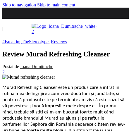
Skip to navigation
Skip to main content
#BreakingTheStereotype
,
Reviews
Review Murad Refreshing Cleanser
Postat de
Ioana Dumitrache
2
Murad Refreshing Cleanser este un produs care a intrat în
rutina mea de îngrijire acum vreo două luni şi jumătate, şi
pentru că produsul este pe terminate am zis că este cazul să
vă povestesc şi vouă impresiile mele despre el. În primul
rând, trebuie să ştiţi că m-am bucurat foarte mult când
produsele brandului Murad au ajuns şi pe rafturile
parfumeriilor Sephora din România deoarece citisem review-
uri bune pe foarte multe bloguri din străinătate şi abia