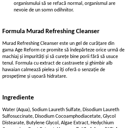
organismului să se refacă normal, organismul are
nevoie de un somn odihnitor.
Formula Murad Refreshing Cleanser
Murad Refreshing Cleanser este un gel de curăţare din
gama Age Reform ce promite să îndepărteze orice urmă de
machiaj şi impurităţi şi să cureţe bine porii fără să usuce
tenul. Formula cu extract de castravete şi ghimbir alb
hawaian calmează pielea şi îţi oferă o senzaţie de
prospeţime şi uşoară hidratare.
Ingrediente
Water (Aqua), Sodium Laureth Sulfate, Disodium Laureth
Sulfosuccinate, Disodium Cocoamphodiacetate, Glycol
Distearate, Butylene Glycol, Algae Extract, Hedychium