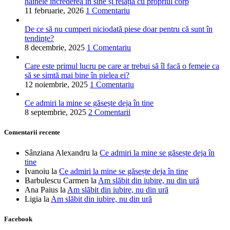
hainele încrederea în sine și relația cu propriul corp
11 februarie, 2026
1 Comentariu
De ce să nu cumperi niciodată piese doar pentru că sunt în
tendințe?
8 decembrie, 2025
1 Comentariu
Care este primul lucru pe care ar trebui să îl facă o femeie ca
să se simtă mai bine în pielea ei?
12 noiembrie, 2025
1 Comentariu
Ce admiri la mine se găsește deja în tine
8 septembrie, 2025
2 Comentarii
Comentarii recente
Sânziana Alexandru
la
Ce admiri la mine se găsește deja în
tine
Ivanoiu
la
Ce admiri la mine se găsește deja în tine
Barbulescu Carmen
la
Am slăbit din iubire, nu din ură
Ana Paius
la
Am slăbit din iubire, nu din ură
Ligia
la
Am slăbit din iubire, nu din ură
Facebook