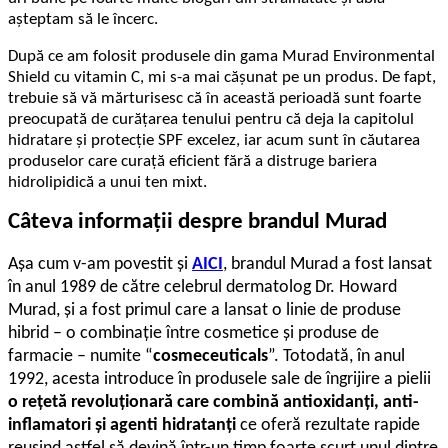
aşteptam să le încerc.
După ce am folosit produsele din gama Murad Environmental
Shield cu vitamin C, mi s-a mai căşunat pe un produs. De fapt,
trebuie să vă mărturisesc că în această perioadă sunt foarte
preocupată de curăţarea tenului pentru că deja la capitolul
hidratare şi protecţie SPF excelez, iar acum sunt în căutarea
produselor care curaţă eficient fără a distruge bariera
hidrolipidică a unui ten mixt.
Câteva informaţii despre brandul Murad
Aşa cum v-am povestit şi
AICI
, brandul Murad a fost lansat
în anul 1989 de către celebrul dermatolog Dr. Howard
Murad, şi a fost primul care a lansat o linie de produse
hibrid – o combinaţie între cosmetice şi produse de
farmacie – numite “
cosmeceuticals
”. Totodată, în anul
1992, acesta introduce în produsele sale de îngrijire a pielii
o rețetă revoluționară care combină antioxidanți, anti-
inflamatori și agenti hidratanți
ce oferă rezultate rapide