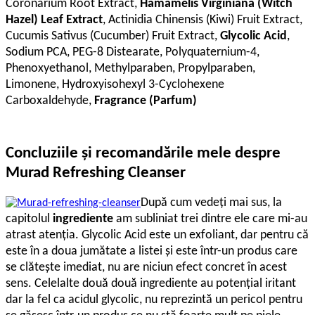
Coronarium Root Extract,
Hamamelis Virginiana (Witch
Hazel) Leaf Extract
, Actinidia Chinensis (Kiwi) Fruit Extract,
Cucumis Sativus (Cucumber) Fruit Extract,
Glycolic Acid
,
Sodium PCA, PEG-8 Distearate, Polyquaternium-4,
Phenoxyethanol, Methylparaben, Propylparaben,
Limonene, Hydroxyisohexyl 3-Cyclohexene
Carboxaldehyde,
Fragrance (Parfum)
Concluziile şi recomandările mele despre
Murad Refreshing Cleanser
După cum vedeţi mai sus, la
capitolul
ingrediente
am subliniat trei dintre ele care mi-au
atrast atenţia. Glycolic Acid este un exfoliant, dar pentru că
este în a doua jumătate a listei şi este într-un produs care
se clăteşte imediat, nu are niciun efect concret în acest
sens. Celelalte două două ingrediente au potenţial iritant
dar la fel ca acidul glycolic, nu reprezintă un pericol pentru