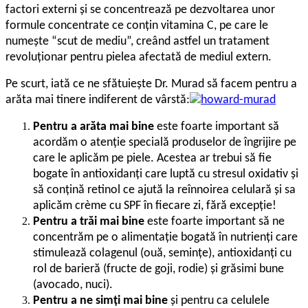
factori externi şi se concentrează pe dezvoltarea unor
formule concentrate ce conțin vitamina C, pe care le
numește “scut de mediu”, creând astfel un tratament
revoluționar pentru pielea afectată de mediul extern.
Pe scurt, iată ce ne sfătuieşte Dr. Murad să facem pentru a
arăta mai tinere indiferent de vârstă:
Pentru a arăta mai bine
este foarte important să
acordăm o atenţie specială produselor de îngrijire pe
care le aplicăm pe piele. Acestea ar trebui să fie
bogate în antioxidanţi care luptă cu stresul oxidativ şi
să conţină retinol ce ajută la reînnoirea celulară şi sa
aplicăm crème cu SPF în fiecare zi, fără excepţie!
Pentru a trăi mai bine
este foarte important să ne
concentrăm pe o alimentaţie bogată în nutrienţi care
stimulează colagenul (ouă, seminţe), antioxidanţi cu
rol de barieră (fructe de goji, rodie) şi grăsimi bune
(avocado, nuci).
Pentru a ne simţi mai bine
şi pentru ca celulele