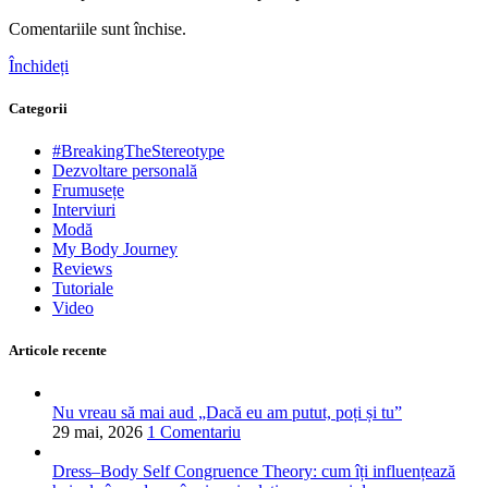
Comentariile sunt închise.
Închideți
Categorii
#BreakingTheStereotype
Dezvoltare personală
Frumusețe
Interviuri
Modă
My Body Journey
Reviews
Tutoriale
Video
Articole recente
Nu vreau să mai aud „Dacă eu am putut, poți și tu”
29 mai, 2026
1 Comentariu
Dress–Body Self Congruence Theory: cum îți influențează