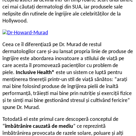
reuşind astfel să devină într-un timp foarte scurt unul dintre
cei mai căutaţi dermatologi din SUA, iar produsele sale
nelipsite din rutinele de îngrijire ale celebrităţilor de la
Hollywood.
Ceea ce îl diferenţiază pe Dr. Murad de restul
dermatologilor care şi-au lansat propria linie de produse de
îngrijire este abordarea inovatoare a stilului de viaţă pe
care acesta îl promovează pacienţilor cu problem de
piele.
Inclusive Health®
este un sistem ce luptă pentru
menţinerea tinereții printr-un stil de viață sănătos: “araţi
mai bine folosind produse de îngrijirea pielii de înaltă
performanță, trăiești mai bine prin nutriție și exerciții fizice
și te simţi mai bine gestionând stresul și cultivând fericire”
spune Dr. Murad.
Totodată el este primul care descoperă conceptul de
“
îmbătrânire cauzată de mediu
” ce reprezintă
îmbătrânirea provocata de razele solare, poluare și alți