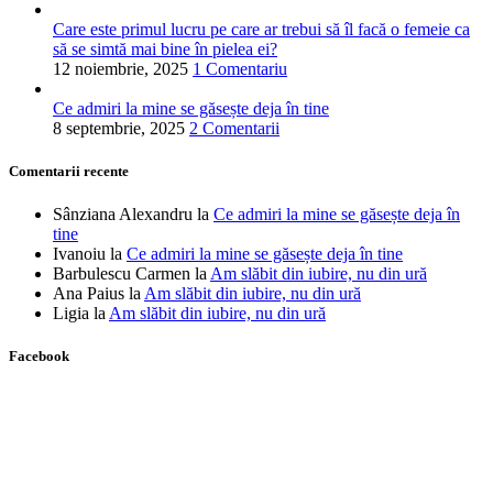
Care este primul lucru pe care ar trebui să îl facă o femeie ca
să se simtă mai bine în pielea ei?
12 noiembrie, 2025
1 Comentariu
Ce admiri la mine se găsește deja în tine
8 septembrie, 2025
2 Comentarii
Comentarii recente
Sânziana Alexandru
la
Ce admiri la mine se găsește deja în
tine
Ivanoiu
la
Ce admiri la mine se găsește deja în tine
Barbulescu Carmen
la
Am slăbit din iubire, nu din ură
Ana Paius
la
Am slăbit din iubire, nu din ură
Ligia
la
Am slăbit din iubire, nu din ură
Facebook