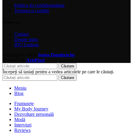
Politica de confidentialitate
Termeni si conditii
Despre noi
Contact
Despre mine
IDU Fashion
Copyright © 2024
Ioana Dumitrache
Powered by
ArisPixel
Căutare
Începeți să tastați pentru a vedea articolele pe care le căutați.
Căutare
Meniu
Blog
Frumusețe
My Body Journey
Dezvoltare personală
Modă
Interviuri
Reviews