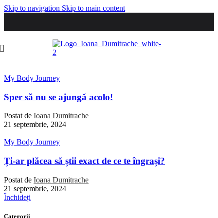
Skip to navigation
Skip to main content
My Body Journey
Sper să nu se ajungă acolo!
Postat de
Ioana Dumitrache
21 septembrie, 2024
My Body Journey
Ți-ar plăcea să știi exact de ce te îngrași?
Postat de
Ioana Dumitrache
21 septembrie, 2024
Închideți
Categorii