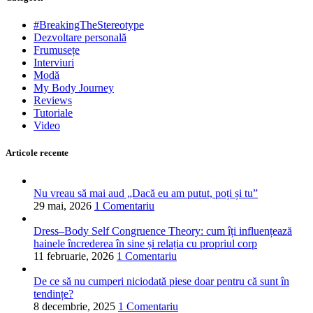
#BreakingTheStereotype
Dezvoltare personală
Frumusețe
Interviuri
Modă
My Body Journey
Reviews
Tutoriale
Video
Articole recente
Nu vreau să mai aud „Dacă eu am putut, poți și tu”
29 mai, 2026
1 Comentariu
Dress–Body Self Congruence Theory: cum îți influențează
hainele încrederea în sine și relația cu propriul corp
11 februarie, 2026
1 Comentariu
De ce să nu cumperi niciodată piese doar pentru că sunt în
tendințe?
8 decembrie, 2025
1 Comentariu