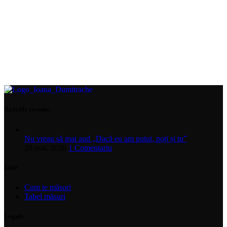
Articole recente
Nu vreau să mai aud „Dacă eu am putut, poți și tu”
29 mai, 2026
1 Comentariu
Utile
Cum te măsori
Tabel măsuri
Legale