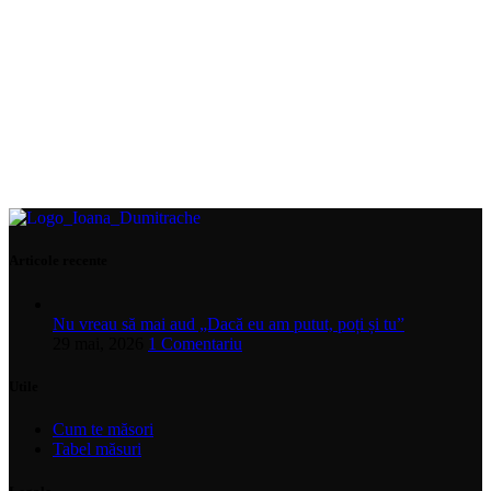
Articole recente
Nu vreau să mai aud „Dacă eu am putut, poți și tu”
29 mai, 2026
1 Comentariu
Utile
Cum te măsori
Tabel măsuri