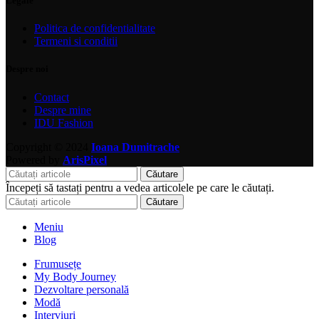
Legale
Politica de confidentialitate
Termeni si conditii
Despre noi
Contact
Despre mine
IDU Fashion
Copyright © 2024
Ioana Dumitrache
Powered by
ArisPixel
Căutare
Începeți să tastați pentru a vedea articolele pe care le căutați.
Căutare
Meniu
Blog
Frumusețe
My Body Journey
Dezvoltare personală
Modă
Interviuri