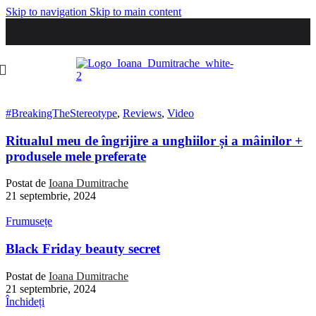
Skip to navigation
Skip to main content
#BreakingTheStereotype
,
Reviews
,
Video
Ritualul meu de îngrijire a unghiilor și a mâinilor +
produsele mele preferate
Postat de
Ioana Dumitrache
21 septembrie, 2024
Frumusețe
Black Friday beauty secret
Postat de
Ioana Dumitrache
21 septembrie, 2024
Închideți