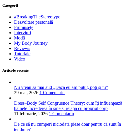
Categorii
#BreakingTheStereotype
Dezvoltare personală
Frumusețe
Interviuri
Modă
My Body Journey
Reviews
Tutoriale
Video
Articole recente
Nu vreau să mai aud „Dacă eu am putut, poți și tu”
29 mai, 2026
1 Comentariu
Dress–Body Self Congruence Theory: cum îți influențează
hainele încrederea în sine și relația cu propriul corp
11 februarie, 2026
1 Comentariu
De ce să nu cumperi niciodată piese doar pentru că sunt în
tendințe?