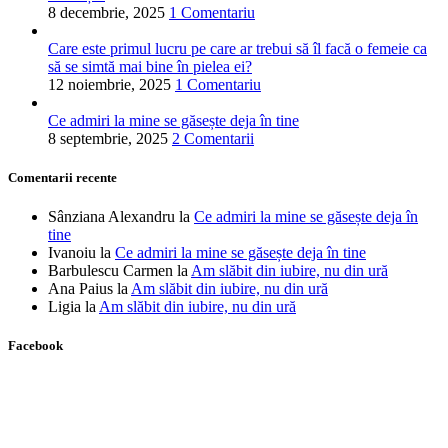
8 decembrie, 2025
1 Comentariu
Care este primul lucru pe care ar trebui să îl facă o femeie ca
să se simtă mai bine în pielea ei?
12 noiembrie, 2025
1 Comentariu
Ce admiri la mine se găsește deja în tine
8 septembrie, 2025
2 Comentarii
Comentarii recente
Sânziana Alexandru
la
Ce admiri la mine se găsește deja în
tine
Ivanoiu
la
Ce admiri la mine se găsește deja în tine
Barbulescu Carmen
la
Am slăbit din iubire, nu din ură
Ana Paius
la
Am slăbit din iubire, nu din ură
Ligia
la
Am slăbit din iubire, nu din ură
Facebook