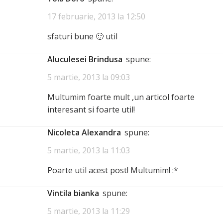
17 februarie, 2013 la 12:50
sfaturi bune 🙂 util
Aluculesei Brindusa
spune:
5 martie, 2013 la 09:03
Multumim foarte mult ,un articol foarte
interesant si foarte util!
Nicoleta Alexandra
spune:
5 martie, 2013 la 11:03
Poarte util acest post! Multumim! :*
vintila bianka
spune:
5 martie, 2013 la 11:29