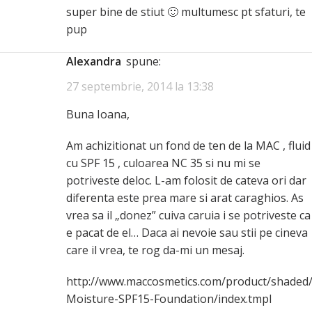
super bine de stiut 🙂 multumesc pt sfaturi, te
pup
alexandra
spune:
27 septembrie, 2014 la 13:38
Buna Ioana,
Am achizitionat un fond de ten de la MAC , fluid
cu SPF 15 , culoarea NC 35 si nu mi se
potriveste deloc. L-am folosit de cateva ori dar
diferenta este prea mare si arat caraghios. As
vrea sa il „donez” cuiva caruia i se potriveste ca
e pacat de el… Daca ai nevoie sau stii pe cineva
care il vrea, te rog da-mi un mesaj.
http://www.maccosmetics.com/product/shaded/
Moisture-SPF15-Foundation/index.tmpl