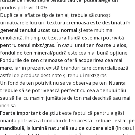
funcţie de necesitãţile tenului tãu vei putea alege un
produs potrivit 100%.
Dupã ce ai aflat ce tip de ten ai, trebuie sã cunoşti
urmãtoarele lucruri
: textura cremoasã este destinatã în
general tenului uscat sau normal
şi este mult mai
emolientã, în timp ce
textura fluidã este mai potrivitã
pentru tenul mixt/gras
. În cazul unui
ten foarte uleios,
fondul de ten mineral/pudrã
este cea mai bunã opţiune.
Fondurile de ten cremoase oferã acoperirea cea mai
mare
, iar în prezent existã branduri care comercializeazã
astfel de produse destinate şi tenului mixt/gras.
Un fond de ten potrivit nu se va observa pe ten.
Nuanţa
trebuie sã se potriveascã perfect cu cea a tenului tãu
sau sã fie cu maxim jumãtate de ton mai deschisã sau mai
închisã.
Foarte important de ştiut
este faptul cã pentru a gãsi
nuanţa potrivitã a fondului de ten acesta
trebuie testat pe
mandibulã
, la
luminã naturalã sau de culoare albã
(în cazul