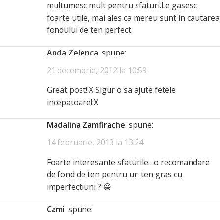
multumesc mult pentru sfaturi.Le gasesc
foarte utile, mai ales ca mereu sunt in cautarea
fondului de ten perfect.
Anda Zelenca
spune:
21 decembrie, 2012 la 10:59
Great post!:X Sigur o sa ajute fetele
incepatoare!:X
Madalina Zamfirache
spune:
14 februarie, 2013 la 13:24
Foarte interesante sfaturile…o recomandare
de fond de ten pentru un ten gras cu
imperfectiuni ? 😀
Cami
spune: