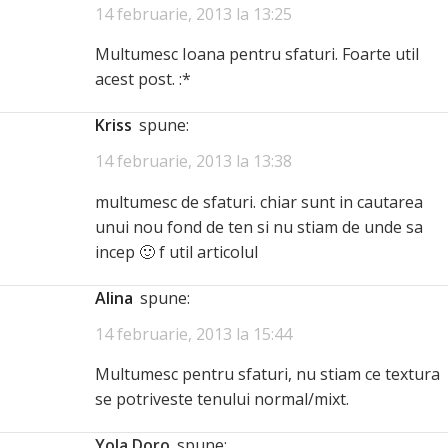
14 februarie, 2013 la 13:25
Multumesc Ioana pentru sfaturi. Foarte util
acest post. :*
kriss
spune:
14 februarie, 2013 la 13:38
multumesc de sfaturi. chiar sunt in cautarea
unui nou fond de ten si nu stiam de unde sa
incep 🙂 f util articolul
Alina
spune:
14 februarie, 2013 la 15:44
Multumesc pentru sfaturi, nu stiam ce textura
se potriveste tenului normal/mixt.
Yola Doro
spune: