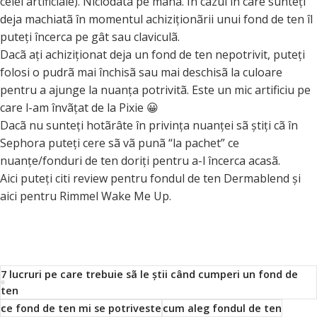
celei artificiale). Niciodatã pe mânã. În cazul în care sunteţi
deja machiatã în momentul achiziţionãrii unui fond de ten îl
puteţi încerca pe gât sau claviculã.
Dacã aţi achiziţionat deja un fond de ten nepotrivit, puteţi
folosi o pudrã mai închisã sau mai deschisã la culoare
pentru a ajunge la nuanţa potrivitã. Este un mic artificiu pe
care l-am învãţat de la
Pixie
😀
Dacã nu sunteţi hotãrâte în privinţa nuanţei sã ştiţi cã în
Sephora puteţi cere sã vã punã “la pachet” ce
nuanţe/fonduri de ten doriţi pentru a-l încerca acasã.
Aici
puteţi citi review pentru fondul de ten Dermablend şi
aici
pentru Rimmel Wake Me Up.
7 lucruri pe care trebuie sã le ştii când cumperi un fond de
ten
ce fond de ten mi se potriveste
cum aleg fondul de ten