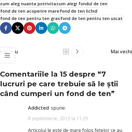
cum aleg nuanta potrivita
cum alegi fondul de ten
fond de ten acoperire mare
fond de ten lichid
fond de ten pentru ten gras
fond de ten pentru ten uscat
Mai nou
Mai vechi
Comentariile la 15 despre “
7
lucruri pe care trebuie sã le ştii
când cumperi un fond de ten
”
addicted
spune:
8 septembrie, 2012 la 11:29
Articolul le este de mare folos fetelor ce au