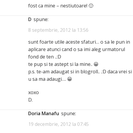
fost ca mine – nestiutoare! 🙂
D
spune:
8 septembrie, 2012 la 13:56
sunt foarte utile aceste sfaturi… o sa le pun in
aplicare atunci cand o sa imi aleg urmatorul
fond de ten ..:D
te pup si te astept si la mine.. 😀
p.s. te-am adaugat si in blogroll.. .:D daca vrei si
u sa ma adaugi…. 😀
xoxo
D.
Doria Manafu
spune:
19 decembrie, 2012 la 07:45