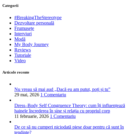
Categorii
#BreakingTheStereotype
Dezvoltare personală
Frumusețe
Interviuri
Modă
My Body Journey
Reviews
Tutoriale
Video
Articole recente
Nu vreau să mai aud „Dacă eu am putut, poți și tu”
29 mai, 2026
1 Comentariu
Dress–Body Self Congruence Theory: cum îți influențează
hainele încrederea în sine și relația cu propriul corp
11 februarie, 2026
1 Comentariu
De ce să nu cumperi niciodată piese doar pentru că sunt în
tendințe?