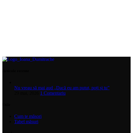
Articole recente
Nu vreau să mai aud „Dacă eu am putut, poți și tu”
29 mai, 2026
1 Comentariu
Utile
Cum te măsori
Tabel măsuri