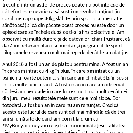
trecut printr-un astfel de proces poate nu pot înțelege de
cât efort este nevoie ca să susții un rezultat obținut (în
cazul meu aproape 40kg slăbite prin sport și alimentație
sănătoasă) și că din păcate acest proces nu este doar un
episod care se încheie după ce ți-ai atins obiectivele. Am
observat cu multă durere și de câteva ori chiar frustrare, că
dacă îmi relaxam planul alimentar și programul de sport
kilogramele reveneau mult mai repede decât le-am dat jos.
Anul 2018 a fost un an de platou pentru mine. A fost un an
în care am intrat cu 4 kg în plus, în care am intrat cu un
psihic nu foarte puternic, și în care am plimbat 5kg în sus și
în jos multe luni la rând. A fost un an în care am observat
că deși am perioade în care lucrez mult mai mult decât cei
din jurul meu, rezultatele mele sunt cele mai slabe. Dar
totodată, a fost un an în care nu am renunțat. Cred că
acesta este lucrul de care sunt cel mai mândră: că de trei
ani și jumătate de când am pornit la drum cu
#MyBodyJourney am reușit să îmi îmbunătățesc calitatea
vieții prin sport și prin alimentație sănătoasă și că nu am