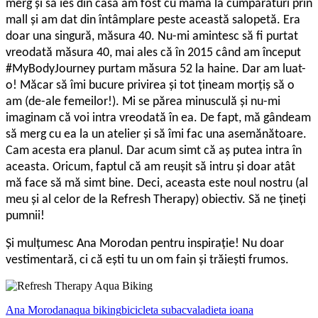
merg și să ies din casă am fost cu mama la cumpărături prin
mall și am dat din întâmplare peste această salopetă. Era
doar una singură, măsura 40. Nu-mi amintesc să fi purtat
vreodată măsura 40, mai ales că în 2015 când am început
#MyBodyJourney purtam măsura 52 la haine. Dar am luat-
o! Măcar să îmi bucure privirea și tot țineam morțiș să o
am (de-ale femeilor!). Mi se părea minusculă și nu-mi
imaginam că voi intra vreodată în ea. De fapt, mă gândeam
să merg cu ea la un atelier și să îmi fac una asemănătoare.
Cam acesta era planul. Dar acum simt că aș putea intra în
aceasta. Oricum, faptul că am reușit să intru și doar atât
mă face să mă simt bine. Deci, aceasta este noul nostru (al
meu și al celor de la Refresh Therapy) obiectiv. Să ne țineți
pumnii!
Și mulțumesc Ana Morodan pentru inspirație! Nu doar
vestimentară, ci că ești tu un om fain și trăiești frumos.
Ana Morodan
aqua biking
bicicleta subacvala
dieta ioana