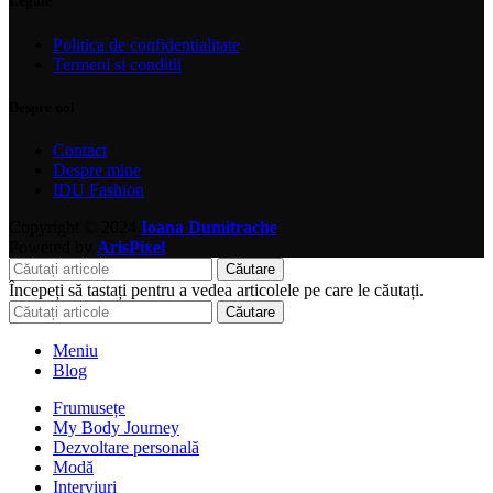
Legale
Politica de confidentialitate
Termeni si conditii
Despre noi
Contact
Despre mine
IDU Fashion
Copyright © 2024
Ioana Dumitrache
Powered by
ArisPixel
Căutare
Începeți să tastați pentru a vedea articolele pe care le căutați.
Căutare
Meniu
Blog
Frumusețe
My Body Journey
Dezvoltare personală
Modă
Interviuri