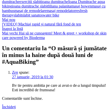
dumitrache
exercitii slabit
ioana dumitrache
Ioana Dumitrache aqua
biking
ioana dumitrache slabit
liliana palanita
masaj bowen
masaj cu
bambus
masaj de remodelare
masaj remodelator
resfresh
therapy
slabit
slabit sanatos
water bike
Mai nou
[VIDEO] Machiaj rapid și natural fără fond de ten
Înapoi la listă
Mai vechi
Hai să ne cunoaștem! Meet & greet + workshop de skin
care powered by Bioderma
Un comentariu la “
O măsură și jumătate
în minus la haine după două luni de
#AquaBiking
”
Zen
spune:
27 ianuarie, 2019 la 01:30
Bv tie pentru ambitia pe care ai avut-o de-a lungul timpului!
Esti incredibil de frumoasa!
Comentariile sunt închise.
Închideți