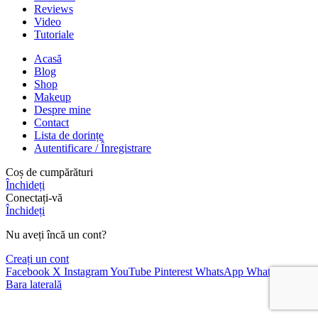
Reviews
Video
Tutoriale
Acasă
Blog
Shop
Makeup
Despre mine
Contact
Lista de dorințe
Autentificare / Înregistrare
Coș de cumpărături
Închideți
Conectați-vă
Închideți
Nu aveți încă un cont?
Creați un cont
Facebook
X
Instagram
YouTube
Pinterest
WhatsApp
WhatsApp
Bara laterală