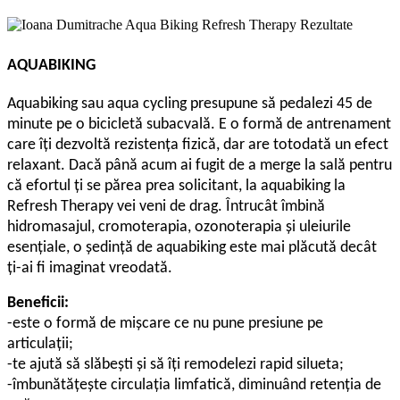
AQUABIKING
Aquabiking sau aqua cycling presupune să pedalezi 45 de
minute pe o bicicletă subacvală. E o formă de antrenament
care îţi dezvoltă rezistenţa fizică, dar are totodată un efect
relaxant. Dacă până acum ai fugit de a merge la sală pentru
că efortul ţi se părea prea solicitant, la aquabiking la
Refresh Therapy vei veni de drag. Întrucât îmbină
hidromasajul, cromoterapia, ozonoterapia şi uleiurile
esenţiale, o şedinţă de aquabiking este mai plăcută decât
ţi-ai fi imaginat vreodată.
Beneficii:
-este o formă de mişcare ce nu pune presiune pe
articulaţii;
-te ajută să slăbeşti şi să îţi remodelezi rapid silueta;
-îmbunătăţeşte circulaţia limfatică, diminuând retenţia de