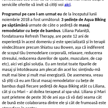
serviciile oferite vă invit să citiți voi
aici
.
Programul pe care l-am urmat eu
de la începutul lunii
noiembrie 2018 a fost următorul:
3 ședințe de Aqua Biking
pe săptămână
urmate de câte o ședință de
masaj
remodelator cu bețe de bambus
. Liliana Palaniță,
fondatoarea Refresh Therapy, are peste 12 ani de
experiență în acest domeniu și este specializată și în terapii
vindecătoare precum Shiatsu sau Bowen, așa că indiferent
de scopul tău (remodelare corporală, relaxare, reducerea
stresului, reducerea durerilor de spate, musculare, de cap
etc), aici vei găsi soluția. Eu am testat toate tipurile de
masaj și întotdeauna am plecat din acel loc simțindu-mă
mult mai bine și mult mai energizată. De asemenea, vreau
să știți că eu am făcut masaj remodelator cu bețe de
bambus după fiecare ședință de Aqua Biking atât cu Liliana,
cât și cu Mari – al doilea terapeut al spa-ului. Liliana și Mari
sunt prietene de peste 30 de ani așa că vă dați seama cât
de bună este colaborarea dintre ele și cât de frumoasă este