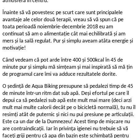
atmosfera în centru.
Înainte să vă povestesc pe scurt care sunt principalele
avantaje ale celor două terapii, vreau să vă spun că pe
toata perioadă noiembrie-decembrie 2018 eu am
continuat să am o alimentație cât mai echilibrată și am
mers și la sală regulat. Pur și simplu aveam atâta energie și
motivație!
Când vedeam că pot arde între 400 și 500kcal în 45 de
minute pur și simplu mă simțeam și mai inspirată să mă țin
de programul care îmi va adduce rezultatele dorite.
O ședință de Aqua Biking presupune să pedalezi timp de 45
de minute într-un ritm dat sub apă. Deși efortul pe care îl
depui ca să pedalezi sub apă este mult mai mare (deci arzi
mult mai multe calorii decât pe o bicicletă normală), tu nu îl
resimți atât de puternic și nici nu pui presiune pe articulații.
Este ca un dar de la Dumnezeu! Acest timp de mișcare nu
are contraindicații. Iar în privința igienei nu trebuie să vă
faceți griji pentru că apa din bazin este schimbată pentru