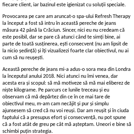
fiecare client, iar bazinul este igienizat cu soluții speciale.
Provocarea pe care am aruncat-o spa-ului Refresh Therapy
la început a fost să intru în această pereche de jeans
măsura 42 până la Crăciun. Sincer, nici eu nu credeam că
este posibil, dar se pare că atunci când te simți bine, ai
parte de toată susținerea, ești consecvent (nu am lipsit de
la nicio ședință) și îți vizualizezi foarte clar obiectivul, nu ai
cum să nu reușești.
Această pereche de jeans mi-a adus-o sora mea din Londra
la începutul anului 2018. Nici atunci nu îmi venea, dar
acesta era și scopul: să mă motiveze să mă mai eliberez de
niște kilograme. Pe parcurs ce lunile treceau și eu
observam că mă depărtez din ce în ce mai tare de
obiectivul meu, m-am cam necăjit și pur și simplu
ajunsesem să cred că nu voi reuși. Dar am reușit și în ciuda
faptului că a presupus efort și consecvență, nu pot spune
că a fost atât de greu pe cât mă așteptam. Uneori e bine să
schimbi puțin strategia.