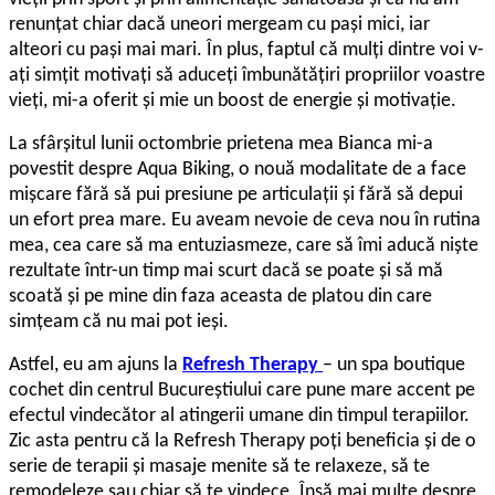
renunțat chiar dacă uneori mergeam cu pași mici, iar
alteori cu pași mai mari. În plus, faptul că mulți dintre voi v-
ați simțit motivați să aduceți îmbunătățiri propriilor voastre
vieți, mi-a oferit și mie un boost de energie și motivație.
La sfârșitul lunii octombrie prietena mea Bianca mi-a
povestit despre Aqua Biking, o nouă modalitate de a face
mișcare fără să pui presiune pe articulații și fără să depui
un efort prea mare. Eu aveam nevoie de ceva nou în rutina
mea, cea care să ma entuziasmeze, care să îmi aducă niște
rezultate într-un timp mai scurt dacă se poate și să mă
scoată și pe mine din faza aceasta de platou din care
simțeam că nu mai pot ieși.
Astfel, eu am ajuns la
Refresh Therapy
– un spa boutique
cochet din centrul Bucureștiului care pune mare accent pe
efectul vindecător al atingerii umane din timpul terapiilor.
Zic asta pentru că la Refresh Therapy poți beneficia și de o
serie de terapii și masaje menite să te relaxeze, să te
remodeleze sau chiar să te vindece. Însă mai multe despre