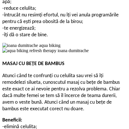
apă;
-reduce celulita;
-întrucât nu resimţi efortul, nu îţi vei anula programările
pentru că eşti prea obosită de la birou;
-te energizează;
-îţi dă o stare de bine.
MASAJ CU BEŢE DE BAMBUS
Atunci când te confrunţi cu celulita sau vrei să îţi
remodelezi silueta, cunoscutul masaj cu beţe de bambus
este exact ce ai nevoie pentru a rezolva problema. Chiar
dacă multe femei se tem să îl încerce de teama durerii,
avem o veste bună. Atunci când un masaj cu beţe de
bambus este executat corect nu doare.
Beneficii:
-elimină celulita;