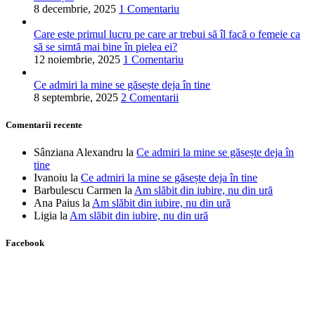
8 decembrie, 2025
1 Comentariu
Care este primul lucru pe care ar trebui să îl facă o femeie ca
să se simtă mai bine în pielea ei?
12 noiembrie, 2025
1 Comentariu
Ce admiri la mine se găsește deja în tine
8 septembrie, 2025
2 Comentarii
Comentarii recente
Sânziana Alexandru
la
Ce admiri la mine se găsește deja în
tine
Ivanoiu
la
Ce admiri la mine se găsește deja în tine
Barbulescu Carmen
la
Am slăbit din iubire, nu din ură
Ana Paius
la
Am slăbit din iubire, nu din ură
Ligia
la
Am slăbit din iubire, nu din ură
Facebook