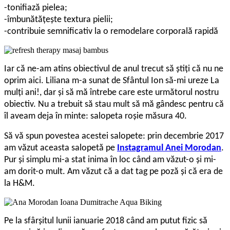
-tonifiază pielea;
-îmbunătăţeşte textura pielii;
-contribuie semnificativ la o remodelare corporală rapidă
Iar că ne-am atins obiectivul de anul trecut să știți că nu ne
oprim aici. Liliana m-a sunat de Sfântul Ion să-mi ureze La
mulți ani!, dar și să mă întrebe care este următorul nostru
obiectiv. Nu a trebuit să stau mult să mă gândesc pentru că
îl aveam deja în minte: salopeta roșie măsura 40.
Să vă spun povestea acestei salopete: prin decembrie 2017
am văzut aceasta salopetă pe
Instagramul Anei Morodan
.
Pur și simplu mi-a stat inima în loc când am văzut-o și mi-
am dorit-o mult. Am văzut că a dat tag pe poză și că era de
la H&M.
Pe la sfârșitul lunii ianuarie 2018 când am putut fizic să