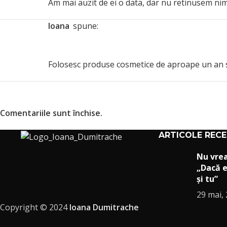
Am mai auzit de ei o data, dar nu retinusem ni
Ioana
spune:
Folosesc produse cosmetice de aproape un an si
Comentariile sunt închise.
ARTICOLE REC
Nu vre
„Dacă e
și tu”
29 mai,
Copyright © 2024
Ioana Dumitrache