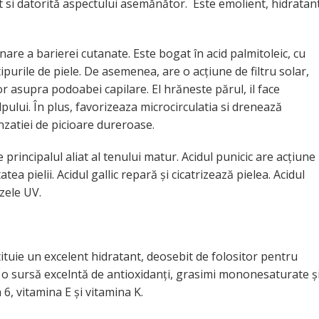
 cât si datorită aspectului asemănător. Este emolient, hidratan
are a barierei cutanate. Este bogat în acid palmitoleic, cu
tipurile de piele. De asemenea, are o acțiune de filtru solar,
r asupra podoabei capilare. El hrăneste părul, il face
lpului. În plus, favorizeaza microcirculatia si drenează
enzatiei de picioare dureroase.
te principalul aliat al tenului matur. Acidul punicic are acțiune
ea pielii. Acidul gallic repară și cicatrizează pielea. Acidul
zele UV.
tituie un excelent hidratant, deosebit de folositor pentru
te o sursă excelntă de antioxidanți, grasimi mononesaturate ș
6, vitamina E și vitamina K.