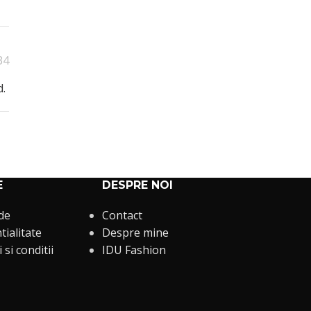
34
d.
E
DESPRE NOI
 de
Contact
tialitate
Despre mine
si conditii
IDU Fashion