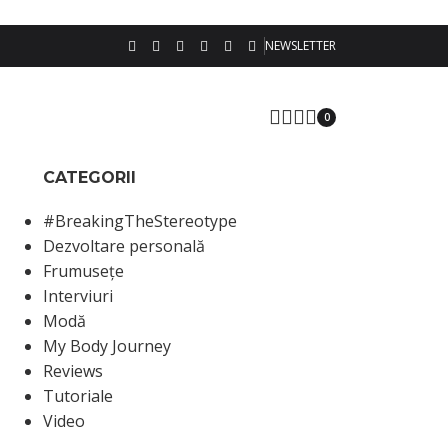
NEWSLETTER
0
CATEGORII
#BreakingTheStereotype
Dezvoltare personală
Frumusețe
Interviuri
Modă
My Body Journey
Reviews
Tutoriale
Video