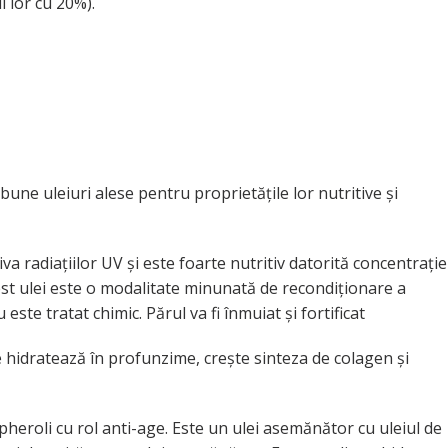
 lor cu 20%).
ne uleiuri alese pentru proprietățile lor nutritive și
va radiațiilor UV și este foarte nutritiv datorită concentrație
cest ulei este o modalitate minunată de recondiționare a
este tratat chimic. Părul va fi înmuiat și fortificat
e hidratează în profunzime, crește sinteza de colagen și
pheroli cu rol anti-age. Este un ulei asemănător cu uleiul de