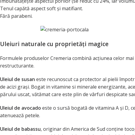
Îmbunătățește aspectul porilor (se reduc cu 24%, iar volumul
Tenul capătă aspect soft și matifiant.
Fără parabeni.
Uleiuri naturale cu proprietăți magice
Formulele produselor Cremeria combină acțiunea celor mai bu
restructurante.
Uleiul de susan
este recunoscut ca protector al pielii împotri
de acizi grași. Bogat in vitamine si minerale energizante, a
părului uscat, vătămat care este plin de vârfuri despicate sau 
Uleiul de avocado
este o sursă bogată de vitamina A și D, c
atenuează petele.
Uleiul de babassu
, originar din America de Sud conține toco