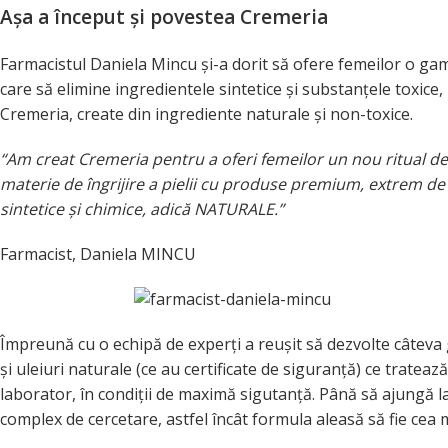
Așa a început și povestea Cremeria
Farmacistul Daniela Mincu și-a dorit să ofere femeilor o ga
care să elimine ingredientele sintetice și substanțele toxic
Cremeria, create din ingrediente naturale și non-toxice.
“Am creat Cremeria pentru a oferi femeilor un nou ritual de
materie de îngrijire a pielii cu produse premium, extrem de e
sintetice și chimice, adică NATURALE.”
Farmacist, Daniela MINCU
Împreună cu o echipă de experți a reușit să dezvolte câteva
și uleiuri naturale (ce au certificate de siguranță) ce tratează
laborator, în condiții de maximă sigutanță. Până să ajungă la
complex de cercetare, astfel încât formula aleasă să fie cea m