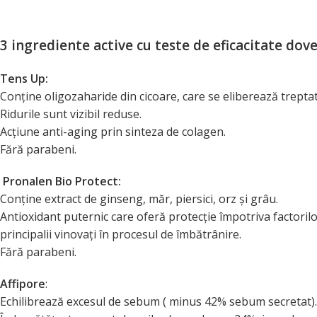
3 ingrediente active cu teste de eficacitate dove
Tens Up:
Conține oligozaharide din cicoare, care se eliberează treptat l
Ridurile sunt vizibil reduse.
Acțiune anti-aging prin sinteza de colagen.
Fără parabeni.
Pronalen Bio Protect:
Conține extract de ginseng, măr, piersici, orz și grâu.
Antioxidant puternic care oferă protecție împotriva factorilor 
principalii vinovați în procesul de îmbătrânire.
Fără parabeni.
Affipore
:
Echilibrează excesul de sebum ( minus 42% sebum secretat).