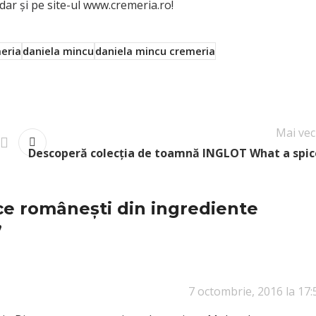
dar și pe site-ul
www.cremeria.ro
!
eria
daniela mincu
daniela mincu cremeria
Mai vec
Descoperă colecția de toamnă INGLOT What a spic
e românești din ingrediente
”
7 octombrie, 2016 la 17: