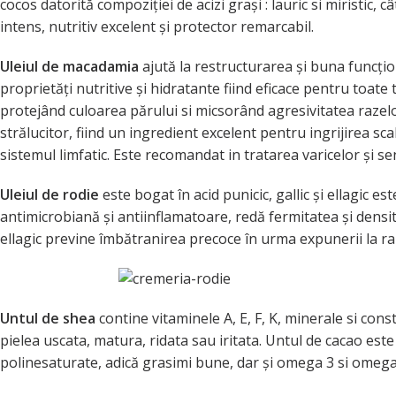
cocos datorită compoziției de acizi grași : lauric si miristic,
intens, nutritiv excelent și protector remarcabil.
Uleiul de macadamia
ajută la restructurarea și buna funcțion
proprietăți nutritive și hidratante fiind eficace pentru toate 
protejând culoarea părului si micsorând agresivitatea razelo
strălucitor, fiind un ingredient excelent pentru ingrijirea sca
sistemul limfatic. Este recomandat in tratarea varicelor și s
Uleiul de rodie
este bogat în acid punicic, gallic și ellagic es
antimicrobiană și antiinflamatoare, redă fermitatea și densitat
ellagic previne îmbătranirea precoce în urma expunerii la ra
Untul de shea
contine vitaminele A, E, F, K, minerale si cons
pielea uscata, matura, ridata sau iritata. Untul de cacao es
polinesaturate, adică grasimi bune, dar și omega 3 si omega 