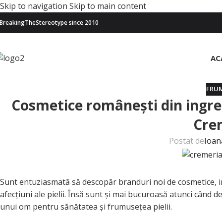
Skip to navigation
Skip to main content
BreakingTheStereotype since 2010
AC
FRU
Cosmetice românești din ingred
Cre
Postat de
Ioan
Sunt entuziasmată să descopăr branduri noi de cosmetice, in
afecțiuni ale pielii. Însă sunt și mai bucuroasă atunci cân
unui om pentru sănătatea și frumusețea pielii.