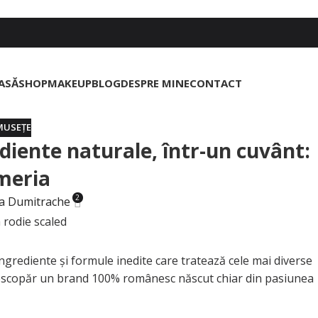
ASĂ
SHOP
MAKEUP
BLOG
DESPRE MINE
CONTACT
MUSEȚE
iente naturale, într-un cuvânt:
meria
2
a Dumitrache
grediente și formule inedite care tratează cele mai diverse
d descopăr un brand 100% românesc născut chiar din pasiunea