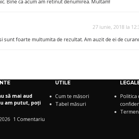
mic. Bine ca acum am retinut denumirea. Multam!
27 iunie, 2018 la 12:
 sunt foarte multumita de rezultat. Am auzit de ei de curan
ENTE
UTILE
LEGAL
au să mai aud
Cum te măsori
Politica
u am putut, poți
Tabel măsuri
confiden
Termeni 
 2026
1 Comentariu