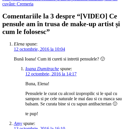
cuvânt: Cremeria
Comentariile la 3 despre “
[VIDEO] Ce
pensule am în trusa de make-up artist și
cum le folosesc
”
Elena
spune:
12 octombrie, 2016 la 10:04
Bună Ioana! Cum iti cureti si intretii pensulele? 🙂
Ioana Dumitrache
spune:
12 octombrie, 2016 la 14:17
Buna, Elena!
Pensulele le curat cu alcool izopropilic si le spal cu
sampon si pe cele naturale le mai dau si cu masca sau
balsam. Se curata bine si cu sapun antibacterian 🙂
te pup!
Amy
spune:
13 octombrie, 2016 la 16:10