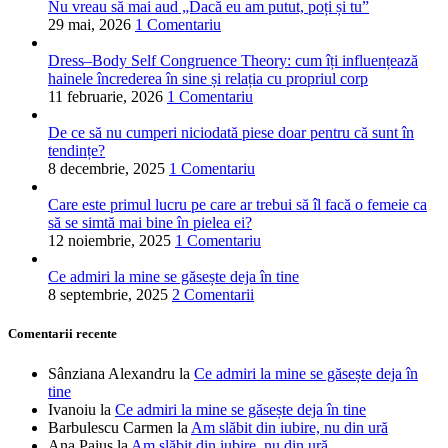
Nu vreau să mai aud „Dacă eu am putut, poți și tu”
29 mai, 2026
1 Comentariu
Dress–Body Self Congruence Theory: cum îți influențează
hainele încrederea în sine și relația cu propriul corp
11 februarie, 2026
1 Comentariu
De ce să nu cumperi niciodată piese doar pentru că sunt în
tendințe?
8 decembrie, 2025
1 Comentariu
Care este primul lucru pe care ar trebui să îl facă o femeie ca
să se simtă mai bine în pielea ei?
12 noiembrie, 2025
1 Comentariu
Ce admiri la mine se găsește deja în tine
8 septembrie, 2025
2 Comentarii
Comentarii recente
Sânziana Alexandru
la
Ce admiri la mine se găsește deja în
tine
Ivanoiu
la
Ce admiri la mine se găsește deja în tine
Barbulescu Carmen
la
Am slăbit din iubire, nu din ură
Ana Paius
la
Am slăbit din iubire, nu din ură