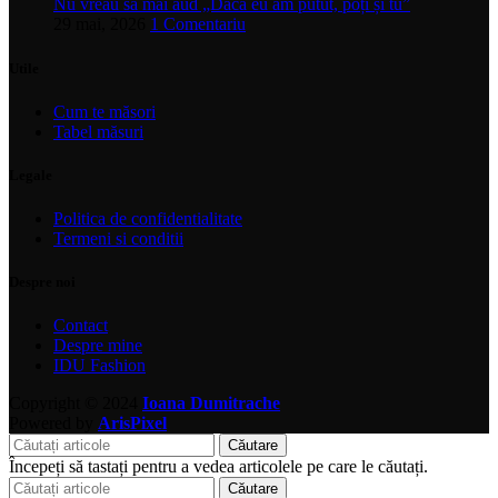
Nu vreau să mai aud „Dacă eu am putut, poți și tu”
29 mai, 2026
1 Comentariu
Utile
Cum te măsori
Tabel măsuri
Legale
Politica de confidentialitate
Termeni si conditii
Despre noi
Contact
Despre mine
IDU Fashion
Copyright © 2024
Ioana Dumitrache
Powered by
ArisPixel
Căutare
Începeți să tastați pentru a vedea articolele pe care le căutați.
Căutare