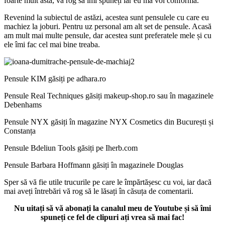
foarte mult asta, vă rog să îmi spuneți iar eu mă voi conforma.
Revenind la subiectul de astăzi, acestea sunt pensulele cu care eu
machiez la joburi. Pentru uz personal am alt set de pensule. Acasă
am mult mai multe pensule, dar acestea sunt preferatele mele și cu
ele îmi fac cel mai bine treaba.
Pensule KIM găsiți pe adhara.ro
Pensule Real Techniques găsiți makeup-shop.ro sau în magazinele
Debenhams
Pensule NYX găsiți în magazine NYX Cosmetics din București și
Constanța
Pensule Bdeliun Tools găsiți pe Iherb.com
Pensule Barbara Hoffmann găsiți în magazinele Douglas
Sper să vă fie utile trucurile pe care le împărtășesc cu voi, iar dacă
mai aveți întrebări vă rog să le lăsați în căsuța de comentarii.
Nu uitați să vă abonați la canalul meu de Youtube și să îmi
spuneți ce fel de clipuri ați vrea să mai fac!