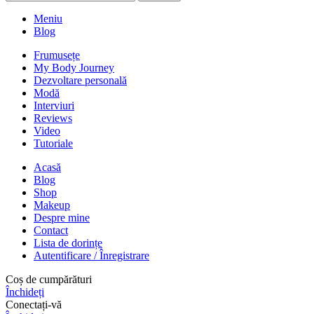
Meniu
Blog
Frumusețe
My Body Journey
Dezvoltare personală
Modă
Interviuri
Reviews
Video
Tutoriale
Acasă
Blog
Shop
Makeup
Despre mine
Contact
Lista de dorințe
Autentificare / Înregistrare
Coș de cumpărături
Închideți
Conectați-vă