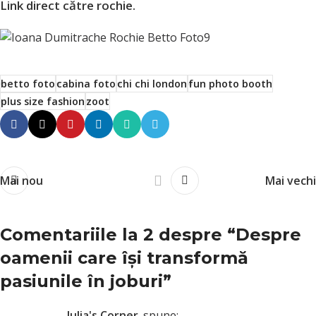
Link direct către rochie.
betto foto
cabina foto
chi chi london
fun photo booth
plus size fashion
zoot
Mai nou
Mai vechi
Comentariile la 2 despre “
Despre
oamenii care își transformă
pasiunile în joburi
”
Iulia's Corner
spune: