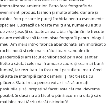
imortalizarea amintirilor. Betto face fotografie de
eveniment, produs, fashion și multe altele, dar are și
cabine foto pe care le puteți închiria pentru evenimente
speciale. Lucrează de foarte mulți ani, numai eu îl știu
de vreo șase. Și cu toate astea, abia săptămânile trecute
ne-am mobilizat să facem niște fotografii pentru blogul
meu. Am mers într-o fabrică abandonată, am îmbrăcat o
rochie nouă și cele mai strălucitoare sandale din
garderobă și am făcut echilibristică prin acel șantier.
Betto a căutat cele mai frumoase cadre și cea mai bună
lumină, iar rezultatul a fost unul pe sufletul meu. Cred
că asta se întâmplă când oamenii își fac treaba cu
plăcere. Sfatul meu pentru voi ar fi să vă urmați
pasiunile și să începeți să faceți asta cât mai devreme
posibil. Și dacă nu ați făcut-o până acum nu uitați că e
mai bine mai târziu decât niciodată!