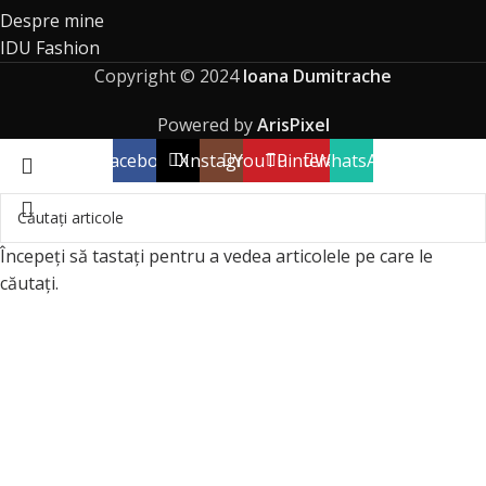
Despre mine
IDU Fashion
Copyright © 2024
Ioana Dumitrache
Powered by
ArisPixel
Facebook
X
Instagram
YouTube
Pinterest
WhatsApp
Începeți să tastați pentru a vedea articolele pe care le
căutați.