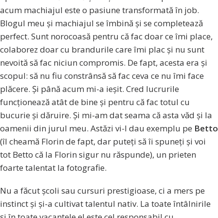
acum machiajul este o pasiune transformată în job.
Blogul meu și machiajul se îmbină și se completează
perfect. Sunt norocoasă pentru că fac doar ce îmi place,
colaborez doar cu brandurile care îmi plac și nu sunt
nevoită să fac niciun compromis. De fapt, acesta era și
scopul: să nu fiu constrânsă să fac ceva ce nu îmi face
plăcere. Și până acum mi-a ieșit. Cred lucrurile
funcționează atât de bine și pentru că fac totul cu
bucurie și dăruire. Și mi-am dat seama că asta văd și la
oamenii din jurul meu. Astăzi vi-l dau exemplu pe
Betto
(îl cheamă Florin de fapt, dar puteți să îi spuneți și voi
tot Betto că la Florin sigur nu răspunde), un prieten
foarte talentat la fotografie.
Nu a făcut școli sau cursuri prestigioase, ci a mers pe
instinct și și-a cultivat talentul nativ. La toate întâlnirile
și în toate vacanțele el este cel responsabil cu