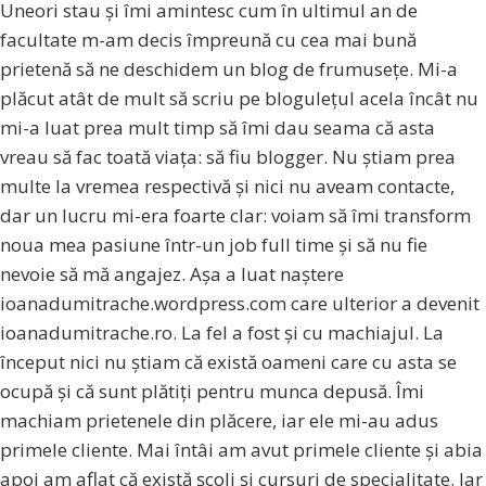
Uneori stau și îmi amintesc cum în ultimul an de
facultate m-am decis împreună cu cea mai bună
prietenă să ne deschidem un blog de frumusețe. Mi-a
plăcut atât de mult să scriu pe blogulețul acela încât nu
mi-a luat prea mult timp să îmi dau seama că asta
vreau să fac toată viața: să fiu blogger. Nu știam prea
multe la vremea respectivă și nici nu aveam contacte,
dar un lucru mi-era foarte clar: voiam să îmi transform
noua mea pasiune într-un job full time și să nu fie
nevoie să mă angajez. Așa a luat naștere
ioanadumitrache.wordpress.com care ulterior a devenit
ioanadumitrache.ro. La fel a fost și cu machiajul. La
început nici nu știam că există oameni care cu asta se
ocupă și că sunt plătiți pentru munca depusă. Îmi
machiam prietenele din plăcere, iar ele mi-au adus
primele cliente. Mai întâi am avut primele cliente și abia
apoi am aflat că există școli și cursuri de specialitate. Iar