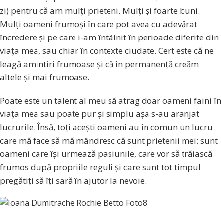
zi) pentru că am mulți prieteni. Mulți și foarte buni.
Mulți oameni frumoși în care pot avea cu adevărat
încredere și pe care i-am întâlnit în perioade diferite din
viața mea, sau chiar în contexte ciudate. Cert este că ne
leagă amintiri frumoase și că în permanență creăm
altele și mai frumoase.
Poate este un talent al meu să atrag doar oameni faini în
viața mea sau poate pur și simplu așa s-au aranjat
lucrurile. Însă, toți acești oameni au în comun un lucru
care mă face să mă mândresc că sunt prietenii mei: sunt
oameni care își urmează pasiunile, care vor să trăiască
frumos după propriile reguli și care sunt tot timpul
pregătiți să îți sară în ajutor la nevoie.