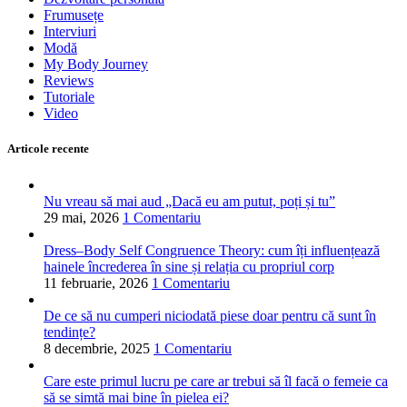
Frumusețe
Interviuri
Modă
My Body Journey
Reviews
Tutoriale
Video
Articole recente
Nu vreau să mai aud „Dacă eu am putut, poți și tu”
29 mai, 2026
1 Comentariu
Dress–Body Self Congruence Theory: cum îți influențează
hainele încrederea în sine și relația cu propriul corp
11 februarie, 2026
1 Comentariu
De ce să nu cumperi niciodată piese doar pentru că sunt în
tendințe?
8 decembrie, 2025
1 Comentariu
Care este primul lucru pe care ar trebui să îl facă o femeie ca
să se simtă mai bine în pielea ei?