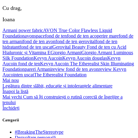
Cu drag,
Ioana
Armani power fabric
AVON True Color Flawless Liquid
Foundation
avonspace
fond de ten
fond de ten acoperire mare
fond de
ten armani
fond de ten avon
fond de ten gerovital
fond de ten
hidratant
fond de ten uscat
Gerovital Beauty Fond de ten cu Acid
Hialuronic și Vitamina E
Giorgio Armani
Giorgio Armani Luminous
Silk Foundation
Kevyn Aucoin
Kevyn Aucoin douglas
Kevyn
Aucoin fond de ten
Kevyn Aucoin The Etherealist Skin Illuminating
Foundation
pareri Armani
review fond de ten avon
review Kevyn
Aucoin
ten uscat
The Etherealist Foundation
Mai nou
Legătura dintre slăbit, educație și intoleranțele alimentare
Înapoi la listă
Mai vechi
Cum să îți construiești o rutină corectă de îngrijire a
tenului
Închideți
Categorii
#BreakingTheStereotype
Dezvoltare personală