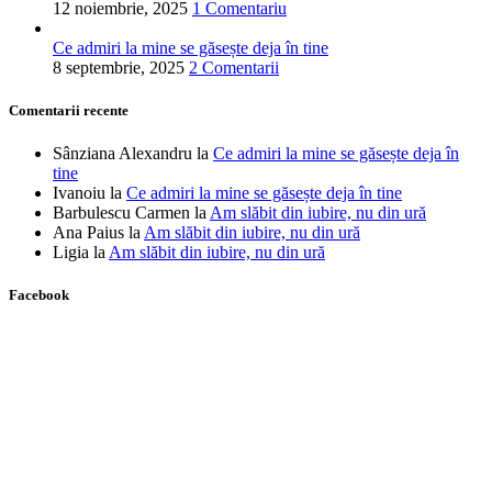
12 noiembrie, 2025
1 Comentariu
Ce admiri la mine se găsește deja în tine
8 septembrie, 2025
2 Comentarii
Comentarii recente
Sânziana Alexandru
la
Ce admiri la mine se găsește deja în
tine
Ivanoiu
la
Ce admiri la mine se găsește deja în tine
Barbulescu Carmen
la
Am slăbit din iubire, nu din ură
Ana Paius
la
Am slăbit din iubire, nu din ură
Ligia
la
Am slăbit din iubire, nu din ură
Facebook