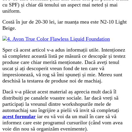
cu SPF) și chiar dă tenului un aspect mai neted și mai
uniform.
Costă în jur de 20-30 lei, iar nuanța mea este N2-10 Light
Beige.
Sper că acest articol v-a adus informații utile. Intenționez
să completez această listă pe măsură ce descopăr și testez
produse care chiar merită menționate. Dacă aveți tenul
uscat și ați descoperit vreun fond de ten care vă
impresionează, vă rog să îmi spuneți și mie. Mereu sunt
deschisă la testarea de produse noi de machiaj.
Dacă v-a plăcut acest material aș aprecia mult dacă îl
distribuiți pe canalele voastre sociale. Iar dacă vreți să
participați la vreunul dintre workshopurile mele de
automachiaj sau îngrijire a pielii vă invit să completați
acest formular
iar eu vă voi da un mail în care să vă
informez care este programul cursurilor (când vom avea
voie din nou să organizăm evenimente).