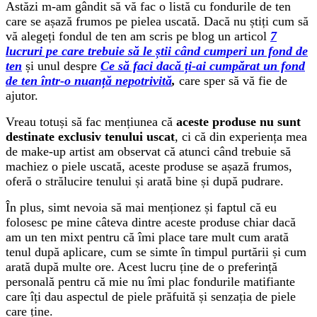
Astăzi m-am gândit să vă fac o listă cu fondurile de ten
care se așază frumos pe pielea uscată. Dacă nu știți cum să
vă alegeți fondul de ten am scris pe blog un articol
7
lucruri pe care trebuie să le știi când cumperi un fond de
ten
și unul despre
Ce să faci dacă ți-ai cumpărat un fond
de ten într-o nuanță nepotrivită
,
care sper să vă fie de
ajutor.
Vreau totuși să fac mențiunea că
aceste produse nu sunt
destinate exclusiv tenului uscat
, ci că din experiența mea
de make-up artist am observat că atunci când trebuie să
machiez o piele uscată, aceste produse se așază frumos,
oferă o strălucire tenului și arată bine și după pudrare.
În plus, simt nevoia să mai menționez și faptul că eu
folosesc pe mine câteva dintre aceste produse chiar dacă
am un ten mixt pentru că îmi place tare mult cum arată
tenul după aplicare, cum se simte în timpul purtării și cum
arată după multe ore. Acest lucru ține de o preferință
personală pentru că mie nu îmi plac fondurile matifiante
care îți dau aspectul de piele prăfuită și senzația de piele
care ține.