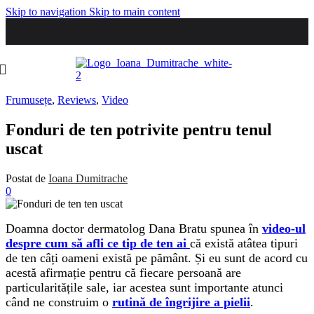
Skip to navigation
Skip to main content
Frumusețe
,
Reviews
,
Video
Fonduri de ten potrivite pentru tenul
uscat
Postat de
Ioana Dumitrache
0
Doamna doctor dermatolog Dana Bratu spunea în
video-ul
despre cum să afli ce tip de ten ai
că există atâtea tipuri
de ten câți oameni există pe pământ. Și eu sunt de acord cu
acestă afirmație pentru că fiecare persoană are
particularitățile sale, iar acestea sunt importante atunci
când ne construim o
rutină de îngrijire a pielii
.