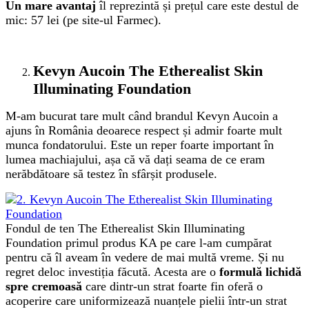
Un mare avantaj
îl reprezintă și prețul care este destul de
mic: 57 lei (pe site-ul Farmec).
Kevyn Aucoin
The Etherealist Skin
Illuminating Foundation
M-am bucurat tare mult când brandul Kevyn Aucoin a
ajuns în România deoarece respect și admir foarte mult
munca fondatorului. Este un reper foarte important în
lumea machiajului, așa că vă dați seama de ce eram
nerăbdătoare să testez în sfârșit produsele.
Fondul de ten The Etherealist Skin Illuminating
Foundation primul produs KA pe care l-am cumpărat
pentru că îl aveam în vedere de mai multă vreme. Și nu
regret deloc investiția făcută. Acesta are o
formulă lichidă
spre cremoasă
care dintr-un strat foarte fin oferă o
acoperire care uniformizează nuanțele pielii într-un strat