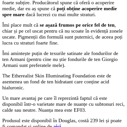
foarte subțire. Producătorul spune că oferă o acoperire
medie, dar eu aș spune că
poți obține acoperire medie
spre mare
dacă lucrezi cu mai multe straturi.
Îmi place mult că
se așază frumos pe orice fel de ten
,
chiar și pe cel uscat pentru că nu scoate în evidență zonele
uscate. Pigmenții din formulă sunt puternici, de aceea poți
lucra cu straturi foarte fine.
Îmi amintește puțin de texurile satinate ale fondurilor de
ten Armani (pentru cine nu știe fondurile de ten Giorgio
Armani sunt preferatele mele).
The Etherealist Skin Illuminating Foundation este de
asemenea un fond de ten hidratant care conține acid
hialuronic.
Un mare avantaj pe care îl reprezintă faptul că este
disponibil într-o varietate mare de nuanțe cu subtonuri reci,
calde sau neutre. Nuanța mea este EF03.
Produsul este disponibil în Douglas, costă 239 lei și poate
fi comandat și online de
aici
.