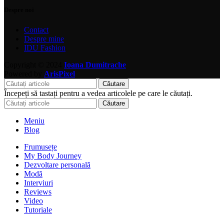
Despre noi
Contact
Despre mine
IDU Fashion
Copyright © 2024
Ioana Dumitrache
Powered by
ArisPixel
Căutare
Începeți să tastați pentru a vedea articolele pe care le căutați.
Căutare
Meniu
Blog
Frumusețe
My Body Journey
Dezvoltare personală
Modă
Interviuri
Reviews
Video
Tutoriale