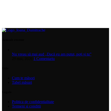
Articole recente
Nu vreau să mai aud „Dacă eu am putut, poți și tu”
29 mai, 2026
1 Comentariu
Utile
Cum te măsori
Tabel măsuri
Legale
Politica de confidentialitate
Termeni si conditii