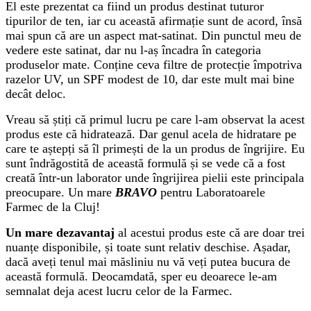
El este prezentat ca fiind un produs destinat tuturor
tipurilor de ten, iar cu această afirmație sunt de acord, însă
mai spun că are un aspect mat-satinat. Din punctul meu de
vedere este satinat, dar nu l-aș încadra în categoria
produselor mate. Conține ceva filtre de protecție împotriva
razelor UV, un SPF modest de 10, dar este mult mai bine
decât deloc.
Vreau să știți că primul lucru pe care l-am observat la acest
produs este că hidratează. Dar genul acela de hidratare pe
care te aștepți să îl primești de la un produs de îngrijire. Eu
sunt îndrăgostită de această formulă și se vede că a fost
creată într-un laborator unde îngrijirea pielii este principala
preocupare. Un mare
BRAVO
pentru Laboratoarele
Farmec de la Cluj!
Un mare dezavantaj
al acestui produs este că are doar trei
nuanțe disponibile, și toate sunt relativ deschise. Așadar,
dacă aveți tenul mai măsliniu nu vă veți putea bucura de
această formulă. Deocamdată, sper eu deoarece le-am
semnalat deja acest lucru celor de la Farmec.