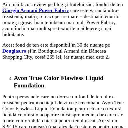
Am mai făcut review pe blog și fratelui său, fondul de ten
Giorgio Armani Power Fabric
care este variantă ultra-
rezistentă, mată și cu acoperire mare – destinată tenurilor
mixte și grase. Înainte iubeam mai mult Power Fabric,
acum înclin mai mult spre texturile mai lejere și mai
hidratante.
Acest fond de ten este disponibil în 30 de nuanțe pe
Douglas.ro
și în Boutique-ul Armani din Băneasa
Shopping City, costă 265 lei, iar nuanța mea este 2.
Avon True Color Flawless Liquid
Foundation
Pentru persoanele care nu doresc un fond de ten ultra-
rezistent pentru machiajul de zi cu zi recomand Avon True
Color Flawless Liquid Foundation pentru că are o textură
lichidă ce oferă o acoperire mică spre medie, dar care este
foarte confortabilă chiar și pentru tenul uscat. Are și un
SPF 15 care contează (mai ales dacă este pus pentru crema