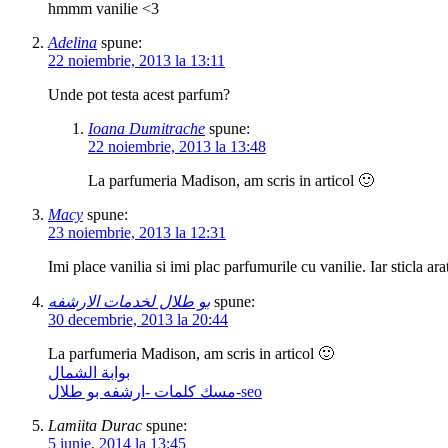
hmmm vanilie <3
Adelina
spune:
22 noiembrie, 2013 la 13:11
Unde pot testa acest parfum?
Ioana Dumitrache
spune:
22 noiembrie, 2013 la 13:48
La parfumeria Madison, am scris in articol 🙂
Macy
spune:
23 noiembrie, 2013 la 12:31
Imi place vanilia si imi plac parfumurile cu vanilie. Iar sticla 
بو طلال لخدمات الارشفه
spune:
30 decembrie, 2013 la 20:44
La parfumeria Madison, am scris in articol 🙂
بوابة الشمال
مسك كلمات -ارشفه بو طلال-seo
Lamiita Durac
spune:
5 iunie, 2014 la 13:45