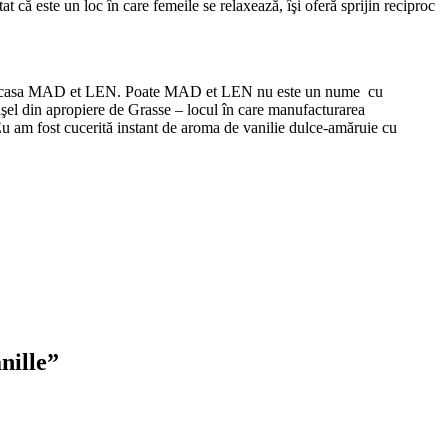
 că este un loc în care femeile se relaxează, îşi oferă sprijin reciproc
ă de casa MAD et LEN. Poate MAD et LEN nu este un nume cu
şel din apropiere de Grasse – locul în care manufacturarea
 Eu am fost cucerită instant de aroma de vanilie dulce-amăruie cu
nille
”