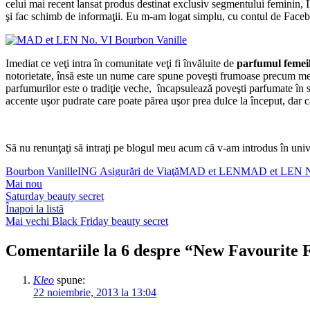
celui mai recent lansat produs destinat exclusiv segmentului feminin, IN
şi fac schimb de informaţii. Eu m-am logat simplu, cu contul de Faceboo
Imediat ce veţi intra în comunitate veţi fi învăluite de
parfumul femei
notorietate, însă este un nume care spune poveşti frumoase precum mem
parfumurilor este o tradiţie veche, încapsulează poveşti parfumate în s
accente uşor pudrate care poate părea uşor prea dulce la început, dar c
Să nu renunţaţi să intraţi pe blogul meu acum că v-am introdus în uni
Bourbon Vanille
ING Asigurări de Viaţă
MAD et LEN
MAD et LEN No
Mai nou
Saturday beauty secret
Înapoi la listă
Mai vechi
Black Friday beauty secret
Comentariile la 6 despre “
New Favourite 
Kleo
spune:
22 noiembrie, 2013 la 13:04