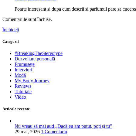
Foarte interesant si dupa cum descrii si parfumul pare sa cucere
Comentariile sunt închise.
Închideți
Categorii
#BreakingTheStereotype
Dezvoltare personală
Frumusețe
Interviuri
Modă
My Body Journey
Reviews
Tutoriale
Video
Articole recente
Nu vreau să mai aud „Dacă eu am putut, poți și tu”
29 mai, 2026
1 Comentariu