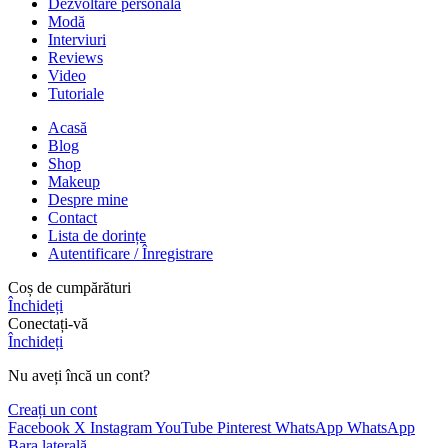
Dezvoltare personală
Modă
Interviuri
Reviews
Video
Tutoriale
Acasă
Blog
Shop
Makeup
Despre mine
Contact
Lista de dorințe
Autentificare / Înregistrare
Coș de cumpărături
Închideți
Conectați-vă
Închideți
Nu aveți încă un cont?
Creați un cont
Facebook
X
Instagram
YouTube
Pinterest
WhatsApp
WhatsApp
Bara laterală