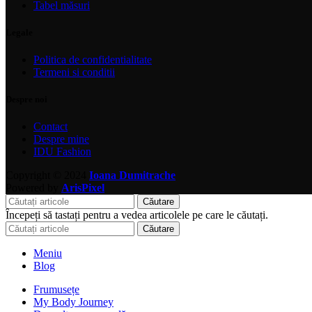
Tabel măsuri
Legale
Politica de confidentialitate
Termeni si conditii
Despre noi
Contact
Despre mine
IDU Fashion
Copyright © 2024
Ioana Dumitrache
Powered by
ArisPixel
Căutare
Începeți să tastați pentru a vedea articolele pe care le căutați.
Căutare
Meniu
Blog
Frumusețe
My Body Journey