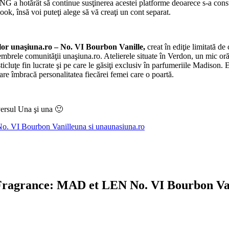
G a hotărât să continue susţinerea acestei platforme deoarece s-a constat
k, însă voi puteţi alege să vă creaţi un cont separat.
lor unaşiuna.ro – No. VI
Bourbon Vanille,
creat în ediţie limitat
brele comunităţii unaşiuna.ro. Atelierele situate în Verdon, un mic oră
ticluţe fin lucrate şi pe care le găsiţi exclusiv în parfumeriile Madison.
are îmbracă personalitatea fiecărei femei care o poartă.
versul Una şi una 🙂
. VI Bourbon Vanille
una si una
unasiuna.ro
Fragrance: MAD et LEN No. VI Bourbon Va