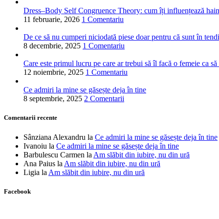
Dress–Body Self Congruence Theory: cum îți influențează hainele
11 februarie, 2026
1 Comentariu
De ce să nu cumperi niciodată piese doar pentru că sunt în tend
8 decembrie, 2025
1 Comentariu
Care este primul lucru pe care ar trebui să îl facă o femeie ca să
12 noiembrie, 2025
1 Comentariu
Ce admiri la mine se găsește deja în tine
8 septembrie, 2025
2 Comentarii
Comentarii recente
Sânziana Alexandru
la
Ce admiri la mine se găsește deja în tine
Ivanoiu
la
Ce admiri la mine se găsește deja în tine
Barbulescu Carmen
la
Am slăbit din iubire, nu din ură
Ana Paius
la
Am slăbit din iubire, nu din ură
Ligia
la
Am slăbit din iubire, nu din ură
Facebook