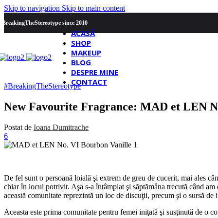
Skip to navigation
Skip to main content
#BreakingTheStereotype since 2010
ACASĂ
SHOP
MAKEUP
BLOG
DESPRE MINE
CONTACT
#BreakingTheStereotype
New Favourite Fragrance: MAD et LEN No
Postat de
Ioana Dumitrache
6
De fel sunt o persoană loială şi extrem de greu de cucerit, mai ales cân
chiar în locul potrivit. Aşa s-a întâmplat şi săptămâna trecută când am
această comunitate reprezintă un loc de discuţii, precum şi o sursă de in
Aceasta este prima comunitate pentru femei iniţată şi susţinută de o co