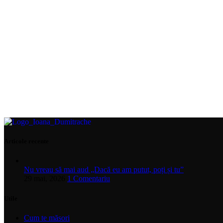
Articole recente
Nu vreau să mai aud „Dacă eu am putut, poți și tu”
29 mai, 2026
1 Comentariu
Utile
Cum te măsori