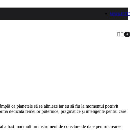
NEWSLETTE
0
arti
mplă ca planetele să se alinieze iar eu să fiu la momentul potrivit
ormă dedicată femeilor puternice, pragmatice şi inteligente pentru care
ial a fost mai mult un instrument de colectare de date pentru crearea