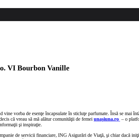
. VI Bourbon Vanille
d vine vorba de esenţe încapsulate în sticluţe parfumate. Însă se mai întâ
 decis că vreau să mă alătur comunităţii de femei
unaşiuna.ro
– o platf
formaţii şi inspiraţie.
mpanie de servicii financiare, ING Asigurări de Viaţă, şi chiar dacă iniţ