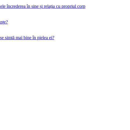
 încrederea în sine și relația cu propriul corp
ințe?
 se simtă mai bine în pielea ei?