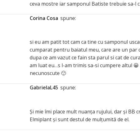
ceva mostre iar samponul Batiste trebuie sa-l c
Corina Cosa
spune:
si eu am patit tot cam ca tine cu samponul usca
cumparat pentru baiatul meu, care are un par cu 
dupa ce am vazut ce fain sta parul si cat de cura
am luat eu…s l-am trimis sa-si cumpere altul 😀 
necunoscute 🙂
GabrielaL45
spune:
Și mie îmi place mult nuanța rujului, dar și BB 
Elmiplant și sunt destul de mulțumită de el.