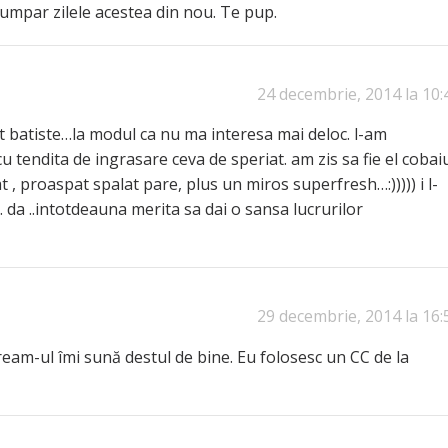
umpar zilele acestea din nou. Te pup.
24 decembrie, 2014 la 10:
t batiste…la modul ca nu ma interesa mai deloc. l-am
tendita de ingrasare ceva de speriat. am zis sa fie el cobaiu
t , proaspat spalat pare, plus un miros superfresh…:))))) i l-
. da ..intotdeauna merita sa dai o sansa lucrurilor
29 decembrie, 2014 la 16:
cream-ul îmi sună destul de bine. Eu folosesc un CC de la