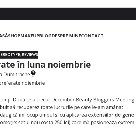
ASĂ
SHOP
MAKEUP
BLOG
DESPRE MINE
CONTACT
TEREOTYPE
,
REVIEWS
ate în luna noiembrie
7
a Dumitrache
de timp. După ce a trecut December Beauty Bloggers Meeting
ebuit să recuperez toate lucrurile pe care le-am amânat
daug că îmi ocup timpul şi cu aplicarea
extensiilor de gene
omoţie: setul nou costa 250 lei) care mă pasionează extrem