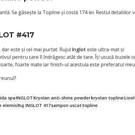
ă. Se găseşte la Topline şi costă 174 lei. Restul detaliilor v
LOT #417
 dar este şi cel mai purtat. Rujul
Inglot
este ultra-mat şi
tivul pentru care îl îndrăgesc atât de tare. Îţi usucă buzele c
e foarte, foarte mate iar finish-ul acestuia este preferatul meu
reunul?
ida spa
INGLOT
Kryolan anti-shine powder
kryolan topline
Lioel
e elemis
Ruj INGLOT 417
sampon uscat
topline