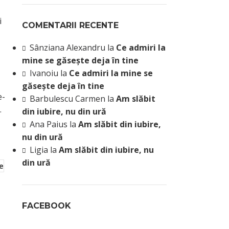
i
COMENTARII RECENTE
Sânziana Alexandru
la
Ce admiri la
mine se găsește deja în tine
Ivanoiu
la
Ce admiri la mine se
găsește deja în tine
e-
Barbulescu Carmen
la
Am slăbit
.
din iubire, nu din ură
Ana Paius
la
Am slăbit din iubire,
nu din ură
Ligia
la
Am slăbit din iubire, nu
din ură
e
FACEBOOK