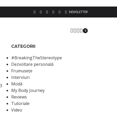
NEWSLETTER
0
CATEGORII
#BreakingTheStereotype
Dezvoltare personală
Frumusețe
Interviuri
Modă
 3
My Body Journey
Reviews
Tutoriale
Video