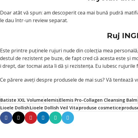
Doar atât vă spun: am descoperit cea mai bună pudră matifiant
le dau într-un review separat.
Ruj ING
Este printre puţinele rujuri nude din colecţia mea personală,
destul de rezistent pe buze, de fapt cred că acesta este şi mo
i drept, dar tocmai asta îi dă şi rezistenţa. Eu iubesc rujuril
Ce părere aveţi despre produsele de mai sus? Vă tentează v
Batiste XXL Volume
elemis
Elemis Pro-Collagen Cleansing Balm
Lioele Dollish
Lioele Dollish Veil Vita
produse cosmetice
produs