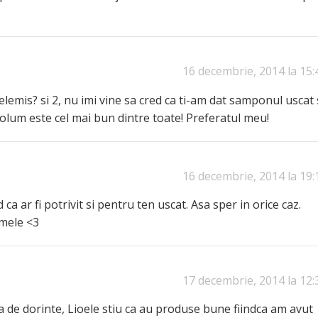
16 decembrie, 2014 la 15:
elemis? si 2, nu imi vine sa cred ca ti-am dat samponul uscat 
 volum este cel mai bun dintre toate! Preferatul meu!
16 decembrie, 2014 la 19:
ca ar fi potrivit si pentru ten uscat. Asa sper in orice caz.
 mele <3
17 decembrie, 2014 la 12:
a de dorinte, Lioele stiu ca au produse bune fiindca am avut