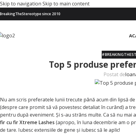
Skip to navigation
Skip to main content
BreakingTheStereotype since 2010
AC
#BREAKINGTHES
Top 5 produse prefer
Postat de
Ioan
Nu am scris preferatele lunii trecute până acum din lipsă 
(despre care promit să vă povestesc detaliat în curând) a tr
pentru după eveniment. Şi s-au strâns multe. Ca să nu mai a
fir cu fir Xtreme Lashes
(apropo, în luna decembrie am o pr
de tare. Iubesc extensiile de gene şi iubesc să le aplic!