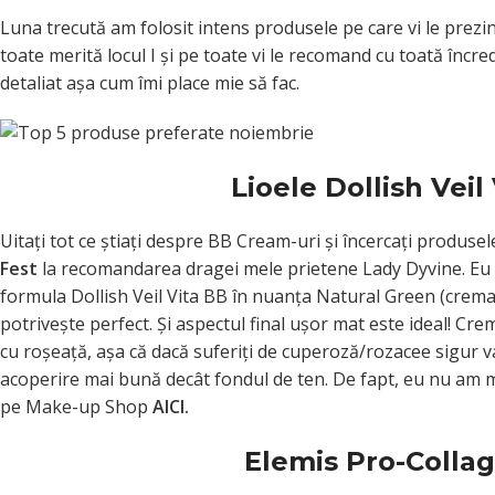
Luna trecută am folosit intens produsele pe care vi le prezi
toate merită locul I şi pe toate vi le recomand cu toată încr
detaliat aşa cum îmi place mie să fac.
Lioele Dollish Vei
Uitaţi tot ce ştiaţi despre BB Cream-uri şi încercaţi produs
Fest
la recomandarea dragei mele prietene Lady Dyvine. Eu am
formula Dollish Veil Vita BB în nuanţa Natural Green (crema 
potriveşte perfect. Şi aspectul final uşor mat este ideal! Cr
cu roşeaţă, aşa că dacă suferiţi de cuperoză/rozacee sigur va
acoperire mai bună decât fondul de ten. De fapt, eu nu am ma
pe Make-up Shop
AICI.
Elemis Pro-Colla