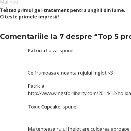
Mai nou
Testez primul gel-tratament pentru unghii din lume.
Citeşte primele impresii!
Comentariile la 7 despre “
Top 5 pr
Patricia Luiza
spune:
Ce frumoasa e nuanta rujului Inglot <3
Patricia
http://www.wingsforliberty.com/2014/12/holid
Toxic Cupcake
spune:
Ma tenteaza rujul Inglot are culoarea aproape p