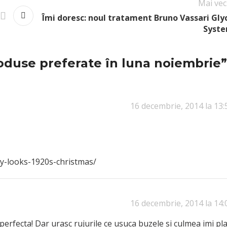
Mai vec
Îmi doresc: noul tratament Bruno Vassari Gly
Syst
oduse preferate în luna noiembrie
”
16 decembrie, 2014 la 13:
ay-looks-1920s-christmas/
16 decembrie, 2014 la 14:
erfecta! Dar urasc rujurile ce usuca buzele si culmea imi pl