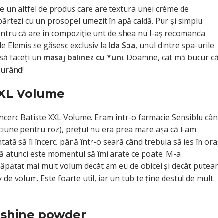
e un altfel de produs care are textura unei crème de
epărtezi cu un prosopel umezit în apă caldă. Pur şi simplu
ă pentru că are în compoziţie unt de shea nu l-aş recomanda
e Elemis se găsesc exclusiv la
Ida Spa
, unul dintre spa-urile
să faceţi un
masaj balinez cu Yuni
. Doamne, cât mă bucur c
curând!
XXL Volume
încerc Batiste XXL Volume. Eram într-o farmacie Sensiblu câ
biciune pentru roz), preţul nu era prea mare aşa că l-am
tă să îl încerc, până într-o seară când trebuia să ies în ora
 că atunci este momentul să îmi arate ce poate. M-a
căpătat mai mult volum decât am eu de obicei şi decât putea
 de volum. Este foarte util, iar un tub te ţine destul de mult.
-shine powder