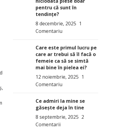
niciodată piese doar
pentru că sunt în
tendințe?
8 decembrie, 2025
1
Comentariu
ă
Care este primul lucru pe
care ar trebui să îl facă o
femeie ca să se simtă
mai bine în pielea ei?
nd
12 noiembrie, 2025
1
Comentariu
ş,
Ce admiri la mine se
m
găsește deja în tine
8 septembrie, 2025
2
Comentarii