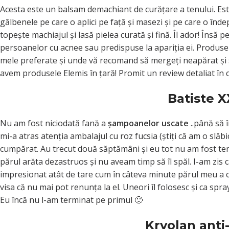
Acesta este un balsam demachiant de curăţare a tenului. Est
gălbenele pe care o aplici pe faţă şi masezi şi pe care o înd
topeşte machiajul şi lasă pielea curată şi fină. Îl ador! Îns
persoanelor cu acnee sau predispuse la apariţia ei. Produsel
mele preferate şi unde vă recomand să mergeţi neapărat şi 
avem produsele Elemis în ţară! Promit un review detaliat în 
Batiste 
Nu am fost niciodată fană a
şampoanelor uscate
..până să 
mi-a atras atenţia ambalajul cu roz fucsia (ştiţi că am o slă
cumpărat. Au trecut două săptămâni şi eu tot nu am fost tenta
părul arăta dezastruos şi nu aveam timp să îl spăl. I-am zis
impresionat atât de tare cum în câteva minute părul meu a 
visa că nu mai pot renunţa la el. Uneori îl folosesc şi ca spray
Eu încă nu l-am terminat pe primul 🙂
Kryolan anti