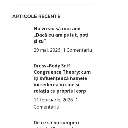
ARTICOLE RECENTE
Nu vreau să mai aud
„Dacă eu am putut, poți
și tu”
29 mai, 2026
1 Comentariu
p
Dress–Body Self
Congruence Theory: cum
îți influențează hainele
e
încrederea în sine și
relația cu propriul corp
r
11 februarie, 2026
1
Comentariu
De ce să nu cumperi