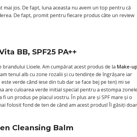
nt mai jos. De fapt, luna aceasta nu avem un top pentru că
ederea. De fapt, promit pentru fiecare produs câte un review
l Vita BB, SPF25 PA++
ele brandului Lioele. Am cumpărat acest produs de la
Make-u
 tenul alb cu zone rozalii şi cu tendinţe de îngrăşare iar
este verde când iese din tub dar se face bej pe ten) mi se
ema are culoarea verde initial special pentru a estompa zonel
 fi un produs pe placul vostru. În plus are şi SPF mare şi o
i folosit fond de ten de când am acest produs! Îl găsiţi doa
gen Cleansing Balm