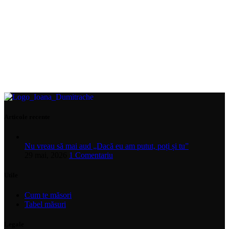
Articole recente
Nu vreau să mai aud „Dacă eu am putut, poți și tu”
29 mai, 2026
1 Comentariu
Utile
Cum te măsori
Tabel măsuri
Legale