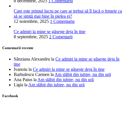
8 decembrie, 2025
1 Comentariu
Care este primul lucru pe care ar trebui să îl facă o femeie ca
să se simtă mai bine în pielea ei?
12 noiembrie, 2025
1 Comentariu
Ce admiri la mine se găsește deja în tine
8 septembrie, 2025
2 Comentarii
Comentarii recente
Sânziana Alexandru
la
Ce admiri la mine se găsește deja în
tine
Ivanoiu
la
Ce admiri la mine se găsește deja în tine
Barbulescu Carmen
la
Am slăbit din iubire, nu din ură
Ana Paius
la
Am slăbit din iubire, nu din ură
Ligia
la
Am slăbit din iubire, nu din ură
Facebook