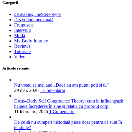
Categorii
#BreakingTheStereotype
Dezvoltare personală
Frumusețe
Interviuri
Modă
My Body Journey
Reviews
Tutoriale
Video
Articole recente
Nu vreau să mai aud „Dacă eu am putut, poți și tu”
29 mai, 2026
1 Comentariu
Dress–Body Self Congruence Theory: cum îți influențează
hainele încrederea în sine și relația cu propriul corp
11 februarie, 2026
1 Comentariu
De ce să nu cumperi niciodată piese doar pentru că sunt în
tendințe?