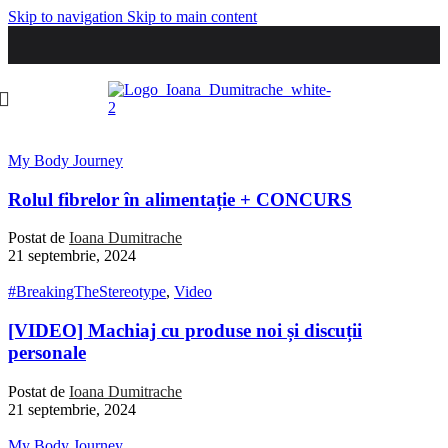
Skip to navigation
Skip to main content
My Body Journey
Rolul fibrelor în alimentație + CONCURS
Postat de
Ioana Dumitrache
21 septembrie, 2024
#BreakingTheStereotype
,
Video
[VIDEO] Machiaj cu produse noi și discuții
personale
Postat de
Ioana Dumitrache
21 septembrie, 2024
My Body Journey