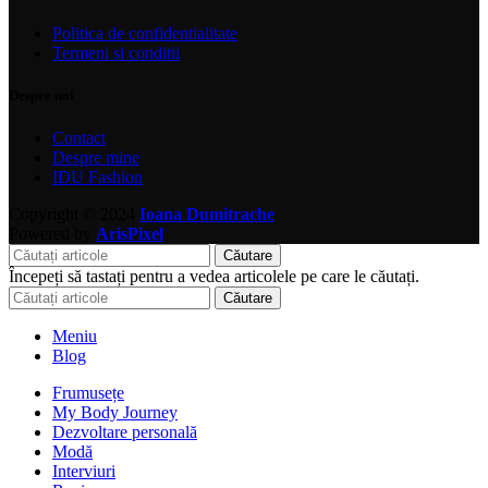
Politica de confidentialitate
Termeni si conditii
Despre noi
Contact
Despre mine
IDU Fashion
Copyright © 2024
Ioana Dumitrache
Powered by
ArisPixel
Căutare
Începeți să tastați pentru a vedea articolele pe care le căutați.
Căutare
Meniu
Blog
Frumusețe
My Body Journey
Dezvoltare personală
Modă
Interviuri