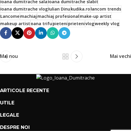
ioana dumitrache sala
ioana dumitrache slabit
ioana dumitrache vlog
Iulian Dinu
kudika.ro
lancom trends
Lancome
machiaj
machiaj profesional
make-up artist
makeup artist
oana trifu
pieteni
prieteni
vlog
weekly vlog
Mai nou
Mai vechi
ARTICOLE RECENTE
UTILE
LEGALE
DESPRE NOI