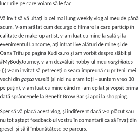
lucrurile pe care voiam să le fac.
Vă invit să vă uitați la cel mai lung weekly vlog al meu de până
acum. V-am arătat cum decurge o filmare la care particip în
calitate de make-up artist, v-am luat cu mine la sală și la
evenimentul Lancome, ați intrat live alături de mine și de
Oana Trifu pe pagina Kudika.ro și am vorbit despre slăbit și
#MyBodyJourney, v-am dezvăluit hobby-ul meu
narghilates
:))) v-am invitat să petreceți o seara împreună cu pritenii mei
vechi din
gașca veselă
(și nici nu eram toți – suntem vreo 30
pe puțin), v-am luat cu mine când mi-am epilat și vopsit prima
dată sprâncenele la Benefit Brow Bar și apoi la shopping.
Sper să vă placă acest vlog, și indiferent dacă v-a plăcut sau
nu tot aștept feedback-ul vostru în comentarii ca să învaț din
greșeli și să îl îmbunătățesc pe parcurs.