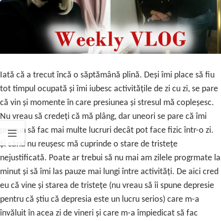
Iată că a trecut încă o săptămână plină. Deși îmi place să fiu
tot timpul ocupată și îmi iubesc activitățile de zi cu zi, se pare
că vin și momente în care presiunea și stresul mă copleșesc.
Nu vreau să credeți că mă plâng, dar uneori se pare că îmi
propun să fac mai multe lucruri decât pot face fizic într-o zi.
Și când nu reușesc mă cuprinde o stare de tristețe
nejustificată. Poate ar trebui să nu mai am zilele progrmate la
minut și să îmi las pauze mai lungi între activități. De aici cred
eu că vine și starea de tristețe (nu vreau să îi spune depresie
pentru că știu că depresia este un lucru serios) care m-a
învăluit în acea zi de vineri și care m-a împiedicat să fac