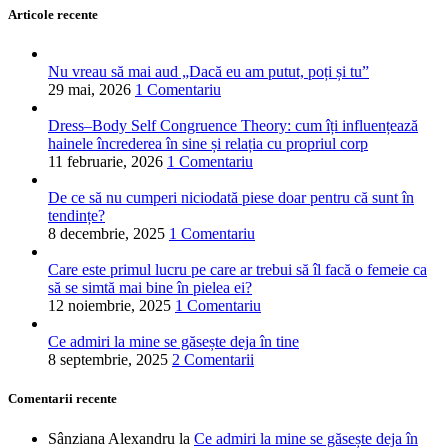
Articole recente
Nu vreau să mai aud „Dacă eu am putut, poți și tu”
29 mai, 2026
1 Comentariu
Dress–Body Self Congruence Theory: cum îți influențează
hainele încrederea în sine și relația cu propriul corp
11 februarie, 2026
1 Comentariu
De ce să nu cumperi niciodată piese doar pentru că sunt în
tendințe?
8 decembrie, 2025
1 Comentariu
Care este primul lucru pe care ar trebui să îl facă o femeie ca
să se simtă mai bine în pielea ei?
12 noiembrie, 2025
1 Comentariu
Ce admiri la mine se găsește deja în tine
8 septembrie, 2025
2 Comentarii
Comentarii recente
Sânziana Alexandru
la
Ce admiri la mine se găsește deja în