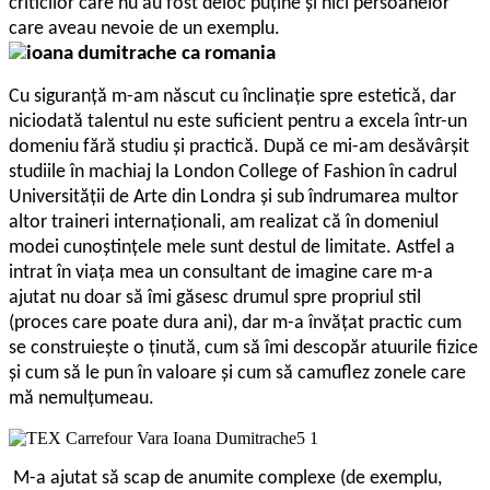
criticilor care nu au fost deloc puține și nici persoanelor
care aveau nevoie de un exemplu.
Cu siguranță m-am născut cu înclinație spre estetică, dar
niciodată talentul nu este suficient pentru a excela într-un
domeniu fără studiu și practică. După ce mi-am desăvârșit
studiile în machiaj la London College of Fashion în cadrul
Universității de Arte din Londra și sub îndrumarea multor
altor traineri internaționali, am realizat că în domeniul
modei cunoștințele mele sunt destul de limitate. Astfel a
intrat în viața mea un consultant de imagine care m-a
ajutat nu doar să îmi găsesc drumul spre propriul stil
(proces care poate dura ani), dar m-a învățat practic cum
se construiește o ținută, cum să îmi descopăr atuurile fizice
și cum să le pun în valoare și cum să camuflez zonele care
mă nemulțumeau.
M-a ajutat să scap de anumite complexe (de exemplu,