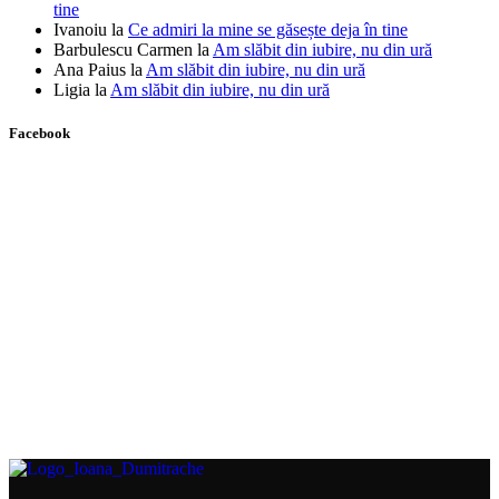
tine
Ivanoiu
la
Ce admiri la mine se găsește deja în tine
Barbulescu Carmen
la
Am slăbit din iubire, nu din ură
Ana Paius
la
Am slăbit din iubire, nu din ură
Ligia
la
Am slăbit din iubire, nu din ură
Facebook