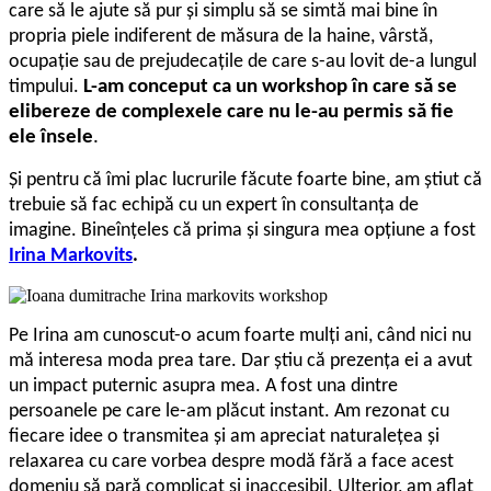
care să le ajute să pur și simplu să se simtă mai bine în
propria piele indiferent de măsura de la haine, vârstă,
ocupație sau de prejudecațile de care s-au lovit de-a lungul
timpului.
L-am conceput ca un workshop în care să se
elibereze de complexele care nu le-au permis să fie
ele însele
.
Și pentru că îmi plac lucrurile făcute foarte bine, am știut că
trebuie să fac echipă cu un expert în consultanța de
imagine. Bineînțeles că prima și singura mea opțiune a fost
Irina Markovits
.
Pe Irina am cunoscut-o acum foarte mulți ani, când nici nu
mă interesa moda prea tare. Dar știu că prezența ei a avut
un impact puternic asupra mea. A fost una dintre
persoanele pe care le-am plăcut instant. Am rezonat cu
fiecare idee o transmitea și am apreciat naturalețea și
relaxarea cu care vorbea despre modă fără a face acest
domeniu să pară complicat și inaccesibil. Ulterior, am aflat