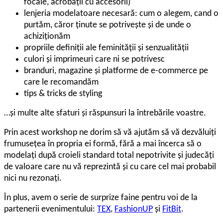
focale, acrobații cu accesorii)
lenjeria modelatoare necesară: cum o alegem, cand o
purtăm, căror ținute se potrivește și de unde o
achiziționăm
propriile definiții ale feminității și senzualității
culori și imprimeuri care ni se potrivesc
branduri, magazine și platforme de e-commerce pe
care le recomandăm
tips & tricks de styling
…și multe alte sfaturi și răspunsuri la întrebările voastre.
Prin acest workshop ne dorim să vă ajutăm să vă dezvăluiți
frumusețea în propria ei formă, fără a mai încerca să o
modelați după croieli standard total nepotrivite și judecăți
de valoare care nu vă reprezintă și cu care cel mai probabil
nici nu rezonați.
În plus, avem o serie de surprize faine pentru voi de la
partenerii evenimentului:
TEX
,
FashionUP
și
FitBit
.