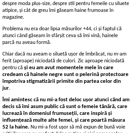
despre moda plus-size, despre stil pentru femeile cu siluete
atipice, și cât de greu îmi găseam haine frumoase în
magazine.
Problema nu era doar lipsa măsurilor +44, ci și faptul că
atunci când găseam în sfârșit ceva să îmi vină, hainele
parcă nu aveau formă.
Chiar dacă nu aveam o siluetă ușor de îmbrăcat, nu m-am
ferit (aproape) niciodată de culori. Zic aproape niciodată
pentru că
și eu am avut momentele mele în care
credeam că hainele negre sunt o pelerină protectoare
împotriva stigmatizării primite din partea celor din
jur
.
Îmi amintesc că nu mi-a fost deloc ușor atunci când am
decis să îmi asum public că sunt o femeie tânără, care
lucrează în domeniul frumuseții, care inspiră și
influențează multe alte femei, și care poartă măsura
52 la haine.
Nu mi-a fost ușor să mă expun de bună voie