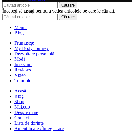
Căutare
Începeți să tastați pentru a vedea articolele pe care le căutați.
Căutare
Meniu
Blog
Frumusețe
My Body Journey
Dezvoltare personală
Modă
Interviuri
Reviews
Video
Tutoriale
Acasă
Blog
Shop
Makeup
Despre mine
Contact
Lista de dorințe
Autentificare / Înregistrare