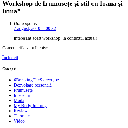
Workshop de frumusețe și stil cu Ioana și
Irina
”
Dana
spune:
7 august, 2019 la 09:32
Interesant acest workshop, in contextul actual!
Comentariile sunt închise.
Închideți
Categorii
#BreakingTheStereotype
Dezvoltare personală
Frumusețe
Interviuri
Modă
My Body Journey
Reviews
Tutoriale
Video