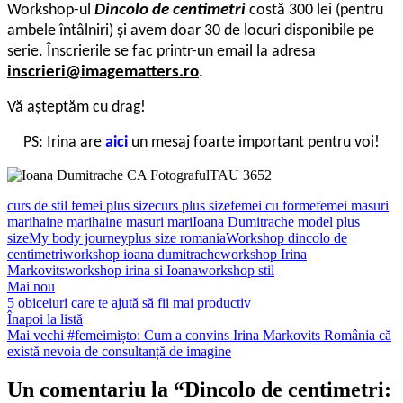
Workshop-ul
Dincolo de centimetri
costă 300 lei (pentru
ambele întâlniri) și avem doar 30 de locuri disponibile pe
serie. Înscrierile se fac printr-un email la adresa
inscrieri@imagematters.ro
.
Vă așteptăm cu drag!
PS: Irina are
aici
un mesaj foarte important pentru voi!
curs de stil femei plus size
curs plus size
femei cu forme
femei masuri
mari
haine mari
haine masuri mari
Ioana Dumitrache model plus
size
My body journey
plus size romania
Workshop dincolo de
centimetri
workshop ioana dumitrache
workshop Irina
Markovits
workshop irina si Ioana
workshop stil
Mai nou
5 obiceiuri care te ajută să fii mai productiv
Înapoi la listă
Mai vechi
#femeimișto: Cum a convins Irina Markovits România că
există nevoia de consultanță de imagine
Un comentariu la “
Dincolo de centimetri: