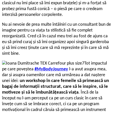
clasicul nu îmi place să îmi expun brațele) și m-a forțat să
probez prima fustă conică – o piesă pe care o credeam
interzisă persoanelor corpolente.
Nu ai nevoie de prea multe întâlniri cu un consultant bun de
imagine pentru ca viața ta stilistică să fie complet
reorganizată. Cred că în cazul meu trei au fost de ajuns ca
eu să prind curaj și să îmi organizez apoi singură garderoba
și să îmi creez ținute care să mă reprezinte și în care să mă
simt bine.
Tot impactul
pe care poveștea
#MyBodyJourney
l-a avut asupra mea,
dar și asupra oamenilor care mă urmăreau a dat naștere
unei idei:
un workshop în care femeile să primească un
bagaj de informații structurat, care să le inspire, să le
motiveze și să le îmbunătățească viața
. Încă de la
început nu l-am perceput ca pe un curs clasic în care să
învețe cum să se îmbrace corect, ci ca pe un program
motivațional în cadrul căruia să primească un instrument