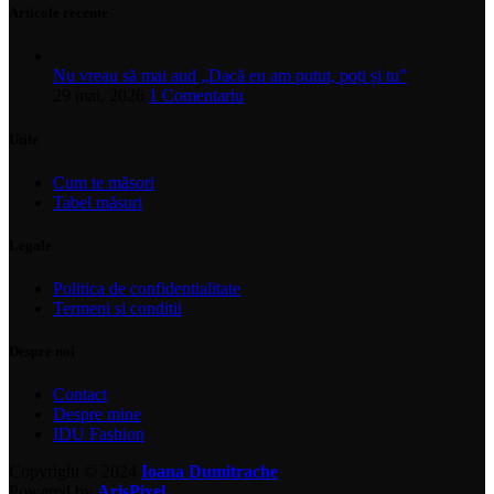
Articole recente
Nu vreau să mai aud „Dacă eu am putut, poți și tu”
29 mai, 2026
1 Comentariu
Utile
Cum te măsori
Tabel măsuri
Legale
Politica de confidentialitate
Termeni si conditii
Despre noi
Contact
Despre mine
IDU Fashion
Copyright © 2024
Ioana Dumitrache
Powered by
ArisPixel